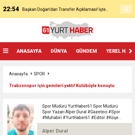
22:54
Başkan Doğan’dan Transfer Açıklaması! İşte
KAP’a Bildirdi
21:51
Mohamed Salah’ın Trabzon’da İlk Sözleri!
Detaylar..
18:40
Başkan Ertuğrul Doğan’dan Canlı Yayında Flaş
ANASAYFA
DÜNYA
GÜNDEM
YEREL HAB
16:21
Salah’ın Trabzon Programı Netleşti! Geliyor
Sözler
Anasayfa
SPOR
0:59
Başkan Ertuğrul Doğan Canlı Yayında Transferi
Trabzonspor için gemileri yaktı! Kulübüyle konuştu
ve..
0:11
Trabzonspor, Mohammed Salah’ı Resmen KAP’a
Açıkladı
Spor Müdürü YurtHaber61 Spor Müdürü
Spor Yazarı Alper Dural #Gazeteci #Spor
20:05
#Muhabiri #YurtHaber61 #Editör #Köşe
Trabzonspor Muhammed Salah Transferini
Bildirdi
#Yazarı Trabzon Bölgesi 61yurthaber Spor
Müdürü spor Yazarı Alper Dural
Alper Dural