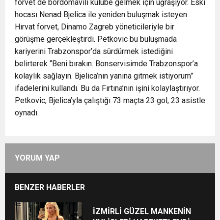
forvet de bordomavili kulübe gelmek için uğraşıyor. Eski
hocası Nenad Bjelica ile yeniden buluşmak isteyen
Hırvat forvet, Dinamo Zagreb yöneticileriyle bir
görüşme gerçekleştirdi. Petkovic bu buluşmada
kariyerini Trabzonspor’da sürdürmek istediğini
belirterek “Beni bırakın. Bonservisimde Trabzonspor’a
kolaylık sağlayın. Bjelica’nın yanına gitmek istiyorum”
ifadelerini kullandı. Bu da Fırtına’nın işini kolaylaştırıyor.
Petkovic, Bjelica’yla çalıştığı 73 maçta 23 gol, 23 asistle
oynadı.
YORUM YAP
BENZER HABERLER
İZMİRLİ GÜZEL MANKENİN