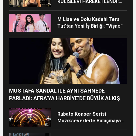
KULİSLERİ HAREKETLENDİ:
YENİ PROJELER YOLDA!
M Lisa ve Dolu Kadehi Ters
Tut’tan Yeni İş Birliği: “Vişne”
MUSTAFA SANDAL İLE AYNI SAHNEDE
PARLADI: AFRA’YA HARBİYE’DE BÜYÜK ALKIŞ
Rubato Konser Serisi
Müzikseverlerle Buluşmaya
Devam Ediyor