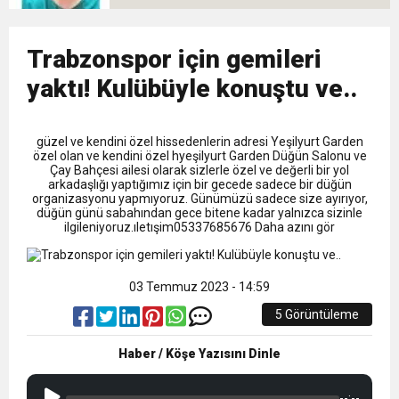
9:50
MGD’DEN ANITKABİR’E ANLAMLI ZİYARET
Tamamladı
18:59
Trabzonspor için gemileri
Trabzonspor Mitongo Transferini KAP’a Bildirdi
yaktı! Kulübüyle konuştu ve..
22:58
Trabzonspor, Salah Transferinin Maliyetini
güzel ve kendini özel hissedenlerin adresi Yeşilyurt Garden
özel olan ve kendini özel hyeşilyurt Garden Düğün Salonu ve
KAP’a Bildirdi
Çay Bahçesi ailesi olarak sizlerle özel ve değerli bir yol
arkadaşlığı yaptığımız için bir gecede sadece bir düğün
organizasyonu yapmıyoruz. Günümüzü sadece size ayırıyor,
düğün günü sabahından gece bitene kadar yalnızca sizinle
ilgileniyoruz.ıletışim05337685676 Daha azını gör
03 Temmuz 2023 - 14:59
5 Görüntüleme
Haber / Köşe Yazısını Dinle
--:--