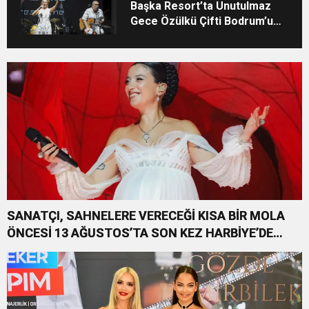
Başka Resort’ta Unutulmaz
Gece Özülkü Çifti Bodrum’u
Büyüledi
SANATÇI, SAHNELERE VERECEĞİ KISA BİR MOLA
ÖNCESİ 13 AĞUSTOS’TA SON KEZ HARBİYE’DE
OLACAK!