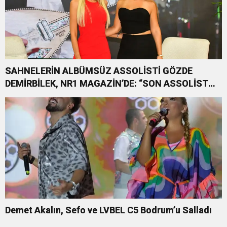
SAHNELERİN ALBÜMSÜZ ASSOLİSTİ GÖZDE
DEMİRBİLEK, NR1 MAGAZİN’DE: “SON ASSOLİST
OLARAK VAR OLACAĞIM!”
Demet Akalın, Sefo ve LVBEL C5 Bodrum’u Salladı