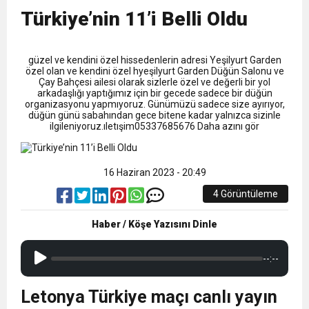
9:50
MGD’DEN ANITKABİR’E ANLAMLI ZİYARET
Tamamladı
Türkiye’nin 11’i Belli Oldu
18:59
Trabzonspor Mitongo Transferini KAP’a Bildirdi
güzel ve kendini özel hissedenlerin adresi Yeşilyurt Garden
özel olan ve kendini özel hyeşilyurt Garden Düğün Salonu ve
22:58
Çay Bahçesi ailesi olarak sizlerle özel ve değerli bir yol
Trabzonspor, Salah Transferinin Maliyetini
arkadaşlığı yaptığımız için bir gecede sadece bir düğün
organizasyonu yapmıyoruz. Günümüzü sadece size ayırıyor,
düğün günü sabahından gece bitene kadar yalnızca sizinle
ilgileniyoruz.ıletışim05337685676 Daha azını gör
KAP’a Bildirdi
16 Haziran 2023 - 20:49
4 Görüntüleme
Haber / Köşe Yazısını Dinle
--:--
Letonya Türkiye maçı canlı yayın