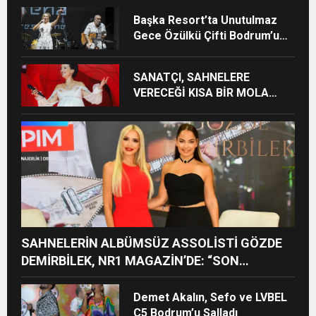
Başka Resort’ta Unutulmaz
Gece Özülkü Çifti Bodrum’u
Büyüledi
SANATÇI, SAHNELERE
VERECEĞİ KISA BİR MOLA
ÖNCESİ 13 AĞUSTOS’TA SON
KEZ HARBİYE’DE OLACAK!
SAHNELERİN ALBÜMSÜZ ASSOLİSTİ GÖZDE
DEMİRBİLEK, NR1 MAGAZİN’DE: “SON
ASSOLİST OLARAK VAR OLACAĞIM!”
Demet Akalın, Sefo ve LVBEL
C5 Bodrum’u Salladı