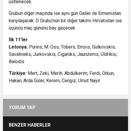
üstlenecek.
Grubun diğer maçında ise aynı gün Galler ile Ermenistan
karşılaşacak. D Grubu’nun bir diğer takımı Hırvatistan ise
üçüncü maç gününü bay geçecek.
İlk 11’ler
Letonya:
Purins, M. Oss, Tobers, Emsis, Gutkovskis,
Savalnieks, Jurkovskis, Ciganiks, Jaunzems, Uldrikis,
Balodis
Türkiye:
Mert, Zeki, Merih, Abdülkerim, Ferdi, Orkun,
Hakan, Arda Güler, Kerem, Cengiz, Umut Nayir
YORUM YAP
BENZER HABERLER