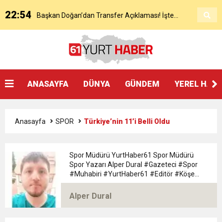
22:54
Başkan Doğan’dan Transfer Açıklaması! İşte
KAP’a Bildirdi
21:51
Mohamed Salah’ın Trabzon’da İlk Sözleri!
Detaylar..
18:40
Başkan Ertuğrul Doğan’dan Canlı Yayında Flaş
ANASAYFA
DÜNYA
GÜNDEM
YEREL HAB
16:21
Salah’ın Trabzon Programı Netleşti! Geliyor
Sözler
Anasayfa
SPOR
Türkiye’nin 11’i Belli Oldu
0:59
Başkan Ertuğrul Doğan Canlı Yayında Transferi
Spor Müdürü YurtHaber61 Spor Müdürü
0:11
Trabzonspor, Mohammed Salah’ı Resmen KAP’a
Spor Yazarı Alper Dural #Gazeteci #Spor
Açıkladı
#Muhabiri #YurtHaber61 #Editör #Köşe
#Yazarı Trabzon Bölgesi 61yurthaber Spor
20:05
Müdürü spor Yazarı Alper Dural
Trabzonspor Muhammed Salah Transferini
Bildirdi
Alper Dural