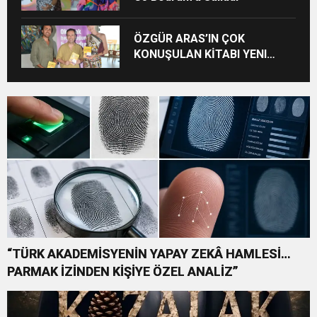
ÖZGÜR ARAS’IN ÇOK
KONUŞULAN KİTABI YENI
BASKISINI TITANIC LUXURY
COLLECTION BODRUM’DA
KUTLADI
“TÜRK AKADEMİSYENİN YAPAY ZEKÂ HAMLESİ…
PARMAK İZİNDEN KİŞİYE ÖZEL ANALİZ”