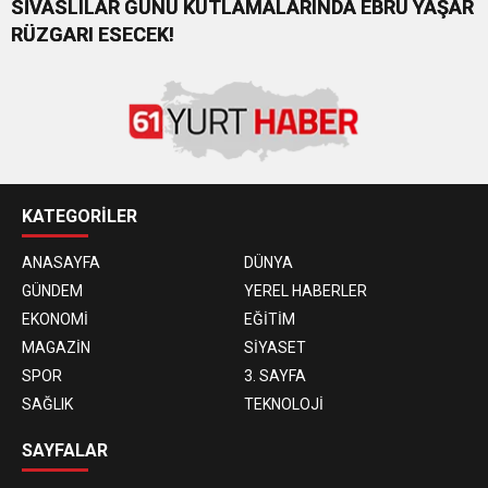
SİVASLILAR GÜNÜ KUTLAMALARINDA EBRU YAŞAR
RÜZGARI ESECEK!
KATEGORİLER
ANASAYFA
DÜNYA
GÜNDEM
YEREL HABERLER
EKONOMİ
EĞİTİM
MAGAZİN
SİYASET
SPOR
3. SAYFA
SAĞLIK
TEKNOLOJİ
SAYFALAR