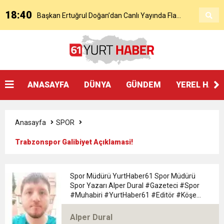
18:40
Başkan Ertuğrul Doğan’dan Canlı Yayında Flaş
16:21
Salah’ın Trabzon Programı Netleşti! Geliyor
Sözler
0:59
Başkan Ertuğrul Doğan Canlı Yayında Transferi
ANASAYFA
DÜNYA
GÜNDEM
YEREL HAB
0:11
Trabzonspor, Mohammed Salah’ı Resmen KAP’a
Açıkladı
Anasayfa
SPOR
20:05
Trabzonspor Muhammed Salah Transferini
Bildirdi
Trabzonspor Galibiyet Açıklamasi!
9:50
MGD’DEN ANITKABİR’E ANLAMLI ZİYARET
Tamamladı
Spor Müdürü YurtHaber61 Spor Müdürü
Spor Yazarı Alper Dural #Gazeteci #Spor
18:59
#Muhabiri #YurtHaber61 #Editör #Köşe
Trabzonspor Mitongo Transferini KAP’a Bildirdi
#Yazarı Trabzon Bölgesi 61yurthaber Spor
Müdürü spor Yazarı Alper Dural
Alper Dural