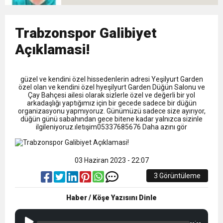
13:09
SÜRMENE’DE 21.ÇAMFEST HEYECANI
12:20
Trabzonspor Galibiyet
Faruk Koc Aslında Davacı Neden Gözaltında ;
Açıklamasi!
21:51
Mohamed Salah’ın Trabzon’da İlk Sözleri!
güzel ve kendini özel hissedenlerin adresi Yeşilyurt Garden
özel olan ve kendini özel hyeşilyurt Garden Düğün Salonu ve
Çay Bahçesi ailesi olarak sizlerle özel ve değerli bir yol
arkadaşlığı yaptığımız için bir gecede sadece bir düğün
organizasyonu yapmıyoruz. Günümüzü sadece size ayırıyor,
düğün günü sabahından gece bitene kadar yalnızca sizinle
ilgileniyoruz.ıletışim05337685676 Daha azını gör
03 Haziran 2023 - 22:07
3 Görüntüleme
Haber / Köşe Yazısını Dinle
--:--