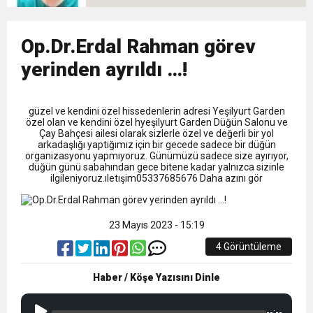
13:09
SÜRMENE’DE 21.ÇAMFEST HEYECANI
12:20
Op.Dr.Erdal Rahman görev
Faruk Koc Aslında Davacı Neden Gözaltında ;
yerinden ayrıldı …!
21:51
Mohamed Salah’ın Trabzon’da İlk Sözleri!
güzel ve kendini özel hissedenlerin adresi Yeşilyurt Garden
özel olan ve kendini özel hyeşilyurt Garden Düğün Salonu ve
Çay Bahçesi ailesi olarak sizlerle özel ve değerli bir yol
arkadaşlığı yaptığımız için bir gecede sadece bir düğün
organizasyonu yapmıyoruz. Günümüzü sadece size ayırıyor,
düğün günü sabahından gece bitene kadar yalnızca sizinle
ilgileniyoruz.ıletışim05337685676 Daha azını gör
23 Mayıs 2023 - 15:19
4 Görüntüleme
Haber / Köşe Yazısını Dinle
--:--