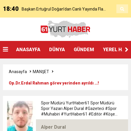
18:40
Başkan Ertuğrul Doğan’dan Canlı Yayında Flaş
16:21
Salah’ın Trabzon Programı Netleşti! Geliyor
Sözler
0:59
Başkan Ertuğrul Doğan Canlı Yayında Transferi
ANASAYFA
DÜNYA
GÜNDEM
YEREL HAB
0:11
Trabzonspor, Mohammed Salah’ı Resmen KAP’a
Açıkladı
Anasayfa
MANŞET
20:05
Trabzonspor Muhammed Salah Transferini
Bildirdi
Op.Dr.Erdal Rahman görev yerinden ayrıldı …!
9:50
MGD’DEN ANITKABİR’E ANLAMLI ZİYARET
Tamamladı
Spor Müdürü YurtHaber61 Spor Müdürü
Spor Yazarı Alper Dural #Gazeteci #Spor
18:59
#Muhabiri #YurtHaber61 #Editör #Köşe
Trabzonspor Mitongo Transferini KAP’a Bildirdi
#Yazarı Trabzon Bölgesi 61yurthaber Spor
Müdürü spor Yazarı Alper Dural
Alper Dural