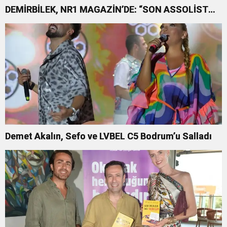
DEMİRBİLEK, NR1 MAGAZİN’DE: “SON ASSOLİST
OLARAK VAR OLACAĞIM!”
Demet Akalın, Sefo ve LVBEL C5 Bodrum’u Salladı