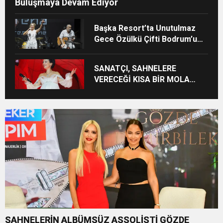
Buluşmaya Devam Ediyor
Başka Resort’ta Unutulmaz
Gece Özülkü Çifti Bodrum’u
Büyüledi
SANATÇI, SAHNELERE
VERECEĞİ KISA BİR MOLA
ÖNCESİ 13 AĞUSTOS’TA SON
KEZ HARBİYE’DE OLACAK!
SAHNELERİN ALBÜMSÜZ ASSOLİSTİ GÖZDE