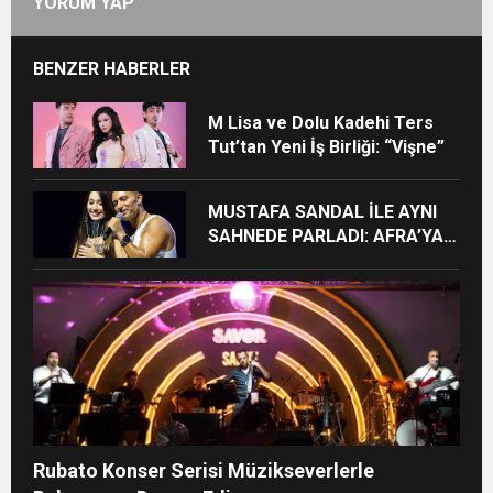
YORUM YAP
BENZER HABERLER
M Lisa ve Dolu Kadehi Ters
Tut’tan Yeni İş Birliği: “Vişne”
MUSTAFA SANDAL İLE AYNI
SAHNEDE PARLADI: AFRA’YA
HARBİYE’DE BÜYÜK ALKIŞ
Rubato Konser Serisi Müzikseverlerle