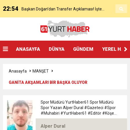
22:54
Başkan Doğan’dan Transfer Açıklaması! İşte
KAP’a Bildirdi
21:51
Mohamed Salah’ın Trabzon’da İlk Sözleri!
Detaylar..
18:40
Başkan Ertuğrul Doğan’dan Canlı Yayında Flaş
ANASAYFA
DÜNYA
GÜNDEM
YEREL HAB
16:21
Salah’ın Trabzon Programı Netleşti! Geliyor
Sözler
Anasayfa
MANŞET
0:59
Başkan Ertuğrul Doğan Canlı Yayında Transferi
GANİTA AKŞAMLARI BİR BAŞKA OLUYOR
0:11
Trabzonspor, Mohammed Salah’ı Resmen KAP’a
Açıkladı
Spor Müdürü YurtHaber61 Spor Müdürü
Spor Yazarı Alper Dural #Gazeteci #Spor
20:05
#Muhabiri #YurtHaber61 #Editör #Köşe
Trabzonspor Muhammed Salah Transferini
Bildirdi
#Yazarı Trabzon Bölgesi 61yurthaber Spor
Müdürü spor Yazarı Alper Dural
Alper Dural