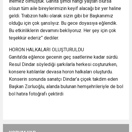
inemez olmuştuk. Ganita şimdi hangi yaştan olursa
olsun tüm aile bireylerimizin keyif alacağı bir yer haline
geldi. Trabzon halkı olarak sizin gibi bir Başkanımız
olduğu için çok şanslıyız. Bu gece doyasıya eğlendik.
Bu etkinliklerin devamını bekliyoruz. Her şey için çok
teşekkür ederiz” dediler.
HORON HALKALARI OLUŞTURULDU
Ganita’da eğlence gecenin geç saatlerine kadar sürdü.
Resul Dindar söylediği şarkılarla herkesi coştururken,
konsere katılanlar devasa horon halkaları oluşturdu.
Konserin sonunda sanatçı Dindar’a çiçek takdim eden
Başkan Zorluoğlu, alanda bulunan hemşehrileriyle de bol
bol hatıra fotoğrafı çektirdi