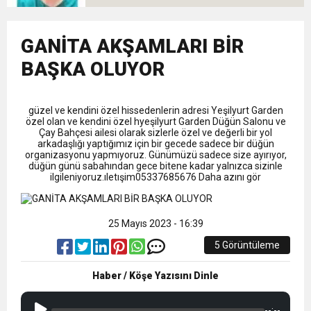
9:50
MGD’DEN ANITKABİR’E ANLAMLI ZİYARET
Tamamladı
18:59
GANİTA AKŞAMLARI BİR
Trabzonspor Mitongo Transferini KAP’a Bildirdi
BAŞKA OLUYOR
22:58
Trabzonspor, Salah Transferinin Maliyetini
güzel ve kendini özel hissedenlerin adresi Yeşilyurt Garden
özel olan ve kendini özel hyeşilyurt Garden Düğün Salonu ve
KAP’a Bildirdi
Çay Bahçesi ailesi olarak sizlerle özel ve değerli bir yol
arkadaşlığı yaptığımız için bir gecede sadece bir düğün
organizasyonu yapmıyoruz. Günümüzü sadece size ayırıyor,
düğün günü sabahından gece bitene kadar yalnızca sizinle
ilgileniyoruz.ıletışim05337685676 Daha azını gör
25 Mayıs 2023 - 16:39
5 Görüntüleme
Haber / Köşe Yazısını Dinle
--:--