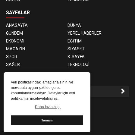
SAYFALAR
ANASAYFA
DÜNYA
GÜNDEM
YEREL HABERLER
EKONOMİ
EĞİTİM
MAGAZİN
SİYASET
SPOR
3. SAYFA
SAĞLIK
TEKNOLOJİ
E-BÜLTEN ABONELİĞİ
Veri politikasındaki amaçlarla sınırlı ve
mevzuata uygun şekilde çerez
konumlandırmaktayız. Detaylar için veri
politikamızı inceleyebilirsiniz.
E-Bülten aboneliği ile haberlere daha hızlı erişin.
Daha fazla bilgi
Tamam