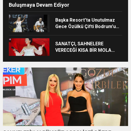
Buluşmaya Devam Ediyor
Başka Resort’ta Unutulmaz
Gece Özülkü Çifti Bodrum’u
Büyüledi
SANATÇI, SAHNELERE
VERECEĞİ KISA BİR MOLA
ÖNCESİ 13 AĞUSTOS’TA SON
KEZ HARBİYE’DE OLACAK!