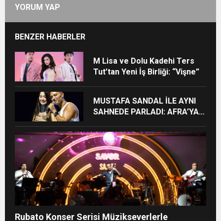
YORUM YAP
BENZER HABERLER
M Lisa ve Dolu Kadehi Ters
Tut’tan Yeni İş Birliği: “Vişne”
MUSTAFA SANDAL İLE AYNI
SAHNEDE PARLADI: AFRA’YA
HARBİYE’DE BÜYÜK ALKIŞ
Rubato Konser Serisi Müzikseverlerle