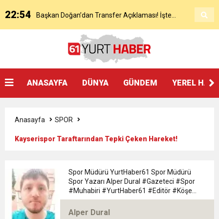
22:54
Başkan Doğan’dan Transfer Açıklaması! İşte
KAP’a Bildirdi
21:51
Mohamed Salah’ın Trabzon’da İlk Sözleri!
Detaylar..
18:40
Başkan Ertuğrul Doğan’dan Canlı Yayında Flaş
ANASAYFA
DÜNYA
GÜNDEM
YEREL HAB
16:21
Salah’ın Trabzon Programı Netleşti! Geliyor
Sözler
Anasayfa
SPOR
0:59
Başkan Ertuğrul Doğan Canlı Yayında Transferi
Kayserispor Taraftarından Tepki Çeken Hareket!
0:11
Trabzonspor, Mohammed Salah’ı Resmen KAP’a
Açıkladı
Spor Müdürü YurtHaber61 Spor Müdürü
Spor Yazarı Alper Dural #Gazeteci #Spor
20:05
#Muhabiri #YurtHaber61 #Editör #Köşe
Trabzonspor Muhammed Salah Transferini
Bildirdi
#Yazarı Trabzon Bölgesi 61yurthaber Spor
Müdürü spor Yazarı Alper Dural
Alper Dural