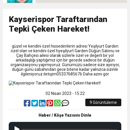
9:50
MGD’DEN ANITKABİR’E ANLAMLI ZİYARET
Tamamladı
18:59
Kayserispor Taraftarından
Trabzonspor Mitongo Transferini KAP’a Bildirdi
Tepki Çeken Hareket!
22:58
Trabzonspor, Salah Transferinin Maliyetini
güzel ve kendini özel hissedenlerin adresi Yeşilyurt Garden
özel olan ve kendini özel hyeşilyurt Garden Düğün Salonu ve
KAP’a Bildirdi
Çay Bahçesi ailesi olarak sizlerle özel ve değerli bir yol
arkadaşlığı yaptığımız için bir gecede sadece bir düğün
organizasyonu yapmıyoruz. Günümüzü sadece size ayırıyor,
düğün günü sabahından gece bitene kadar yalnızca sizinle
ilgileniyoruz.ıletışim05337685676 Daha azını gör
02 Nisan 2023 - 15:22
9 Görüntüleme
Haber / Köşe Yazısını Dinle
--:--