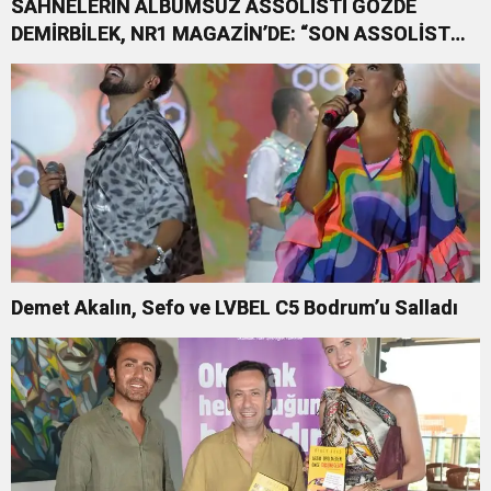
SAHNELERİN ALBÜMSÜZ ASSOLİSTİ GÖZDE
DEMİRBİLEK, NR1 MAGAZİN’DE: “SON ASSOLİST
OLARAK VAR OLACAĞIM!”
Demet Akalın, Sefo ve LVBEL C5 Bodrum’u Salladı