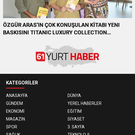
ÖZGÜR ARAS’IN ÇOK KONUŞULAN KİTABI YENI
BASKISINI TITANIC LUXURY COLLECTION
BODRUM’DA KUTLADI
KATEGORİLER
ANASAYFA
DÜNYA
GÜNDEM
YEREL HABERLER
EKONOMİ
EĞİTİM
MAGAZİN
SİYASET
SPOR
3. SAYFA
SAĞLIK
TEKNOLOJİ