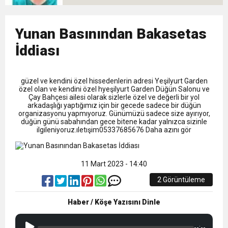
0:59
Başkan Ertuğrul Doğan Canlı Yayında Transferi
0:11
Yunan Basınından Bakasetas
Trabzonspor, Mohammed Salah’ı Resmen KAP’a
Açıkladı
İddiası
19:40
Bu Hayattan Metin Yeşilyurt Gecdı
Bildirdi
güzel ve kendini özel hissedenlerin adresi Yeşilyurt Garden
özel olan ve kendini özel hyeşilyurt Garden Düğün Salonu ve
Çay Bahçesi ailesi olarak sizlerle özel ve değerli bir yol
arkadaşlığı yaptığımız için bir gecede sadece bir düğün
organizasyonu yapmıyoruz. Günümüzü sadece size ayırıyor,
düğün günü sabahından gece bitene kadar yalnızca sizinle
ilgileniyoruz.ıletışim05337685676 Daha azını gör
11 Mart 2023 - 14:40
2 Görüntüleme
Haber / Köşe Yazısını Dinle
--:--