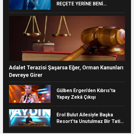
REÇETE YERİNE BENİ
ÖNERİYORLAR”
Adalet Terazisi Şaşarsa Eğer, Orman Kanunları
Devreye Girer
Gülben Ergen’den Kıbrıs’ta
Yapay Zekâ Çıkışı
Erol Bulut Ailesiyle Başka
Resort’ta Unutulmaz Bir Tatil
Yaşadı