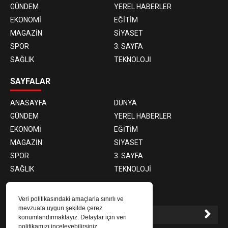
GÜNDEM
YEREL HABERLER
EKONOMİ
EĞİTİM
MAGAZİN
SİYASET
SPOR
3. SAYFA
SAĞLIK
TEKNOLOJİ
SAYFALAR
ANASAYFA
DÜNYA
GÜNDEM
YEREL HABERLER
EKONOMİ
EĞİTİM
MAGAZİN
SİYASET
SPOR
3. SAYFA
SAĞLIK
TEKNOLOJİ
E-BÜLTEN ABONELİĞİ
Veri politikasındaki amaçlarla sınırlı ve
mevzuata uygun şekilde çerez
konumlandırmaktayız. Detaylar için veri
politikamızı inceleyebilirsiniz.