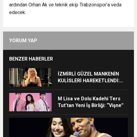
ardından Orhan Ak ve teknik ekip Trabzonspor’a veda
edecek.
YORUM YAP
BENZER HABERLER
İZMİRLİ GÜZEL MANKENİN
KULİSLERİ HAREKETLENDİ:
YENİ PROJELER YOLDA!
M Lisa ve Dolu Kadehi Ters
Tut’tan Yeni İş Birliği: “Vişne”