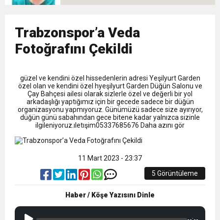
9:50
MGD’DEN ANITKABİR’E ANLAMLI ZİYARET
Tamamladı
18:59
Trabzonspor’a Veda
Trabzonspor Mitongo Transferini KAP’a Bildirdi
Fotoğrafını Çekildi
22:58
Trabzonspor, Salah Transferinin Maliyetini
güzel ve kendini özel hissedenlerin adresi Yeşilyurt Garden
özel olan ve kendini özel hyeşilyurt Garden Düğün Salonu ve
KAP’a Bildirdi
Çay Bahçesi ailesi olarak sizlerle özel ve değerli bir yol
arkadaşlığı yaptığımız için bir gecede sadece bir düğün
organizasyonu yapmıyoruz. Günümüzü sadece size ayırıyor,
düğün günü sabahından gece bitene kadar yalnızca sizinle
ilgileniyoruz.ıletışim05337685676 Daha azını gör
11 Mart 2023 - 23:37
5 Görüntüleme
Haber / Köşe Yazısını Dinle
--:--