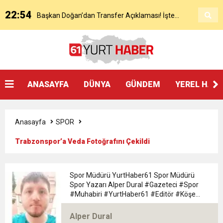
22:54
Başkan Doğan’dan Transfer Açıklaması! İşte
KAP’a Bildirdi
21:51
Mohamed Salah’ın Trabzon’da İlk Sözleri!
Detaylar..
18:40
Başkan Ertuğrul Doğan’dan Canlı Yayında Flaş
ANASAYFA
DÜNYA
GÜNDEM
YEREL HAB
16:21
Salah’ın Trabzon Programı Netleşti! Geliyor
Sözler
Anasayfa
SPOR
0:59
Başkan Ertuğrul Doğan Canlı Yayında Transferi
Trabzonspor’a Veda Fotoğrafını Çekildi
0:11
Trabzonspor, Mohammed Salah’ı Resmen KAP’a
Açıkladı
Spor Müdürü YurtHaber61 Spor Müdürü
Spor Yazarı Alper Dural #Gazeteci #Spor
20:05
#Muhabiri #YurtHaber61 #Editör #Köşe
Trabzonspor Muhammed Salah Transferini
Bildirdi
#Yazarı Trabzon Bölgesi 61yurthaber Spor
Müdürü spor Yazarı Alper Dural
Alper Dural