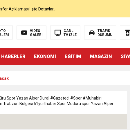
er Açıklaması! İşte Detaylar..
on’da İlk Sözleri!
OTO
VIDEO
CANLI
TRAFİK
ALERI
GALERI
TV İZLE
DURUMU
dan Canlı Yayında Flaş Sözler
 HABERLER
EKONOMİ
EĞİTİM
MAGAZİN
SİY
mı Netleşti! Geliyor
lacak
lı Yayında Transferi Açıkladı
alah’ı Resmen KAP’a Bildirdi
rü Spor Yazarı Alper Dural #Gazeteci #Spor #Muhabiri
 Trabzon Bölgesi 61yurthaber Spor Müdürü spor Yazarı Alper
 Salah Transferini Tamamladı