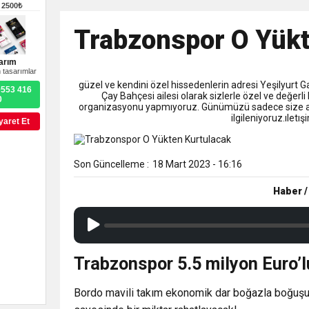
9:50
MGD’DEN ANITKABİR’E A
–
2500₺
Trabzonspor O Yükt
18:59
Trabzonspor Mitongo Tra
arım
 tasarımlar
22:58
güzel ve kendini özel hissedenlerin adresi Yeşilyurt 
Trabzonspor, Salah Trans
0553 416
Çay Bahçesi ailesi olarak sizlerle özel ve değerli
0
organizasyonu yapmıyoruz. Günümüzü sadece size ayı
ilgileniyoruz.ıle
yaret Et
Son Güncelleme :
18 Mart 2023 - 16:16
Haber /
Trabzonspor 5.5 milyon Euro’
Bordo mavili takım ekonomik dar boğazla boğuş