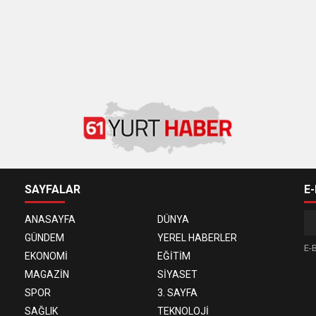
SAYFALAR
E
ANASAYFA
DÜNYA
GÜNDEM
YEREL HABERLER
E-B
EKONOMİ
EĞİTİM
MAGAZİN
SİYASET
SPOR
3. SAYFA
SAĞLIK
TEKNOLOJİ