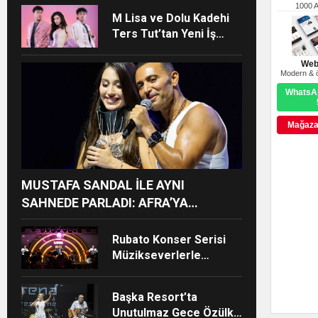
PROJELER YOLDA!
1000 
M Lisa ve Dolu Kadehi
Ters Tut’tan Yeni İş
Birliği: “Vişne”
Web
Modern & ö
WhatsAp
Mağazay
MUSTAFA SANDAL İLE AYNI
SAHNEDE PARLADI: AFRA’YA
HARBİYE’DE BÜYÜK ALKIŞ
Rubato Konser Serisi
Müzikseverlerle
Buluşmaya Devam
Ediyor
Başka Resort’ta
Unutulmaz Gece Özülkü