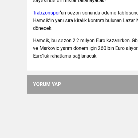
sayesinde bir miktar rahatlayacak!
Trabzonspor
‘un sezon sonunda ödeme tablosunda 
Hamsik’in yanı sıra kiralık kontratı bulunan Laza
dönecek.
Hamsik, bu sezon 2.2 milyon Euro kazanırken, Gba
ve Markovic yarım dönem için 260 bin Euro alıyor
Euro’luk rahatlama sağlanacak.
YORUM YAP