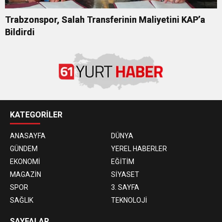
Trabzonspor, Salah Transferinin Maliyetini KAP’a
Bildirdi
KATEGORİLER
ANASAYFA
DÜNYA
GÜNDEM
YEREL HABERLER
EKONOMİ
EĞİTİM
MAGAZİN
SİYASET
SPOR
3. SAYFA
SAĞLIK
TEKNOLOJİ
SAYFALAR