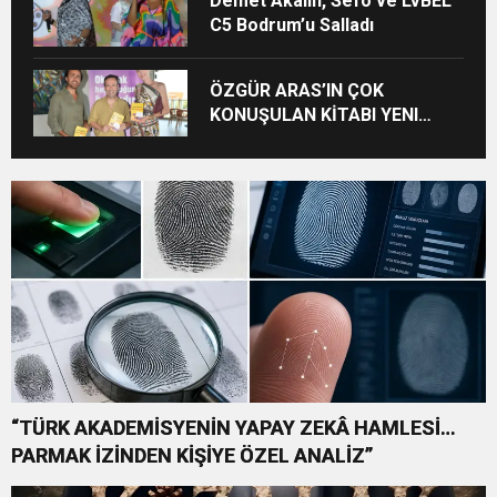
Demet Akalın, Sefo ve LVBEL
C5 Bodrum’u Salladı
ÖZGÜR ARAS’IN ÇOK
KONUŞULAN KİTABI YENI
BASKISINI TITANIC LUXURY
COLLECTION BODRUM’DA
KUTLADI
“TÜRK AKADEMİSYENİN YAPAY ZEKÂ HAMLESİ…
PARMAK İZİNDEN KİŞİYE ÖZEL ANALİZ”