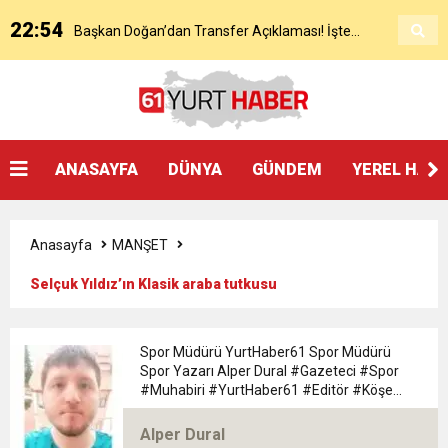
22:54
Başkan Doğan’dan Transfer Açıklaması! İşte
KAP’a Bildirdi
21:51
Mohamed Salah’ın Trabzon’da İlk Sözleri!
Detaylar..
18:40
Başkan Ertuğrul Doğan’dan Canlı Yayında Flaş
ANASAYFA
DÜNYA
GÜNDEM
YEREL HAB
16:21
Salah’ın Trabzon Programı Netleşti! Geliyor
Sözler
Anasayfa
MANŞET
0:59
Başkan Ertuğrul Doğan Canlı Yayında Transferi
Selçuk Yıldız’ın Klasik araba tutkusu
0:11
Trabzonspor, Mohammed Salah’ı Resmen KAP’a
Açıkladı
Spor Müdürü YurtHaber61 Spor Müdürü
Spor Yazarı Alper Dural #Gazeteci #Spor
20:05
#Muhabiri #YurtHaber61 #Editör #Köşe
Trabzonspor Muhammed Salah Transferini
Bildirdi
#Yazarı Trabzon Bölgesi 61yurthaber Spor
Müdürü spor Yazarı Alper Dural
Alper Dural