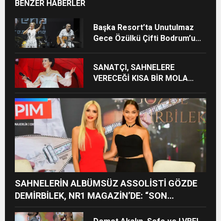
BENZER HABERLER
Başka Resort’ta Unutulmaz
Gece Özülkü Çifti Bodrum’u
Büyüledi
SANATÇI, SAHNELERE
VERECEĞİ KISA BİR MOLA
ÖNCESİ 13 AĞUSTOS’TA SON
KEZ HARBİYE’DE OLACAK!
SAHNELERİN ALBÜMSÜZ ASSOLİSTİ GÖZDE
DEMİRBİLEK, NR1 MAGAZİN’DE: “SON
ASSOLİST OLARAK VAR OLACAĞIM!”