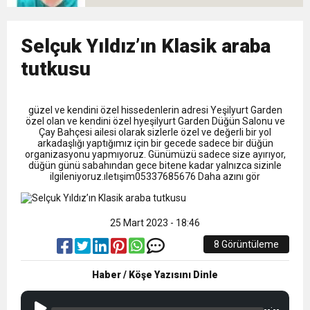
9:50
MGD’DEN ANITKABİR’E ANLAMLI ZİYARET
Tamamladı
18:59
Selçuk Yıldız’ın Klasik araba
Trabzonspor Mitongo Transferini KAP’a Bildirdi
tutkusu
22:58
Trabzonspor, Salah Transferinin Maliyetini
güzel ve kendini özel hissedenlerin adresi Yeşilyurt Garden
özel olan ve kendini özel hyeşilyurt Garden Düğün Salonu ve
KAP’a Bildirdi
Çay Bahçesi ailesi olarak sizlerle özel ve değerli bir yol
arkadaşlığı yaptığımız için bir gecede sadece bir düğün
organizasyonu yapmıyoruz. Günümüzü sadece size ayırıyor,
düğün günü sabahından gece bitene kadar yalnızca sizinle
ilgileniyoruz.ıletışim05337685676 Daha azını gör
25 Mart 2023 - 18:46
8 Görüntüleme
Haber / Köşe Yazısını Dinle
--:--