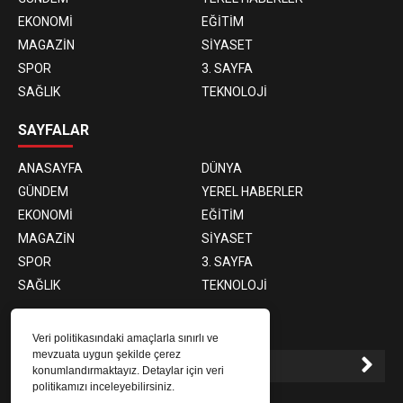
EKONOMİ
EĞİTİM
MAGAZİN
SİYASET
SPOR
3. SAYFA
SAĞLIK
TEKNOLOJİ
SAYFALAR
ANASAYFA
DÜNYA
GÜNDEM
YEREL HABERLER
EKONOMİ
EĞİTİM
MAGAZİN
SİYASET
SPOR
3. SAYFA
SAĞLIK
TEKNOLOJİ
E-BÜLTEN ABONELİĞİ
Veri politikasındaki amaçlarla sınırlı ve
mevzuata uygun şekilde çerez
konumlandırmaktayız. Detaylar için veri
politikamızı inceleyebilirsiniz.
E-Bülten aboneliği ile haberlere daha hızlı erişin.