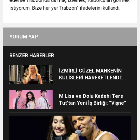
ederse Trabzon’da da maç izlemek, futbolcuları görmek
istiyorum. Bize her yer Trabzon” ifadelerini kullandı.
YORUM YAP
BENZER HABERLER
İZMİRLİ GÜZEL MANKENİN
KULİSLERİ HAREKETLENDİ:
YENİ PROJELER YOLDA!
M Lisa ve Dolu Kadehi Ters
Tut’tan Yeni İş Birliği: “Vişne”