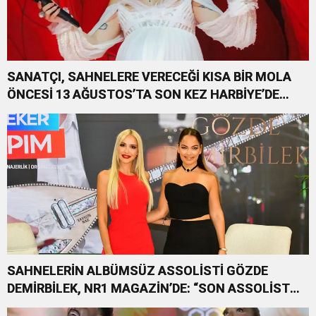
SANATÇI, SAHNELERE VERECEĞİ KISA BİR MOLA
ÖNCESİ 13 AĞUSTOS’TA SON KEZ HARBİYE’DE
OLACAK!
SAHNELERİN ALBÜMSÜZ ASSOLİSTİ GÖZDE
DEMİRBİLEK, NR1 MAGAZİN’DE: “SON ASSOLİST
OLARAK VAR OLACAĞIM!”