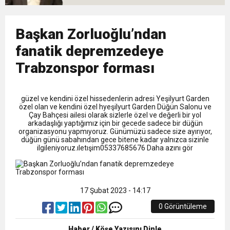
18:59
Trabzonspor Mitongo Transferini KAP’a Bildirdi
22:58
Başkan Zorluoğlu’ndan
Trabzonspor, Salah Transferinin Maliyetini
fanatik depremzedeye
Trabzonspor forması
KAP’a Bildirdi
güzel ve kendini özel hissedenlerin adresi Yeşilyurt Garden
özel olan ve kendini özel hyeşilyurt Garden Düğün Salonu ve
Çay Bahçesi ailesi olarak sizlerle özel ve değerli bir yol
arkadaşlığı yaptığımız için bir gecede sadece bir düğün
organizasyonu yapmıyoruz. Günümüzü sadece size ayırıyor,
düğün günü sabahından gece bitene kadar yalnızca sizinle
ilgileniyoruz.ıletışim05337685676 Daha azını gör
17 Şubat 2023 - 14:17
0 Görüntüleme
Haber / Köşe Yazısını Dinle