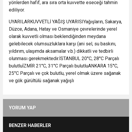
yönlerden hafif, ara sıra orta kuvvette eseceği tahmin
ediliyor.
UYARILARKUVVETLİ YAĞIŞ UYARISIYağışların, Sakarya,
Düzce, Adana, Hatay ve Osmaniye çevrelerinde yerel
olarak kuvvetli olması beklendiğinden meydana
gelebilecek olumsuzluklara karşı (ani sel, su baskını,
yıldırım, ulaşımda aksamalar v.b.) dikkatli ve tedbirli
olunması gerekmektedir.İSTANBUL 20°C, 28°C Parçalı
bulutluİZMİR 21°C, 31°C Parçalı bulutluANKARA 15°C,
25°C Parçalı ve çok bulutlu, yerel olmak üzere sağanak
ve gök gürültülü sağanak yağışlı
YORUM YAP
BENZER HABERLER