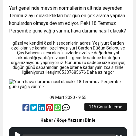
9:50
MGD’DEN ANITKABİR’E ANLAMLI ZİYARET
Tamamladı
Yurt genelinde mevsim normallerinin altında seyreden
Temmuz ayı sıcaklıklıkları her gün en çok arama yapılan
18:59
Trabzonspor Mitongo Transferini KAP’a Bildirdi
konulardan olmaya devam ediyor. Peki 18 Temmuz
Perşembe günü yağış var mı, hava durumu nasıl olacak?
22:58
Trabzonspor, Salah Transferinin Maliyetini
güzel ve kendini özel hissedenlerin adresi Yeşilyurt Garden
özel olan ve kendini özel hyeşilyurt Garden Düğün Salonu ve
Çay Bahçesi ailesi olarak sizlerle özel ve değerli bir yol
KAP’a Bildirdi
arkadaşlığı yaptığımız için bir gecede sadece bir düğün
organizasyonu yapmıyoruz. Günümüzü sadece size ayırıyor,
düğün günü sabahından gece bitene kadar yalnızca sizinle
ilgileniyoruz.ıletışim05337685676 Daha azını gör
09 Mart 2020 - 9:55
115 Görüntüleme
Haber / Köşe Yazısını Dinle
--:--