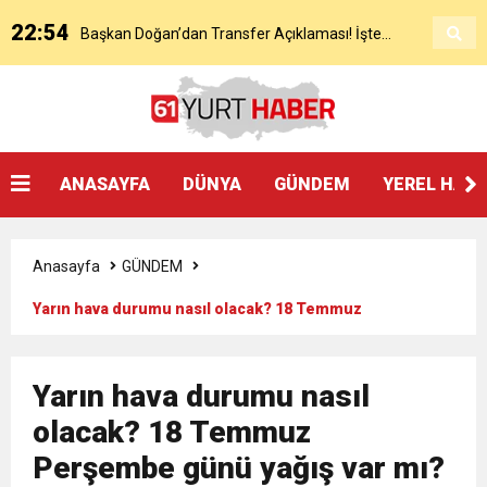
22:54
Başkan Doğan’dan Transfer Açıklaması! İşte
KAP’a Bildirdi
21:51
Mohamed Salah’ın Trabzon’da İlk Sözleri!
Detaylar..
18:40
Başkan Ertuğrul Doğan’dan Canlı Yayında Flaş
ANASAYFA
DÜNYA
GÜNDEM
YEREL HAB
16:21
Salah’ın Trabzon Programı Netleşti! Geliyor
Sözler
Anasayfa
GÜNDEM
0:59
Başkan Ertuğrul Doğan Canlı Yayında Transferi
Yarın hava durumu nasıl olacak? 18 Temmuz
Perşembe günü yağış var mı?
0:11
Trabzonspor, Mohammed Salah’ı Resmen KAP’a
Açıkladı
Yarın hava durumu nasıl
20:05
olacak? 18 Temmuz
Trabzonspor Muhammed Salah Transferini
Bildirdi
Perşembe günü yağış var mı?