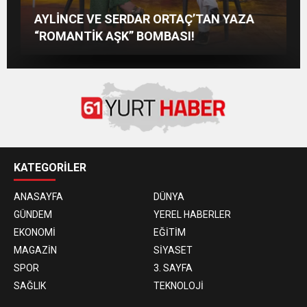
KAYSERİ’DE İZDİHAM DEĞİL, REKOR
M Lisa ve Dolu Kadehi Ters Tut’tan Yeni İş
MUSTAFA SANDAL İLE AYNI SAHNEDE
AYLİNCE VE SERDAR ORTAÇ’TAN YAZA
VARDI! 195 BİN KİŞİ
Birliği: “Vişne”
PARLADI: AFRA’YA HARBİYE’DE BÜYÜK
“ROMANTİK AŞK” BOMBASI!
ALKIŞ
KATEGORİLER
ANASAYFA
DÜNYA
GÜNDEM
YEREL HABERLER
EKONOMİ
EĞİTİM
MAGAZİN
SİYASET
SPOR
3. SAYFA
SAĞLIK
TEKNOLOJİ