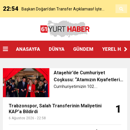
22:54
Başkan Doğan’dan Transfer Açıklaması! İşte
KAP’a Bildirdi
21:51
Mohamed Salah’ın Trabzon’da İlk Sözleri!
Detaylar..
18:40
Başkan Ertuğrul Doğan’dan Canlı Yayında Flaş
ANASAYFA
DÜNYA
GÜNDEM
YEREL HAB
16:21
Salah’ın Trabzon Programı Netleşti! Geliyor
Sözler
Ataşehir’de Cumhuriyet
0:59
Başkan Ertuğrul Doğan Canlı Yayında Transferi
Coşkusu: “Atamızın Kıyafetleri”
Sergisi Ziyarete Açıldı
Cumhuriyetimizin 102....
0:11
Trabzonspor, Mohammed Salah’ı Resmen KAP’a
Açıkladı
Trabzonspor, Salah Transferinin Maliyetini
1
KAP’a Bildirdi
20:05
Trabzonspor Muhammed Salah Transferini
Bildirdi
6 Ağustos 2026 - 22:58