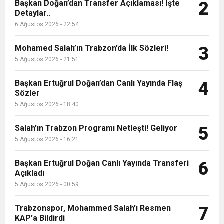
9:50
MGD’DEN ANITKABİR’E ANLAMLI ZİYARET
Başkan Doğan’dan Transfer Açıklaması! İşte
Tamamladı
2
Detaylar..
6 Ağustos 2026 - 22:54
18:59
Trabzonspor Mitongo Transferini KAP’a Bildirdi
Mohamed Salah’ın Trabzon’da İlk Sözleri!
3
22:58
5 Ağustos 2026 - 21:51
Trabzonspor, Salah Transferinin Maliyetini
Başkan Ertuğrul Doğan’dan Canlı Yayında Flaş
4
Sözler
KAP’a Bildirdi
5 Ağustos 2026 - 18:40
Salah’ın Trabzon Programı Netleşti! Geliyor
5
5 Ağustos 2026 - 16:21
Başkan Ertuğrul Doğan Canlı Yayında Transferi
6
Açıkladı
5 Ağustos 2026 - 00:59
Trabzonspor, Mohammed Salah’ı Resmen
7
KAP’a Bildirdi