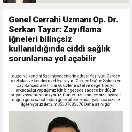
9:50
MGD’DEN ANITKABİR’E ANLAMLI ZİYARET
Tamamladı
18:59
Genel Cerrahi Uzmanı Op. Dr.
Trabzonspor Mitongo Transferini KAP’a Bildirdi
Serkan Tayar: Zayıflama
22:58
Trabzonspor, Salah Transferinin Maliyetini
iğneleri bilinçsiz
kullanıldığında ciddi sağlık
KAP’a Bildirdi
sorunlarına yol açabilir
güzel ve kendini özel hissedenlerin adresi Yeşilyurt Garden
özel olan ve kendini özel hyeşilyurt Garden Düğün Salonu ve
Çay Bahçesi ailesi olarak sizlerle özel ve değerli bir yol
arkadaşlığı yaptığımız için bir gecede sadece bir düğün
organizasyonu yapmıyoruz. Günümüzü sadece size ayırıyor,
düğün günü sabahından gece bitene kadar yalnızca sizinle
ilgileniyoruz.ıletışim05337685676 Daha azını gör