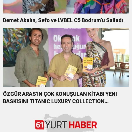
Demet Akalın, Sefo ve LVBEL C5 Bodrum’u Salladı
ÖZGÜR ARAS’IN ÇOK KONUŞULAN KİTABI YENI
BASKISINI TITANIC LUXURY COLLECTION
BODRUM’DA KUTLADI