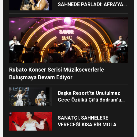
SAHNEDE PARLADI: AFRA’YA
HARBİYE’DE BÜYÜK ALKIŞ
Rubato Konser Serisi Müzikseverlerle
Buluşmaya Devam Ediyor
Başka Resort’ta Unutulmaz
Gece Özülkü Çifti Bodrum’u
Büyüledi
SANATÇI, SAHNELERE
VERECEĞİ KISA BİR MOLA
ÖNCESİ 13 AĞUSTOS’TA SON