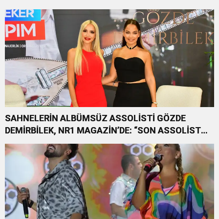
KEZ HARBİYE’DE OLACAK!
SAHNELERİN ALBÜMSÜZ ASSOLİSTİ GÖZDE
DEMİRBİLEK, NR1 MAGAZİN’DE: “SON ASSOLİST
OLARAK VAR OLACAĞIM!”