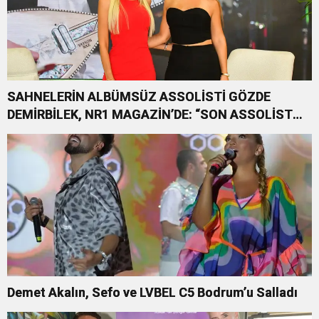
SAHNELERİN ALBÜMSÜZ ASSOLİSTİ GÖZDE
DEMİRBİLEK, NR1 MAGAZİN’DE: “SON ASSOLİST
OLARAK VAR OLACAĞIM!”
Demet Akalın, Sefo ve LVBEL C5 Bodrum’u Salladı