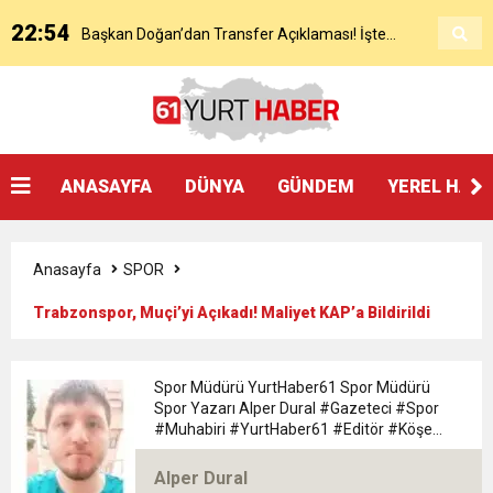
22:54
Başkan Doğan’dan Transfer Açıklaması! İşte
KAP’a Bildirdi
21:51
Mohamed Salah’ın Trabzon’da İlk Sözleri!
Detaylar..
18:40
Başkan Ertuğrul Doğan’dan Canlı Yayında Flaş
ANASAYFA
DÜNYA
GÜNDEM
YEREL HAB
16:21
Salah’ın Trabzon Programı Netleşti! Geliyor
Sözler
Anasayfa
SPOR
0:59
Başkan Ertuğrul Doğan Canlı Yayında Transferi
Trabzonspor, Muçi’yi Açıkadı! Maliyet KAP’a Bildirildi
0:11
Trabzonspor, Mohammed Salah’ı Resmen KAP’a
Açıkladı
Spor Müdürü YurtHaber61 Spor Müdürü
Spor Yazarı Alper Dural #Gazeteci #Spor
20:05
#Muhabiri #YurtHaber61 #Editör #Köşe
Trabzonspor Muhammed Salah Transferini
Bildirdi
#Yazarı Trabzon Bölgesi 61yurthaber Spor
Müdürü spor Yazarı Alper Dural
Alper Dural