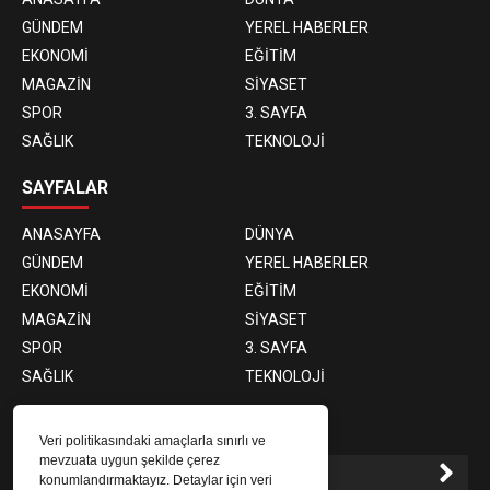
GÜNDEM
YEREL HABERLER
EKONOMİ
EĞİTİM
MAGAZİN
SİYASET
SPOR
3. SAYFA
SAĞLIK
TEKNOLOJİ
SAYFALAR
ANASAYFA
DÜNYA
GÜNDEM
YEREL HABERLER
EKONOMİ
EĞİTİM
MAGAZİN
SİYASET
SPOR
3. SAYFA
SAĞLIK
TEKNOLOJİ
E-BÜLTEN ABONELİĞİ
Veri politikasındaki amaçlarla sınırlı ve
mevzuata uygun şekilde çerez
konumlandırmaktayız. Detaylar için veri