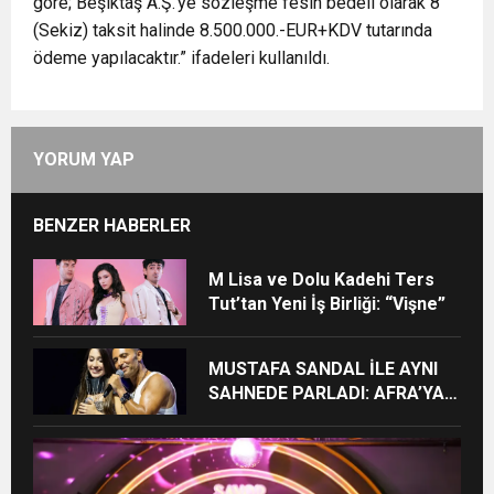
göre; Beşiktaş A.Ş.’ye sözleşme fesih bedeli olarak 8
(Sekiz) taksit halinde 8.500.000.-EUR+KDV tutarında
ödeme yapılacaktır.” ifadeleri kullanıldı.
YORUM YAP
BENZER HABERLER
M Lisa ve Dolu Kadehi Ters
Tut’tan Yeni İş Birliği: “Vişne”
MUSTAFA SANDAL İLE AYNI
SAHNEDE PARLADI: AFRA’YA
HARBİYE’DE BÜYÜK ALKIŞ