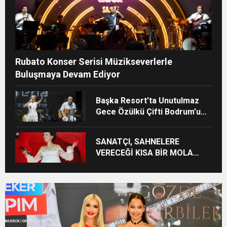
Rubato Konser Serisi Müzikseverlerle
Buluşmaya Devam Ediyor
Başka Resort’ta Unutulmaz
Gece Özülkü Çifti Bodrum’u
Büyüledi
SANATÇI, SAHNELERE
VERECEĞİ KISA BİR MOLA
ÖNCESİ 13 AĞUSTOS’TA SON
KEZ HARBİYE’DE OLACAK!