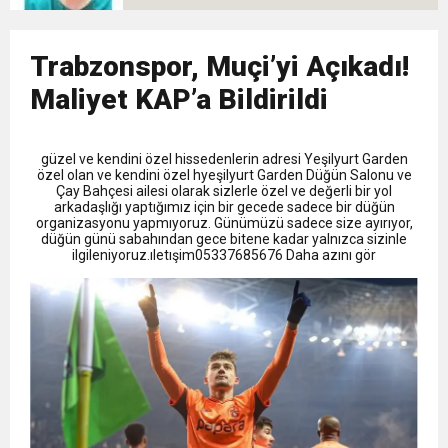
9:50
MGD’DEN ANITKABİR’E ANLAMLI ZİYARET
Tamamladı
18:59
Trabzonspor, Muçi’yi Açıkadı!
Trabzonspor Mitongo Transferini KAP’a Bildirdi
Maliyet KAP’a Bildirildi
22:58
Trabzonspor, Salah Transferinin Maliyetini
güzel ve kendini özel hissedenlerin adresi Yeşilyurt Garden
özel olan ve kendini özel hyeşilyurt Garden Düğün Salonu ve
KAP’a Bildirdi
Çay Bahçesi ailesi olarak sizlerle özel ve değerli bir yol
arkadaşlığı yaptığımız için bir gecede sadece bir düğün
organizasyonu yapmıyoruz. Günümüzü sadece size ayırıyor,
düğün günü sabahından gece bitene kadar yalnızca sizinle
ilgileniyoruz.ıletışim05337685676 Daha azını gör