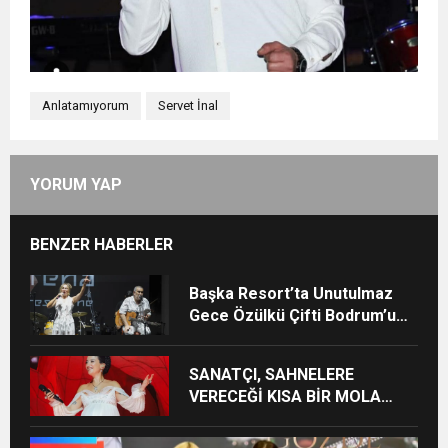
Anlatamıyorum
Servet İnal
YORUM YAP
BENZER HABERLER
Başka Resort’ta Unutulmaz
Gece Özülkü Çifti Bodrum’u
Büyüledi
SANATÇI, SAHNELERE
VERECEĞİ KISA BİR MOLA
ÖNCESİ 13 AĞUSTOS’TA SON
KEZ HARBİYE’DE OLACAK!