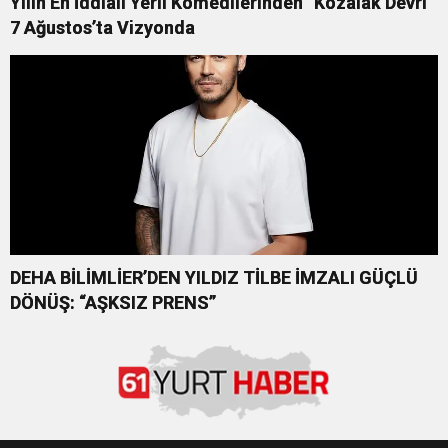
Yılın En İddialı Yerli Komedilerinden “Kozalak Devri”
7 Ağustos’ta Vizyonda
DEHA BİLİMLİER’DEN YILDIZ TİLBE İMZALI GÜÇLÜ
DÖNÜŞ: “AŞKSIZ PRENS”