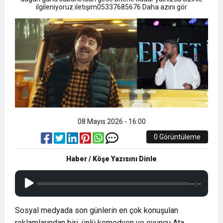
ilgileniyoruz.ıletışim05337685676 Daha azını gör
08 Mayıs 2026 - 16:00
0 Görüntüleme
Haber / Köşe Yazısını Dinle
--:--
Sosyal medyada son günlerin en çok konuşulan
reklamlarından biri, ünlü komedyen ve oyuncu Ata