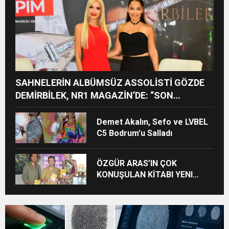
SAHNELERİN ALBÜMSÜZ ASSOLİSTİ GÖZDE
DEMİRBİLEK, NR1 MAGAZİN’DE: “SON
ASSOLİST OLARAK VAR OLACAĞIM!”
Demet Akalın, Sefo ve LVBEL
C5 Bodrum’u Salladı
ÖZGÜR ARAS’IN ÇOK
KONUŞULAN KİTABI YENI
BASKISINI TITANIC LUXURY
COLLECTION BODRUM’DA
KUTLADI