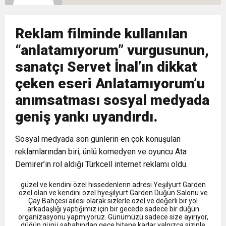
9:50
MGD’DEN ANITKABİR’E ANLAMLI ZİYARET
Tamamladı
18:59
Reklam filminde kullanılan
Trabzonspor Mitongo Transferini KAP’a Bildirdi
“anlatamıyorum” vurgusunun,
22:58
Trabzonspor, Salah Transferinin Maliyetini
sanatçı Servet İnal’ın dikkat
çeken eseri Anlatamıyorum’u
KAP’a Bildirdi
anımsatması sosyal medyada
geniş yankı uyandırdı.
Sosyal medyada son günlerin en çok konuşulan
reklamlarından biri, ünlü komedyen ve oyuncu Ata
Demirer’in rol aldığı Türkcell internet reklamı oldu.
güzel ve kendini özel hissedenlerin adresi Yeşilyurt Garden
özel olan ve kendini özel hyeşilyurt Garden Düğün Salonu ve
Çay Bahçesi ailesi olarak sizlerle özel ve değerli bir yol
arkadaşlığı yaptığımız için bir gecede sadece bir düğün
organizasyonu yapmıyoruz. Günümüzü sadece size ayırıyor,
düğün günü sabahından gece bitene kadar yalnızca sizinle