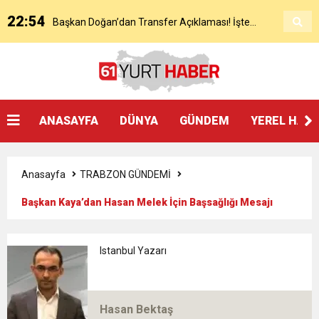
22:54
Başkan Doğan’dan Transfer Açıklaması! İşte
KAP’a Bildirdi
21:51
Mohamed Salah’ın Trabzon’da İlk Sözleri!
Detaylar..
18:40
Başkan Ertuğrul Doğan’dan Canlı Yayında Flaş
ANASAYFA
DÜNYA
GÜNDEM
YEREL HAB
16:21
Salah’ın Trabzon Programı Netleşti! Geliyor
Sözler
Anasayfa
TRABZON GÜNDEMİ
0:59
Başkan Ertuğrul Doğan Canlı Yayında Transferi
Başkan Kaya’dan Hasan Melek İçin Başsağlığı Mesajı
0:11
Trabzonspor, Mohammed Salah’ı Resmen KAP’a
Açıkladı
Istanbul Yazarı
20:05
Trabzonspor Muhammed Salah Transferini
Bildirdi
Hasan Bektaş