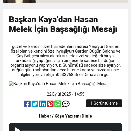
9:50
MGD’DEN ANITKABİR’E ANLAMLI ZİYARET
Tamamladı
18:59
Başkan Kaya’dan Hasan
Trabzonspor Mitongo Transferini KAP’a Bildirdi
Melek İçin Başsağlığı Mesajı
22:58
Trabzonspor, Salah Transferinin Maliyetini
güzel ve kendini özel hissedenlerin adresi Yeşilyurt Garden
özel olan ve kendini özel hyeşilyurt Garden Düğün Salonu ve
KAP’a Bildirdi
Çay Bahçesi ailesi olarak sizlerle özel ve değerli bir yol
arkadaşlığı yaptığımız için bir gecede sadece bir düğün
organizasyonu yapmıyoruz. Günümüzü sadece size ayırıyor,
düğün günü sabahından gece bitene kadar yalnızca sizinle
ilgileniyoruz.ıletışim05337685676 Daha azını gör
22 Eylül 2025 - 14:55
1 Görüntüleme
Haber / Köşe Yazısını Dinle
--:--