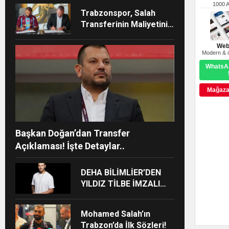
Ağustos’ta Vizyonda
1000 
Trabzonspor, Salah
Transferinin Maliyetini
KAP’a Bildirdi
Web
Modern & ö
WhatsAp
Mağazay
Başkan Doğan’dan Transfer
Açıklaması! İşte Detaylar..
DEHA BİLİMLİER’DEN
YILDIZ TİLBE İMZALI
GÜÇLÜ DÖNÜŞ: “AŞKSIZ
PRENS”
Mohamed Salah’ın
Trabzon’da İlk Sözleri!