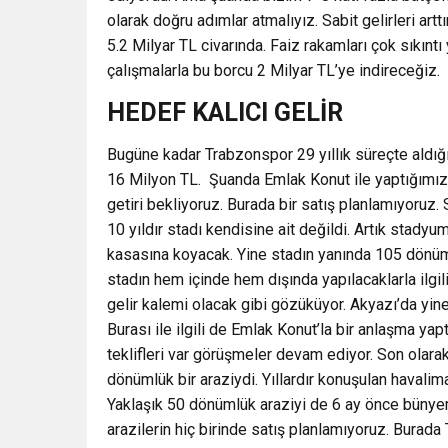
olarak doğru adımlar atmalıyız. Sabit gelirleri a
5.2 Milyar TL civarında. Faiz rakamları çok sıkınt
çalışmalarla bu borcu 2 Milyar TL’ye indireceğiz.
HEDEF KALICI GELİR
Bugüne kadar Trabzonspor 29 yıllık süreçte aldığı
16 Milyon TL. Şuanda Emlak Konut ile yaptığımız 
getiri bekliyoruz. Burada bir satış planlamıyoruz.
10 yıldır stadı kendisine ait değildi. Artık stadyum
kasasına koyacak. Yine stadın yanında 105 dönümlü
stadın hem içinde hem dışında yapılacaklarla ilgi
gelir kalemi olacak gibi gözüküyor. Akyazı’da yin
Burası ile ilgili de Emlak Konut’la bir anlaşma yap
teklifleri var görüşmeler devam ediyor. Son olar
dönümlük bir araziydi. Yıllardır konuşulan havalima
Yaklaşık 50 dönümlük araziyi de 6 ay önce bünyemi
arazilerin hiç birinde satış planlamıyoruz. Burad