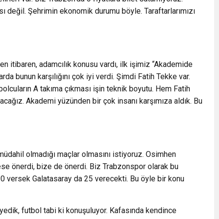
rısı değil. Şehrimin ekonomik durumu böyle. Taraftarlarımızı
n itibaren, adamcılık konusu vardı, ilk işimiz “Akademide
da bunun karşılığını çok iyi verdi. Şimdi Fatih Tekke var.
lcuların A takıma çıkması işin teknik boyutu. Hem Fatih
acağız. Akademi yüzünden bir çok insanı karşımıza aldık. Bu
müdahil olmadığı maçlar olmasını istiyoruz. Osimhen
se önerdi, bize de önerdi. Biz Trabzonspor olarak bu
0 versek Galatasaray da 25 verecekti. Bu öyle bir konu
edik, futbol tabi ki konuşuluyor. Kafasında kendince