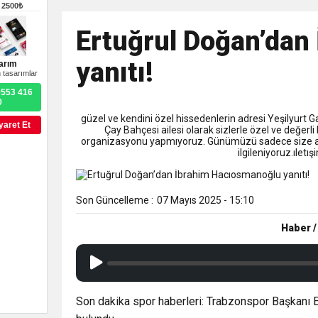
9:50
MGD’DEN ANITKABİR’E A
–
2500₺
Ertuğrul Doğan’dan
18:59
Trabzonspor Mitongo Tra
yanıtı!
arım
 tasarımlar
22:58
Trabzonspor, Salah Trans
0553 416
0
güzel ve kendini özel hissedenlerin adresi Yeşilyurt 
yaret Et
Çay Bahçesi ailesi olarak sizlerle özel ve değerli
organizasyonu yapmıyoruz. Günümüzü sadece size ayı
ilgileniyoruz.ıle
Son Güncelleme :
07 Mayıs 2025 - 15:10
Haber /
Son dakika spor haberleri: Trabzonspor Başkanı E