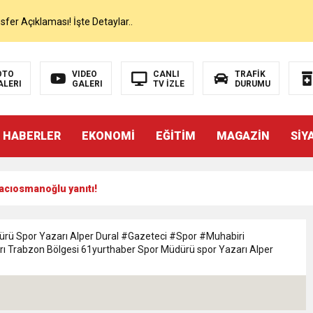
er Açıklaması! İşte Detaylar..
on’da İlk Sözleri!
OTO
VIDEO
CANLI
TRAFİK
ALERI
GALERI
TV İZLE
DURUMU
dan Canlı Yayında Flaş Sözler
 HABERLER
EKONOMİ
EĞİTİM
MAGAZİN
SİY
mı Netleşti! Geliyor
acıosmanoğlu yanıtı!
lı Yayında Transferi Açıkladı
alah’ı Resmen KAP’a Bildirdi
rü Spor Yazarı Alper Dural #Gazeteci #Spor #Muhabiri
 Trabzon Bölgesi 61yurthaber Spor Müdürü spor Yazarı Alper
 Salah Transferini Tamamladı