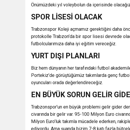
Önümüzdeki yıl voleybolun da içerisinde olacağız
SPOR LİSESİ OLACAK
Trabzonspor Koleji açmamız gerektiğini daha önc
protokolle Trabzon’da bir spor lisesi devrede ola
futbolcularımıza daha iyi eğitim vereceğiz.
YURT DIŞI PLANLARI
Biz hem dünyanın her tarafındaki futbol akademile
Portekiz’de görüştüğümüz takımlarda genç futbo
oyuncuları orada değerlendireceğiz.
EN BÜYÜK SORUN GELİR GİDE
Trabzonspor’un en büyük problemi gelir gider de
civarında bir gelir var. 95-100 Milyon Euro civarı
Milyon Euro’luk takımla mücadele ederken, rakipl
ediyordu. Ama şuanda bizim 7-8 katı fazla bütçele