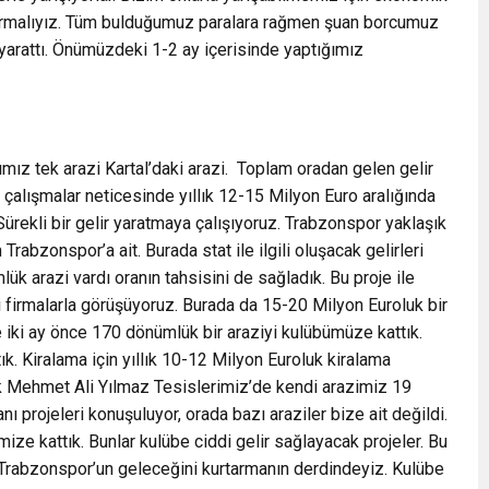
rttırmalıyız. Tüm bulduğumuz paralara rağmen şuan borcumuz
ı yarattı. Önümüzdeki 1-2 ay içerisinde yaptığımız
mız tek arazi Kartal’daki arazi. Toplam oradan gelen gelir
çalışmalar neticesinde yıllık 12-15 Milyon Euro aralığında
 Sürekli bir gelir yaratmaya çalışıyoruz. Trabzonspor yaklaşık
 Trabzonspor’a ait. Burada stat ile ilgili oluşacak gelirleri
k arazi vardı oranın tahsisini de sağladık. Bu proje ile
li firmalarla görüşüyoruz. Burada da 15-20 Milyon Euroluk bir
e iki ay önce 170 dönümlük bir araziyi kulübümüze kattık.
tık. Kiralama için yıllık 10-12 Milyon Euroluk kiralama
ak Mehmet Ali Yılmaz Tesislerimiz’de kendi arazimiz 19
nı projeleri konuşuluyor, orada bazı araziler bize ait değildi.
ze kattık. Bunlar kulübe ciddi gelir sağlayacak projeler. Bu
a Trabzonspor’un geleceğini kurtarmanın derdindeyiz. Kulübe