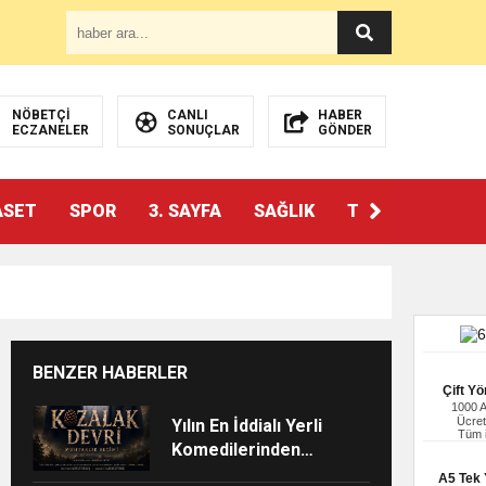
NÖBETÇİ
CANLI
HABER
ECZANELER
SONUÇLAR
GÖNDER
ASET
SPOR
3. SAYFA
SAĞLIK
TEKNOLOJİ
BENZER HABERLER
Çift Yö
1000 
Ücret
Yılın En İddialı Yerli
Tüm i
Komedilerinden
“Kozalak Devri” 7
A5 Tek Y