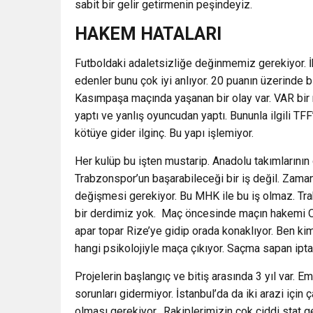
sabit bir gelir getirmenin peşindeyiz.
HAKEM HATALARI
Futboldaki adaletsizliğe değinmemiz gerekiyor. İ
edenler bunu çok iyi anlıyor. 20 puanın üzerinde b
Kasımpaşa maçında yaşanan bir olay var. VAR bir
yaptı ve yanlış oyuncudan yaptı. Bununla ilgili T
kötüye gider ilginç. Bu yapı işlemiyor.
Her kulüp bu işten mustarip. Anadolu takımlarının
Trabzonspor’un başarabileceği bir iş değil. Zaman
değişmesi gerekiyor. Bu MHK ile bu iş olmaz. T
bir derdimiz yok. Maç öncesinde maçın hakemi Oğ
apar topar Rize’ye gidip orada konaklıyor. Ben kim
hangi psikolojiyle maça çıkıyor. Saçma sapan iptal
Projelerin başlangıç ve bitiş arasında 3 yıl var. E
sorunları gidermiyor. İstanbul’da da iki arazi için
olması gerekiyor. Rakiplerimizin çok ciddi stat gel