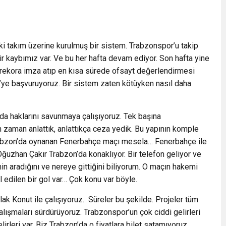
ki takım üzerine kurulmuş bir sistem. Trabzonspor’u takip
ir kaybımız var. Ve bu her hafta devam ediyor. Son hafta yine
 rekora imza atıp en kısa sürede ofsayt değerlendirmesi
FF’ye başvuruyoruz. Bir sistem zaten kötüyken nasıl daha
 da haklarını savunmaya çalışıyoruz. Tek başına
 zaman anlattık, anlattıkça ceza yedik. Bu yapının komple
rabzon’da oynanan Fenerbahçe maçı mesela… Fenerbahçe ile
uzhan Çakır Trabzon’da konaklıyor. Bir telefon geliyor ve
in aradığını ve nereye gittiğini biliyorum. O maçın hakemi
 edilen bir gol var… Çok konu var böyle.
mlak Konut ile çalışıyoruz. Süreler bu şekilde. Projeler tüm
 çalışmaları sürdürüyoruz. Trabzonspor’un çok ciddi gelirleri
irleri var. Biz Trabzon’da o fiyatlara bilet satamıyoruz.