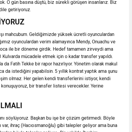
yok. O gün basına düştü, biz sürekli görüşen insanlarız. Biz
ile getiriyoruz.
DİYORUZ
karşı mahcubum. Geldiğimizde yüksek ücretli oyunculardan
ldığımız oyunculardan verim alamayınca Mendy, Onuachu ve
 Hoca ile bir döneme girdik. Hedef tamamen zirveydi ama
3 Kulvarda mücadele etmek için o kadar transfer yapıldı.
 da Fatih Tekke bir rapor hazırlıyor. Yönetim olarak makul
a da istediğini yapabilsin. 5 yıllık kontrat yaptık ama şunu
im olmaz. Her gelen kendi transferlerini istiyor, kendi
konuşuyoruz, bir transfer listesi verecekler. Yerine
LMALI
ını söylüyoruz. Başkan bu işe bir çözüm getirmedi. Böyle
rı var, ihraç (Hacıosmanoğlu) gibi talepler geliyor ama buna