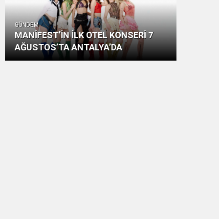
GÜNDEM
MANİFEST’İN İLK OTEL KONSERİ 7
AĞUSTOS’TA ANTALYA’DA