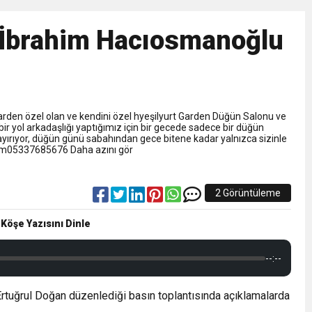
NLAMLI ZİYARET
 İbrahim Hacıosmanoğlu
nsferini KAP’a Bildirdi
ferinin Maliyetini KAP’a Bildirdi
Garden özel olan ve kendini özel hyeşilyurt Garden Düğün Salonu ve
 bir yol arkadaşlığı yaptığımız için bir gecede sadece bir düğün
rıyor, düğün günü sabahından gece bitene kadar yalnızca sizinle
tışim05337685676 Daha azını gör
2 Görüntüleme
 Köşe Yazısını Dinle
--:--
rtuğrul Doğan düzenlediği basın toplantısında açıklamalarda