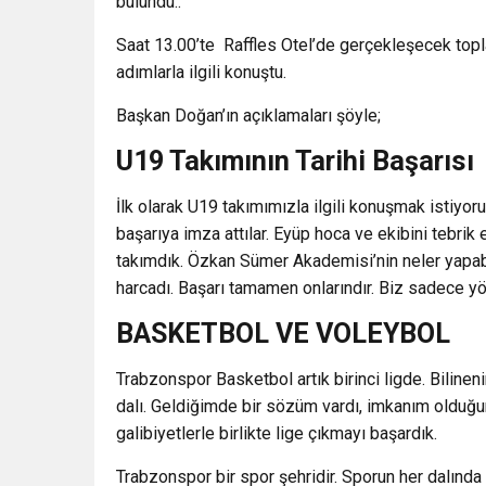
bulundu..
Saat 13.00’te Raffles Otel’de gerçekleşecek topl
adımlarla ilgili konuştu.
Başkan Doğan’ın açıklamaları şöyle;
U19 Takımının Tarihi Başarısı
İlk olarak U19 takımımızla ilgili konuşmak istiyor
başarıya imza attılar. Eyüp hoca ve ekibini tebrik
takımdık. Özkan Sümer Akademisi’nin neler yapab
harcadı. Başarı tamamen onlarındır. Biz sadece yö
BASKETBOL VE VOLEYBOL
Trabzonspor Basketbol artık birinci ligde. Bilinen
dalı. Geldiğimde bir sözüm vardı, imkanım olduğu
galibiyetlerle birlikte lige çıkmayı başardık.
Trabzonspor bir spor şehridir. Sporun her dalı