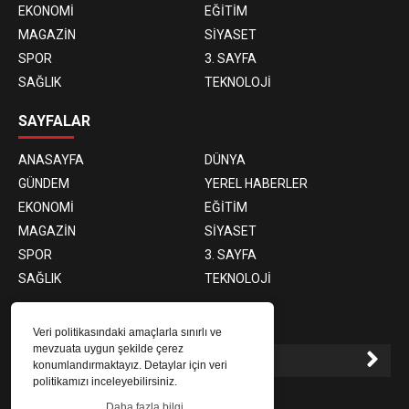
EKONOMİ
EĞİTİM
MAGAZİN
SİYASET
SPOR
3. SAYFA
SAĞLIK
TEKNOLOJİ
SAYFALAR
ANASAYFA
DÜNYA
GÜNDEM
YEREL HABERLER
EKONOMİ
EĞİTİM
MAGAZİN
SİYASET
SPOR
3. SAYFA
SAĞLIK
TEKNOLOJİ
E-BÜLTEN ABONELİĞİ
Veri politikasındaki amaçlarla sınırlı ve
mevzuata uygun şekilde çerez
konumlandırmaktayız. Detaylar için veri
politikamızı inceleyebilirsiniz.
E-Bülten aboneliği ile haberlere daha hızlı erişin.
Daha fazla bilgi