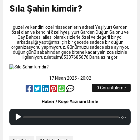
9:50
MGD’DEN ANITKABİR’E ANLAMLI ZİYARET
Tamamladı
Sıla Şahin kimdir?
18:59
Trabzonspor Mitongo Transferini KAP’a Bildirdi
güzel ve kendini özel hissedenlerin adresi Yeşilyurt Garden
özel olan ve kendini özel hyeşilyurt Garden Düğün Salonu ve
22:58
Çay Bahçesi ailesi olarak sizlerle özel ve değerli bir yol
Trabzonspor, Salah Transferinin Maliyetini
arkadaşlığı yaptığımız için bir gecede sadece bir düğün
organizasyonu yapmıyoruz. Günümüzü sadece size ayırıyor,
düğün günü sabahından gece bitene kadar yalnızca sizinle
ilgileniyoruz.ıletışim05337685676 Daha azını gör
KAP’a Bildirdi
17 Nisan 2025 - 20:02
0 Görüntüleme
Haber / Köşe Yazısını Dinle
--:--