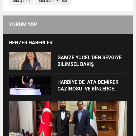
Sıla Şahin
Sıla Şahin kimdir
YORUM YAP
BENZER HABERLER
GAMZE YÜCEL’DEN SEVGİYE
BİLİMSEL BAKIŞ
HARBİYE’DE ATA DEMİRER
GAZİNOSU VE BİNLERCE
KAHKAHA