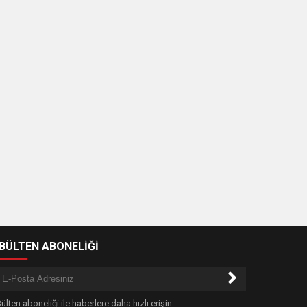
-BÜLTEN ABONELİĞİ
ülten aboneliği ile haberlere daha hızlı erişin.