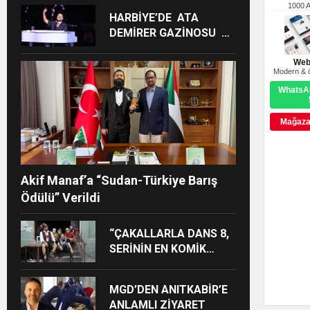
1000 
HARBİYE’DE ATA
DEMİRER GAZİNOSU VE
BİNLERCE KAHKAHA
Web
Modern & ö
WhatsAp
Mağazay
Akif Manaf’a “Sudan-Türkiye Barış
Ödülü” Verildi
“ÇAKALLARLA DANS 8,
SERİNİN EN KOMİK
FİLMLERİNDEN BİRİ
OLUYOR”
MGD’DEN ANITKABİR’E
ANLAMLI ZİYARET