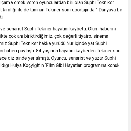
şilçam’a emek veren oyunculardan biri olan Suphi Tekniker
t kimliği ile de tanınan Tekiner son röportajında ” Dünyaya bir
i.
e senarist Suphi Tekiner hayatını kaybetti. Ölüm haberini
te çok anı biriktirdiğimiz, çok değerli tiyatro, sinema
imiz Suphi Tekniker hakka yürüdü.Nur içinde yat Suphi
 haberi paylaştı. 84 yaşında hayatını kaybeden Tekiner son
Gece dizisinde yer almıştı. Oyuncu, senarist ve yazar Suphi
ldığı Hülya Koçyiğit’in ‘Film Gibi Hayatlar’ programına konuk