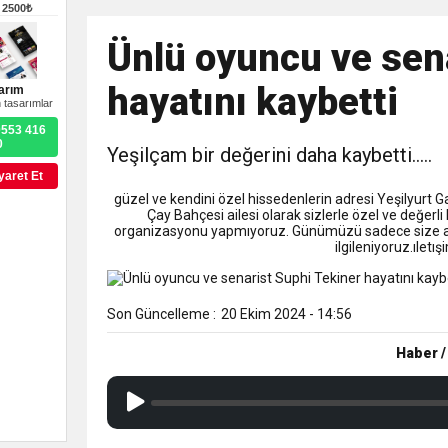
9:50
MGD’DEN ANITKABİR’E A
–
2500₺
Ünlü oyuncu ve sen
18:59
Trabzonspor Mitongo Tra
hayatını kaybetti
arım
 tasarımlar
22:58
Trabzonspor, Salah Trans
0553 416
0
Yeşilçam bir değerini daha kaybetti…..
yaret Et
güzel ve kendini özel hissedenlerin adresi Yeşilyurt 
Çay Bahçesi ailesi olarak sizlerle özel ve değerli
organizasyonu yapmıyoruz. Günümüzü sadece size ayı
ilgileniyoruz.ıle
Son Güncelleme :
20 Ekim 2024 - 14:56
Haber /