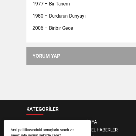
1977 – Bir Tanem
1980 – Durdurun Dünyayı
2006 – Binbir Gece
YORUM YAP
KATEGORİLER
ANASAYFA
DÜNYA
GÜNDEM
YEREL HABERLER
Veri politikasındaki amaçlarla sınırlı ve
mevzuata uygun şekilde çerez