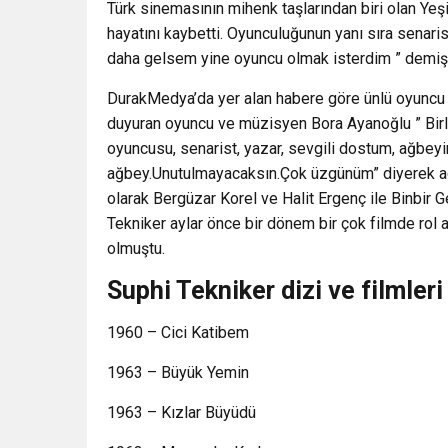
Türk sinemasının mihenk taşlarından biri olan Ye
hayatını kaybetti. Oyunculuğunun yanı sıra senaris
daha gelsem yine oyuncu olmak isterdim ” demişt
DurakMedya’da yer alan habere göre ünlü oyuncu v
duyuran oyuncu ve müzisyen Bora Ayanoğlu ” Birlik
oyuncusu, senarist, yazar, sevgili dostum, ağbey
ağbey.Unutulmayacaksın.Çok üzgünüm” diyerek acı
olarak Bergüzar Korel ve Halit Ergenç ile Binbir 
Tekniker aylar önce bir dönem bir çok filmde rol a
olmuştu.
Suphi Tekniker dizi ve filmleri
1960 – Cici Katibem
1963 – Büyük Yemin
1963 – Kızlar Büyüdü