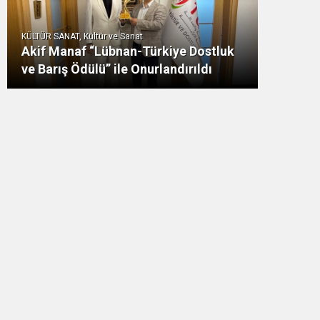
KÜLTÜR SANAT, Kültür ve Sanat
Akif Manaf “Lübnan-Türkiye Dostluk
ve Barış Ödülü” ile Onurlandırıldı