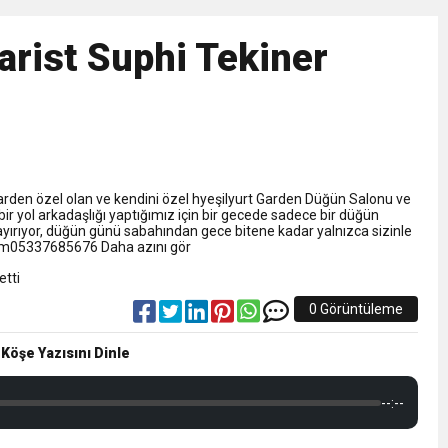
NLAMLI ZİYARET
arist Suphi Tekiner
nsferini KAP’a Bildirdi
ferinin Maliyetini KAP’a Bildirdi
Garden özel olan ve kendini özel hyeşilyurt Garden Düğün Salonu ve
 bir yol arkadaşlığı yaptığımız için bir gecede sadece bir düğün
rıyor, düğün günü sabahından gece bitene kadar yalnızca sizinle
tışim05337685676 Daha azını gör
0 Görüntüleme
 Köşe Yazısını Dinle
--:--