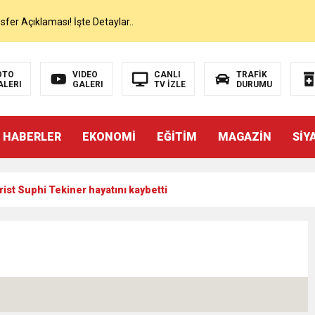
er Açıklaması! İşte Detaylar..
on’da İlk Sözleri!
OTO
VIDEO
CANLI
TRAFİK
ALERI
GALERI
TV İZLE
DURUMU
dan Canlı Yayında Flaş Sözler
 HABERLER
EKONOMİ
EĞİTİM
MAGAZİN
SİY
mı Netleşti! Geliyor
ist Suphi Tekiner hayatını kaybetti
lı Yayında Transferi Açıkladı
alah’ı Resmen KAP’a Bildirdi
 Salah Transferini Tamamladı