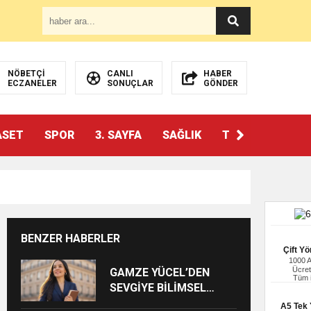
NÖBETÇİ
CANLI
HABER
ECZANELER
SONUÇLAR
GÖNDER
ASET
SPOR
3. SAYFA
SAĞLIK
TEKNOLOJİ
BENZER HABERLER
Çift Yö
1000 
Ücret
GAMZE YÜCEL’DEN
Tüm i
SEVGİYE BİLİMSEL
BAKIŞ
A5 Tek Y