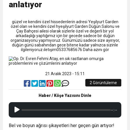
13:09
SÜRMENE’DE 21.ÇAMFEST HEYECANI
anlatıyor
12:20
Faruk Koc Aslında Davacı Neden Gözaltında ;
güzel ve kendini özel hissedenlerin adresi Yeşilyurt Garden
özel olan ve kendini özel hyeşilyurt Garden Düğün Salonu ve
Çay Bahçesi ailesi olarak sizlerle özel ve değerli bir yol
21:51
arkadaşlığı yaptığımız için bir gecede sadece bir düğün
Mohamed Salah’ın Trabzon’da İlk Sözleri!
organizasyonu yapmıyoruz. Günümüzü sadece size ayırıyor,
düğün günü sabahından gece bitene kadar yalnızca sizinle
ilgileniyoruz.ıletışim05337685676 Daha azını gör
21 Aralık 2023 - 15:11
2 Görüntüleme
Haber / Köşe Yazısını Dinle
--:--
Bel ve boyun ağrısı şikayetleri her geçen gün artıyor!