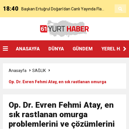
18:40
Başkan Ertuğrul Doğan’dan Canlı Yayında Flaş
16:21
Salah’ın Trabzon Programı Netleşti! Geliyor
Sözler
0:59
Başkan Ertuğrul Doğan Canlı Yayında Transferi
ANASAYFA
DÜNYA
GÜNDEM
YEREL HAB
0:11
Trabzonspor, Mohammed Salah’ı Resmen KAP’a
Açıkladı
Anasayfa
SAĞLIK
20:05
Trabzonspor Muhammed Salah Transferini
Bildirdi
Op. Dr. Evren Fehmi Atay, en sık rastlanan omurga
problemlerini ve çözümlerini anlatıyor
9:50
MGD’DEN ANITKABİR’E ANLAMLI ZİYARET
Tamamladı
Op. Dr. Evren Fehmi Atay, en
18:59
sık rastlanan omurga
Trabzonspor Mitongo Transferini KAP’a Bildirdi
problemlerini ve çözümlerini