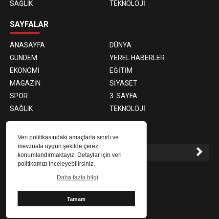
SAĞLIK
TEKNOLOJİ
SAYFALAR
ANASAYFA
DÜNYA
GÜNDEM
YEREL HABERLER
EKONOMİ
EĞİTİM
MAGAZİN
SİYASET
SPOR
3. SAYFA
SAĞLIK
TEKNOLOJİ
E-BÜLTEN ABONELİĞİ
Veri politikasındaki amaçlarla sınırlı ve
mevzuata uygun şekilde çerez
konumlandırmaktayız. Detaylar için veri
politikamızı inceleyebilirsiniz.
E-Bülten aboneliği ile haberlere daha hızlı erişin.
Daha fazla bilgi
Tamam