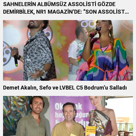
SAHNELERİN ALBÜMSÜZ ASSOLİSTİ GÖZDE
DEMİRBİLEK, NR1 MAGAZİN’DE: “SON ASSOLİST
OLARAK VAR OLACAĞIM!”
Demet Akalın, Sefo ve LVBEL C5 Bodrum’u Salladı