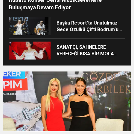
Buluşmaya Devam Ediyor
Başka Resort’ta Unutulmaz
Gece Özülkü Çifti Bodrum’u
Büyüledi
SANATÇI, SAHNELERE
VERECEĞİ KISA BİR MOLA
ÖNCESİ 13 AĞUSTOS’TA SON
KEZ HARBİYE’DE OLACAK!