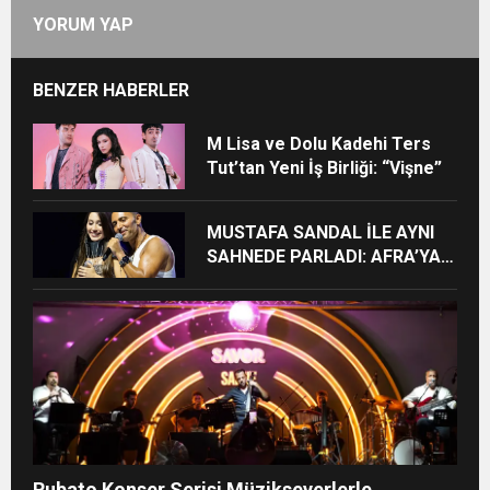
YORUM YAP
BENZER HABERLER
M Lisa ve Dolu Kadehi Ters
Tut’tan Yeni İş Birliği: “Vişne”
MUSTAFA SANDAL İLE AYNI
SAHNEDE PARLADI: AFRA’YA
HARBİYE’DE BÜYÜK ALKIŞ
Rubato Konser Serisi Müzikseverlerle