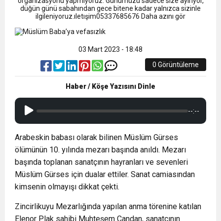
9:50
organizasyonu yapmıyoruz. Günümüzü sadece size ayırıyor,
MGD’DEN ANITKABİR’E ANLAMLI ZİYARET
Tamamladı
düğün günü sabahından gece bitene kadar yalnızca sizinle
ilgileniyoruz.ıletışim05337685676 Daha azını gör
18:59
Trabzonspor Mitongo Transferini KAP’a Bildirdi
03 Mart 2023 - 18:48
22:58
Trabzonspor, Salah Transferinin Maliyetini
0 Görüntüleme
Haber / Köşe Yazısını Dinle
KAP’a Bildirdi
--:--
Arabeskin babası olarak bilinen Müslüm Gürses
ölümünün 10. yılında mezarı başında anıldı. Mezarı
başında toplanan sanatçının hayranları ve sevenleri
Müslüm Gürses için dualar ettiler. Sanat camiasından
kimsenin olmayışı dikkat çekti.
Zincirlikuyu Mezarlığında yapılan anma törenine katılan
Elenor Plak sahibi Muhteşem Candan, sanatçının