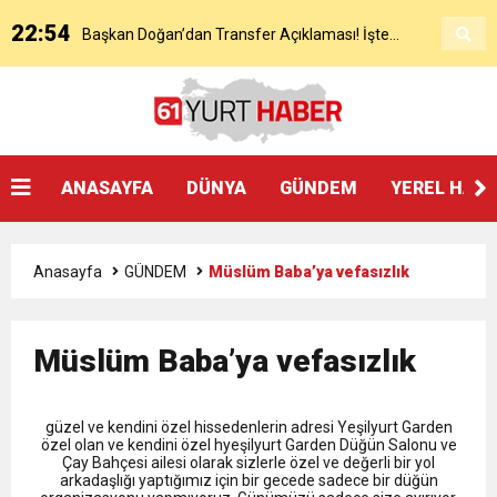
22:54
Başkan Doğan’dan Transfer Açıklaması! İşte
KAP’a Bildirdi
21:51
Mohamed Salah’ın Trabzon’da İlk Sözleri!
Detaylar..
18:40
Başkan Ertuğrul Doğan’dan Canlı Yayında Flaş
ANASAYFA
DÜNYA
GÜNDEM
YEREL HAB
16:21
Salah’ın Trabzon Programı Netleşti! Geliyor
Sözler
Anasayfa
GÜNDEM
Müslüm Baba’ya vefasızlık
0:59
Başkan Ertuğrul Doğan Canlı Yayında Transferi
Müslüm Baba’ya vefasızlık
0:11
Trabzonspor, Mohammed Salah’ı Resmen KAP’a
Açıkladı
güzel ve kendini özel hissedenlerin adresi Yeşilyurt Garden
20:05
Trabzonspor Muhammed Salah Transferini
Bildirdi
özel olan ve kendini özel hyeşilyurt Garden Düğün Salonu ve
Çay Bahçesi ailesi olarak sizlerle özel ve değerli bir yol
arkadaşlığı yaptığımız için bir gecede sadece bir düğün