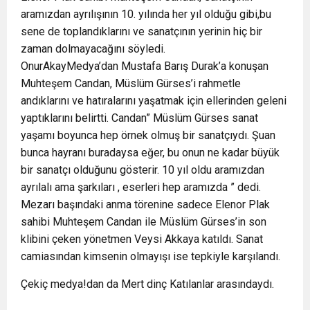
aramızdan ayrılışının 10. yılında her yıl olduğu gibi,bu
sene de toplandıklarını ve sanatçının yerinin hiç bir
zaman dolmayacağını söyledi.
OnurAkayMedya’dan Mustafa Barış Durak’a konuşan
Muhteşem Candan, Müslüm Gürses’i rahmetle
andıklarını ve hatıralarını yaşatmak için ellerinden geleni
yaptıklarını belirtti. Candan” Müslüm Gürses sanat
yaşamı boyunca hep örnek olmuş bir sanatçıydı. Şuan
bunca hayranı buradaysa eğer, bu onun ne kadar büyük
bir sanatçı olduğunu gösterir. 10 yıl oldu aramızdan
ayrılalı ama şarkıları , eserleri hep aramızda ” dedi.
Mezarı başındaki anma törenine sadece Elenor Plak
sahibi Muhteşem Candan ile Müslüm Gürses’in son
klibini çeken yönetmen Veysi Akkaya katıldı. Sanat
camiasından kimsenin olmayışı ise tepkiyle karşılandı.
Çekiç medya!dan da Mert dinç Katılanlar arasındaydı.