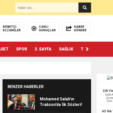
NÖBETÇİ
CANLI
HABER
ECZANELER
SONUÇLAR
GÖNDER
ASET
SPOR
3. SAYFA
SAĞLIK
TEKNOLOJİ
BENZER HABERLER
Çift Yö
1000 
Ücret
Mohamed Salah’ın
Tüm i
Trabzon’da İlk Sözleri!
A5 Tek Y