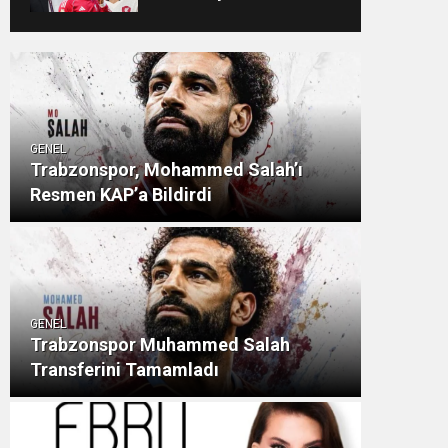
Açıkladı
GENEL
Trabzonspor, Mohammed Salah’ı
Resmen KAP’a Bildirdi
GENEL
Trabzonspor Muhammed Salah
Transferini Tamamladı