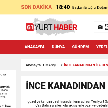
SON DAKİKA
18:40
Başkan Ertuğrul Doğan’
16:21
Salah’ın Trabzon Progra
F
G
0:59
Başkan Ertuğrul Doğan Can
ANASAYFA
DÜNYA
GÜNDEM
YEREL
0:11
Trabzonspor, Mohammed S
20:05
Anasayfa
MANŞET
İNCE KANADINDAN İLK CE
Trabzonspor Muhammed
9:50
MGD’DEN ANITKABİR’E A
İNCE KANADINDAN 
artvizit
–
1200₺
18:59
asarım
Trabzonspor Mitongo Tra
 kargo
güzel ve kendini özel hissedenlerin adresi Yeşilyurt 
Çay Bahçesi ailesi olarak sizlerle özel ve değerli
 El İlanı