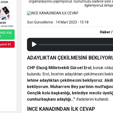
13:09
SÜRMENE’DE 21.ÇAMF
organizasyonu yapmıyoruz. Günümüzü sadece size ayı
–
2500₺
ilgileniyoruz.ıle
12:20
Faruk Koc Aslında Dava
Son Güncelleme :
14 Mart 2023 - 15:18
arım
 tasarımlar
21:51
Mohamed Salah’ın Trabz
Haber /
0553 416
0
yaret Et
ADAYLIKTAN ÇEKİLMESİNİ BEKLİYOR
CHP Elazığ Milletvekili Gürsel Erol
, konuk oldu
bulundu. Erol, İnce’nin adaylıktan çekilmesini bekl
lehine adaylıktan çekilmesini bekliyoruz. Akıl
bekliyorum. Muharrem Bey partinin mutfağından
Gençlik kolu başkanlığı, belediye meclis üyeliği
cumhurbaşkanı adaylığı…”
ifadelerini kullandı.
İNCE KANADINDAN İLK CEVAP