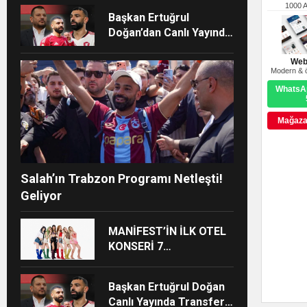
1000 
Başkan Ertuğrul
Doğan’dan Canlı Yayında
Flaş Sözler
Web
Modern & ö
WhatsAp
Mağazay
Salah’ın Trabzon Programı Netleşti!
Geliyor
MANİFEST’İN İLK OTEL
KONSERİ 7
AĞUSTOS’TA
ANTALYA’DA
Başkan Ertuğrul Doğan
Canlı Yayında Transferi