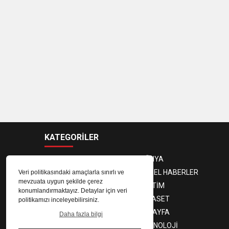
KATEGORİLER
ANASAYFA
DÜNYA
GÜNDEM
YEREL HABERLER
Veri politikasındaki amaçlarla sınırlı ve
mevzuata uygun şekilde çerez
EKONOMİ
EĞİTİM
konumlandırmaktayız. Detaylar için veri
MAGAZİN
SİYASET
politikamızı inceleyebilirsiniz.
SPOR
3. SAYFA
Daha fazla bilgi
SAĞLIK
TEKNOLOJİ