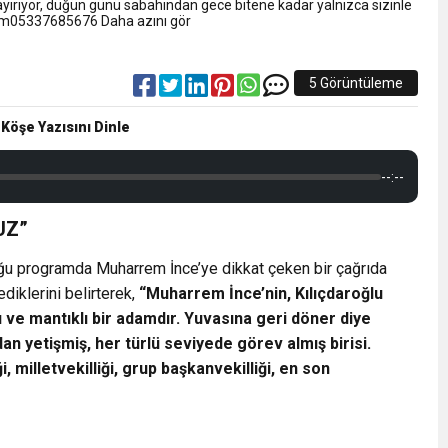
EST HEYECANI
rıyor, düğün günü sabahından gece bitene kadar yalnızca sizinle
tışim05337685676 Daha azını gör
cı Neden Gözaltında ;
5 Görüntüleme
on’da İlk Sözleri!
 Köşe Yazısını Dinle
--:--
UZ”
ğu programda Muharrem İnce’ye dikkat çeken bir çağrıda
ediklerini belirterek,
“Muharrem İnce’nin, Kılıçdaroğlu
lı ve mantıklı bir adamdır. Yuvasına geri döner diye
 yetişmiş, her türlü seviyede görev almış birisi.
, milletvekilliği, grup başkanvekilliği, en son