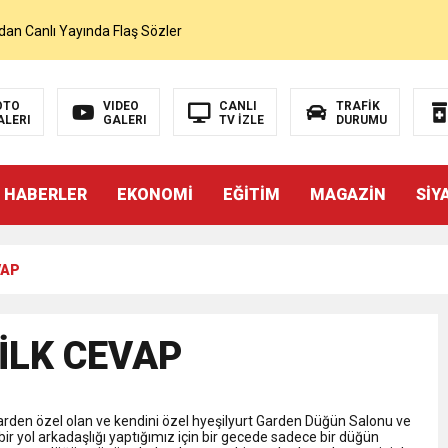
dan Canlı Yayında Flaş Sözler
mı Netleşti! Geliyor
OTO
VIDEO
CANLI
TRAFİK
ALERI
GALERI
TV İZLE
DURUMU
lı Yayında Transferi Açıkladı
 HABERLER
EKONOMİ
EĞİTİM
MAGAZİN
SİY
alah’ı Resmen KAP’a Bildirdi
VAP
 Salah Transferini Tamamladı
NLAMLI ZİYARET
İLK CEVAP
nsferini KAP’a Bildirdi
Garden özel olan ve kendini özel hyeşilyurt Garden Düğün Salonu ve
 bir yol arkadaşlığı yaptığımız için bir gecede sadece bir düğün