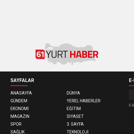
SAYFALAR
E
ANASAYFA
DÜNYA
GÜNDEM
YEREL HABERLER
E-B
EKONOMİ
EĞİTİM
MAGAZİN
SİYASET
SPOR
3. SAYFA
SAĞLIK
TEKNOLOJİ