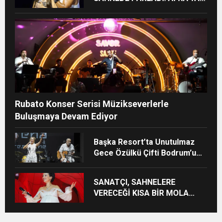
HARBİYE’DE BÜYÜK ALKIŞ
Rubato Konser Serisi Müzikseverlerle
Buluşmaya Devam Ediyor
Başka Resort’ta Unutulmaz
Gece Özülkü Çifti Bodrum’u
Büyüledi
SANATÇI, SAHNELERE
VERECEĞİ KISA BİR MOLA
ÖNCESİ 13 AĞUSTOS’TA SON
KEZ HARBİYE’DE OLACAK!