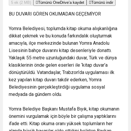
5 ek (2 MB)

Tümünü OneDrive’a kaydet

Tümünü indir
BU DUVARI GÖREN OKUMADAN GEÇEMİYOR
Yomra Belediyesi, toplumda kitap okuma alışkanlığına
dikkat çekmek ve bu konuda farkındalık oluşturmak
amacıyla, ilçe merkezinde bulunan Yomra Anadolu
Lisesinin bahçe duvarını kitap desenleriyle donattı.
Yaklaşık 55 metre uzunluğundaki duvar, Türk ve dünya
klasiklerinin önde gelen eserleri ile ‘kitap duvar’a
dönüştürüldü. Vatandaşlar, Trabzon’da uygulaması ilk
kez yapılan kitap duvarı takdir ederken, Yomra
Belediyesinin gerçekleştirdiği uygulama sosyal
medyada da gündem oldu.
Yomra Belediye Başkanı Mustafa Bıyık, kitap okumanın
önemini vurgulamak için böyle bir çalışma yaptıklarını
ifade etti. Kitap okuma oranı yüksek toplumların her
alanda büyük başarılar elde ettiğini belirten Başkan