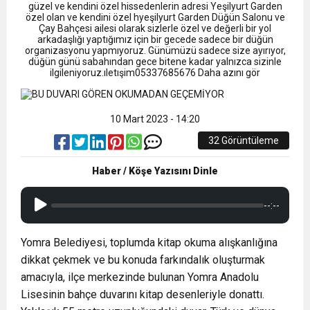
9:50
MGD’DEN ANITKABİR’E ANLAMLI ZİYARET
Tamamladı
güzel ve kendini özel hissedenlerin adresi Yeşilyurt Garden
özel olan ve kendini özel hyeşilyurt Garden Düğün Salonu ve
Çay Bahçesi ailesi olarak sizlerle özel ve değerli bir yol
arkadaşlığı yaptığımız için bir gecede sadece bir düğün
18:59
Trabzonspor Mitongo Transferini KAP’a Bildirdi
organizasyonu yapmıyoruz. Günümüzü sadece size ayırıyor,
düğün günü sabahından gece bitene kadar yalnızca sizinle
ilgileniyoruz.ıletışim05337685676 Daha azını gör
22:58
Trabzonspor, Salah Transferinin Maliyetini
10 Mart 2023 - 14:20
KAP’a Bildirdi
32 Görüntüleme
Haber / Köşe Yazısını Dinle
--:--
Yomra Belediyesi, toplumda kitap okuma alışkanlığına
dikkat çekmek ve bu konuda farkındalık oluşturmak
amacıyla, ilçe merkezinde bulunan Yomra Anadolu
Lisesinin bahçe duvarını kitap desenleriyle donattı.