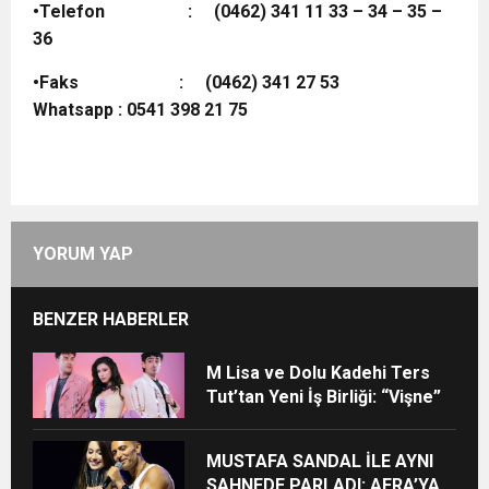
•Telefon : (0462) 341 11 33 – 34 – 35 –
36
•Faks : (0462) 341 27 53
Whatsapp : 0541 398 21 75
YORUM YAP
BENZER HABERLER
M Lisa ve Dolu Kadehi Ters
Tut’tan Yeni İş Birliği: “Vişne”
MUSTAFA SANDAL İLE AYNI
SAHNEDE PARLADI: AFRA’YA