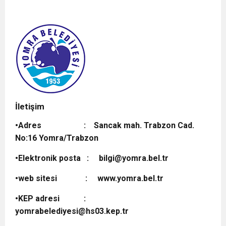
YOMRA BELEDİYESİ
İletişim
•Adres : Sancak mah. Trabzon Cad.
No:16 Yomra/Trabzon
•Elektronik posta : bilgi@yomra.bel.tr
•web sitesi : www.yomra.bel.tr
•KEP adresi :
yomrabelediyesi@hs03.kep.tr