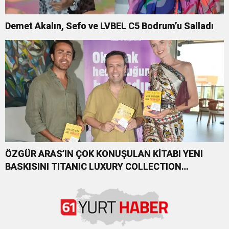
Demet Akalın, Sefo ve LVBEL C5 Bodrum’u Salladı
ÖZGÜR ARAS’IN ÇOK KONUŞULAN KİTABI YENI
BASKISINI TITANIC LUXURY COLLECTION
BODRUM’DA KUTLADI