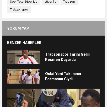
Spor Toto Süper Lig
süper lig
Trabzon
Trabzonspor
YORUM YAP
BENZER HABERLER
Trabzonspor Tarihi Geliri
Resmen Duyurdu
Oulai Yeni Takımının
Formasını Giydi