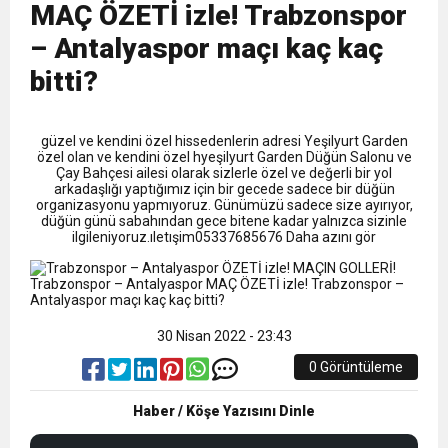
13:09
SÜRMENE’DE 21.ÇAMFEST HEYECANI
MAÇ ÖZETİ izle! Trabzonspor
– Antalyaspor maçı kaç kaç
12:20
Faruk Koc Aslında Davacı Neden Gözaltında ;
bitti?
21:51
Mohamed Salah’ın Trabzon’da İlk Sözleri!
güzel ve kendini özel hissedenlerin adresi Yeşilyurt Garden
özel olan ve kendini özel hyeşilyurt Garden Düğün Salonu ve
Çay Bahçesi ailesi olarak sizlerle özel ve değerli bir yol
arkadaşlığı yaptığımız için bir gecede sadece bir düğün
organizasyonu yapmıyoruz. Günümüzü sadece size ayırıyor,
düğün günü sabahından gece bitene kadar yalnızca sizinle
ilgileniyoruz.ıletışim05337685676 Daha azını gör
30 Nisan 2022 - 23:43
0 Görüntüleme
Haber / Köşe Yazısını Dinle