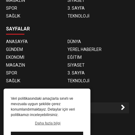
MAGAZİN
SİYASET
SPOR
3. SAYFA
SAĞLIK
TEKNOLOJİ
SAYFALAR
ANASAYFA
DÜNYA
GÜNDEM
YEREL HABERLER
EKONOMİ
EĞİTİM
MAGAZİN
SİYASET
SPOR
3. SAYFA
SAĞLIK
TEKNOLOJİ
E-BÜLTEN ABONELİĞİ
Veri politikasındaki amaçlarla sınırlı ve
mevzuata uygun şekilde çerez
konumlandırmaktayız. Detaylar için veri
politikamızı inceleyebilirsiniz.
E-Bülten aboneliği ile haberlere daha hızlı erişin.
Daha fazla bilgi