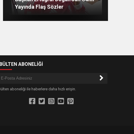
7 AĞUSTOS’TA ANTALYA’DA
İlk Sözleri!
Netleşti! Geliyor
Yayında Flaş Sözler
-BÜLTEN ABONELİĞİ
ülten aboneliği ile haberlere daha hızlı erişin.