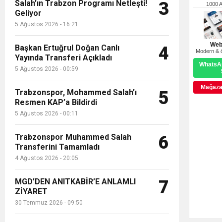
Salah’ın Trabzon Programı Netleşti!
3
1000 
Geliyor
5 Ağustos 2026 - 16:21
Web
Başkan Ertuğrul Doğan Canlı
4
Modern & ö
Yayında Transferi Açıkladı
WhatsAp
5 Ağustos 2026 - 00:59
Mağazay
Trabzonspor, Mohammed Salah’ı
5
Resmen KAP’a Bildirdi
5 Ağustos 2026 - 00:11
Trabzonspor Muhammed Salah
6
Transferini Tamamladı
4 Ağustos 2026 - 20:05
MGD’DEN ANITKABİR’E ANLAMLI
7
ZİYARET
30 Temmuz 2026 - 09:50