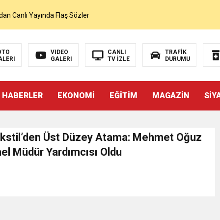
dan Canlı Yayında Flaş Sözler
mı Netleşti! Geliyor
OTO
VIDEO
CANLI
TRAFİK
ALERI
GALERI
TV İZLE
DURUMU
lı Yayında Transferi Açıkladı
 HABERLER
EKONOMİ
EĞİTİM
MAGAZİN
SİY
alah’ı Resmen KAP’a Bildirdi
 Salah Transferini Tamamladı
kstil’den Üst Düzey Atama: Mehmet Oğuz
el Müdür Yardımcısı Oldu
NLAMLI ZİYARET
nsferini KAP’a Bildirdi