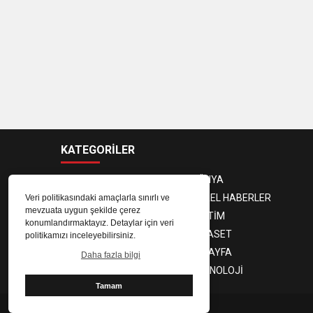
KATEGORİLER
ANASAYFA
DÜNYA
GÜNDEM
YEREL HABERLER
Veri politikasındaki amaçlarla sınırlı ve
mevzuata uygun şekilde çerez
EKONOMİ
EĞİTİM
konumlandırmaktayız. Detaylar için veri
MAGAZİN
SİYASET
politikamızı inceleyebilirsiniz.
SPOR
3. SAYFA
Daha fazla bilgi
SAĞLIK
TEKNOLOJİ
Tamam