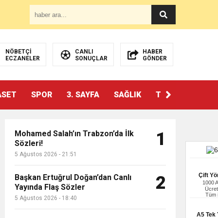
NÖBETÇİ
CANLI
HABER
ECZANELER
SONUÇLAR
GÖNDER
ASET
SPOR
3. SAYFA
SAĞLIK
TEKNOLOJİ
Mohamed Salah’ın Trabzon’da İlk
1
Sözleri!
5 Ağustos 2026 - 21:51
Çift Yö
Başkan Ertuğrul Doğan’dan Canlı
2
1000 
Yayında Flaş Sözler
Ücret
Tüm i
5 Ağustos 2026 - 18:40
A5 Tek Y