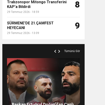
Trabzonspor Mitongo Transferini
8
KAP’a Bildirdi
29 Temmuz 2026 - 18:59
SÜRMENE’DE 21.ÇAMFEST
9
HEYECANI
29 Temmuz 2026 - 13:09
Tümünü Gör
MANİFEST’İN İLK OTEL KONSERİ
Mohamed Salah’ın Trabzon’da
Salah’ın Trabzon Programı
Başkan Ertuğrul Doğan’dan Canlı