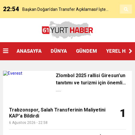
22:54
Başkan Doğan’dan Transfer Açıklaması! İşte
KAP’a Bildirdi
21:51
Mohamed Salah’ın Trabzon’da İlk Sözleri!
Detaylar..
18:40
Başkan Ertuğrul Doğan’dan Canlı Yayında Flaş
ANASAYFA
DÜNYA
GÜNDEM
YEREL HAB
16:21
Salah’ın Trabzon Programı Netleşti! Geliyor
Sözler
Zlombol 2025 rallisi Giresun’un
0:59
Başkan Ertuğrul Doğan Canlı Yayında Transferi
tanıtımı ve turizmi için önemli
katkı sunacak
......
0:11
Trabzonspor, Mohammed Salah’ı Resmen KAP’a
Açıkladı
Trabzonspor, Salah Transferinin Maliyetini
1
KAP’a Bildirdi
20:05
Trabzonspor Muhammed Salah Transferini
Bildirdi
6 Ağustos 2026 - 22:58