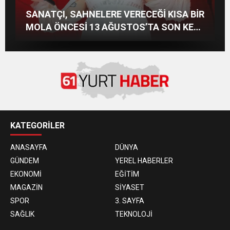
Demet Akalın, Sefo ve LVBEL C5 Bodrum’u
Başka Resort’ta Unutulmaz Gece Özülkü
SAHNELERİN ALBÜMSÜZ ASSOLİSTİ
SANATÇI, SAHNELERE VERECEĞİ KISA BİR
Salladı
Çifti Bodrum’u Büyüledi
GÖZDE DEMİRBİLEK, NR1 MAGAZİN’DE:
MOLA ÖNCESİ 13 AĞUSTOS’TA SON KEZ
“SON ASSOLİST OLARAK VAR
HARBİYE’DE OLACAK!
OLACAĞIM!”
KATEGORİLER
ANASAYFA
DÜNYA
GÜNDEM
YEREL HABERLER
EKONOMİ
EĞİTİM
MAGAZİN
SİYASET
SPOR
3. SAYFA
SAĞLIK
TEKNOLOJİ