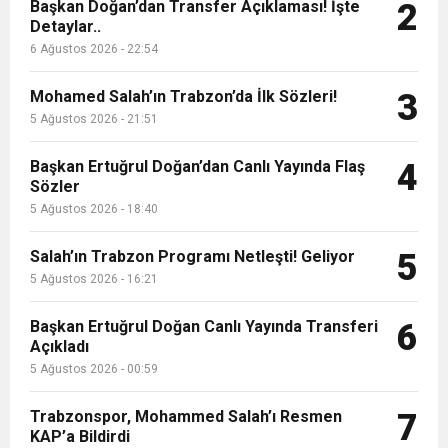
9:50
MGD’DEN ANITKABİR’E ANLAMLI ZİYARET
Başkan Doğan’dan Transfer Açıklaması! İşte
Tamamladı
2
Detaylar..
6 Ağustos 2026 - 22:54
18:59
Trabzonspor Mitongo Transferini KAP’a Bildirdi
Mohamed Salah’ın Trabzon’da İlk Sözleri!
3
22:58
5 Ağustos 2026 - 21:51
Trabzonspor, Salah Transferinin Maliyetini
Başkan Ertuğrul Doğan’dan Canlı Yayında Flaş
4
Sözler
KAP’a Bildirdi
5 Ağustos 2026 - 18:40
Salah’ın Trabzon Programı Netleşti! Geliyor
5
5 Ağustos 2026 - 16:21
Başkan Ertuğrul Doğan Canlı Yayında Transferi
6
Açıkladı
5 Ağustos 2026 - 00:59
Trabzonspor, Mohammed Salah’ı Resmen
7
KAP’a Bildirdi