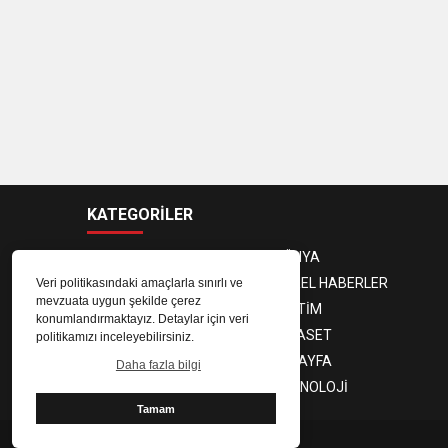
KATEGORİLER
ANASAYFA
DÜNYA
GÜNDEM
YEREL HABERLER
Veri politikasındaki amaçlarla sınırlı ve
mevzuata uygun şekilde çerez
EKONOMİ
EĞİTİM
konumlandırmaktayız. Detaylar için veri
MAGAZİN
SİYASET
politikamızı inceleyebilirsiniz.
SPOR
3. SAYFA
Daha fazla bilgi
SAĞLIK
TEKNOLOJİ
Tamam