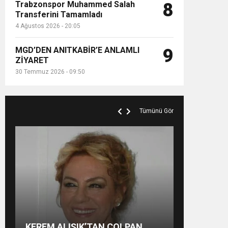
Trabzonspor Muhammed Salah
8
Transferini Tamamladı
4 Ağustos 2026 - 20:05
MGD’DEN ANITKABİR’E ANLAMLI
9
ZİYARET
30 Temmuz 2026 - 09:50
Tümünü Gör
Aslı Sipahi, Londra’da
İZMİRLİ GÜZEL MANKENİN
KULİSLERİ HAREKETLENDİ: YENİ
SVADBA ZİNCİRLERİ SAHİBİ
KEREM ALIŞIK’TAN ÇOLPAN