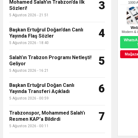
Mohamed Salah’ın Trabzon’da İlk
3
1000 
Sözleri!
5 Ağustos 2026 - 21:51
Web
Başkan Ertuğrul Doğan’dan Canlı
4
Modern & ö
Yayında Flaş Sözler
WhatsAp
5 Ağustos 2026 - 18:40
Mağazay
Salah’ın Trabzon Programı Netleşti!
5
Geliyor
5 Ağustos 2026 - 16:21
Başkan Ertuğrul Doğan Canlı
6
Yayında Transferi Açıkladı
5 Ağustos 2026 - 00:59
Trabzonspor, Mohammed Salah’ı
7
Resmen KAP’a Bildirdi
5 Ağustos 2026 - 00:11