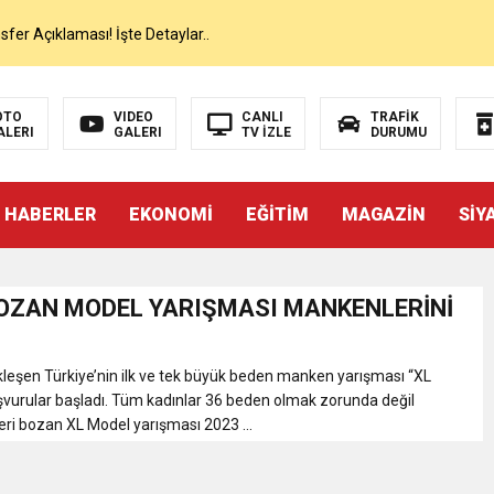
er Açıklaması! İşte Detaylar..
on’da İlk Sözleri!
OTO
VIDEO
CANLI
TRAFİK
ALERI
GALERI
TV İZLE
DURUMU
dan Canlı Yayında Flaş Sözler
 HABERLER
EKONOMİ
EĞİTİM
MAGAZİN
SİY
mı Netleşti! Geliyor
lı Yayında Transferi Açıkladı
OZAN MODEL YARIŞMASI MANKENLERİNİ
alah’ı Resmen KAP’a Bildirdi
ekleşen Türkiye’nin ilk ve tek büyük beden manken yarışması “XL
şvurular başladı. Tüm kadınlar 36 beden olmak zorunda değil
eri bozan XL Model yarışması 2023 ...
 Salah Transferini Tamamladı