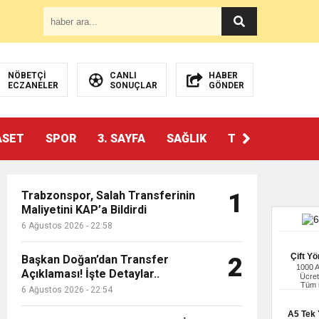
NÖBETÇİ
CANLI
HABER
ECZANELER
SONUÇLAR
GÖNDER
ASET
SPOR
3. SAYFA
SAĞLIK
TEKNOLOJİ
Trabzonspor, Salah Transferinin
1
Maliyetini KAP’a Bildirdi
6 Ağustos 2026 - 22:58
Çift Yö
Başkan Doğan’dan Transfer
2
1000 
Açıklaması! İşte Detaylar..
Ücret
Tüm i
6 Ağustos 2026 - 22:54
A5 Tek Y