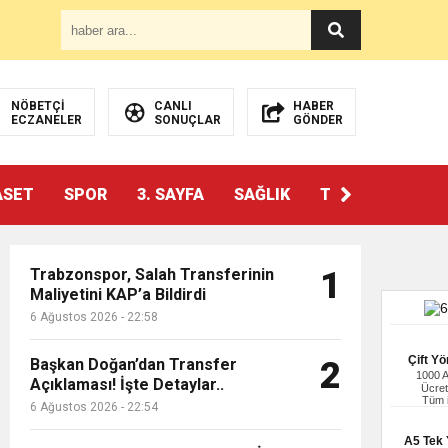
NÖBETÇİ
CANLI
HABER
ECZANELER
SONUÇLAR
GÖNDER
ASET
SPOR
3. SAYFA
SAĞLIK
TEKNOLOJİ
Trabzonspor, Salah Transferinin
1
Maliyetini KAP’a Bildirdi
6 Ağustos 2026 - 22:58
Çift Yö
Başkan Doğan’dan Transfer
2
1000 
Açıklaması! İşte Detaylar..
Ücret
Tüm i
6 Ağustos 2026 - 22:54
A5 Tek Y