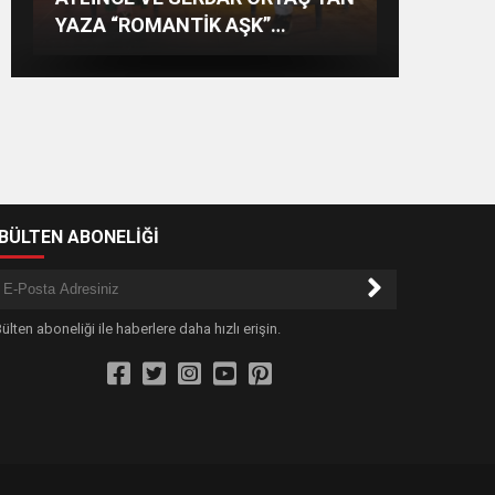
REKOR VARDI! 195 BİN KİŞİ
Tut’tan Yeni İş Birliği: “Vişne”
SAHNEDE PARLADI: AFRA’YA
YAZA “ROMANTİK AŞK”
HARBİYE’DE BÜYÜK ALKIŞ
BOMBASI!
-BÜLTEN ABONELİĞİ
ülten aboneliği ile haberlere daha hızlı erişin.