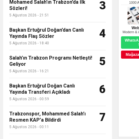
Mohamed Salah’ın Trabzon’da İlk
3
1000 
Sözleri!
5 Ağustos 2026 - 21:51
Web
Başkan Ertuğrul Doğan’dan Canlı
4
Modern & ö
Yayında Flaş Sözler
WhatsAp
5 Ağustos 2026 - 18:40
Mağazay
Salah’ın Trabzon Programı Netleşti!
5
Geliyor
5 Ağustos 2026 - 16:21
Başkan Ertuğrul Doğan Canlı
6
Yayında Transferi Açıkladı
5 Ağustos 2026 - 00:59
Trabzonspor, Mohammed Salah’ı
7
Resmen KAP’a Bildirdi
5 Ağustos 2026 - 00:11