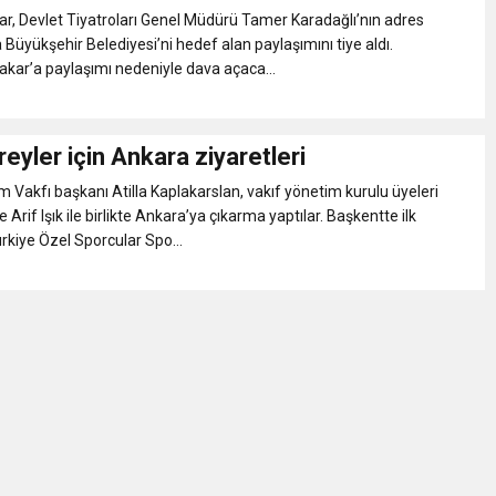
NLAMLI ZİYARET
, Devlet Tiyatroları Genel Müdürü Tamer Karadağlı’nın adres
 Büyükşehir Belediyesi’ni hedef alan paylaşımını tiye aldı.
akar’a paylaşımı nedeniyle dava açaca...
nsferini KAP’a Bildirdi
ferinin Maliyetini KAP’a Bildirdi
ireyler için Ankara ziyaretleri
 Vakfı başkanı Atilla Kaplakarslan, vakıf yönetim kurulu üyeleri
 Arif Işık ile birlikte Ankara’ya çıkarma yaptılar. Başkentte ilk
ürkiye Özel Sporcular Spo...