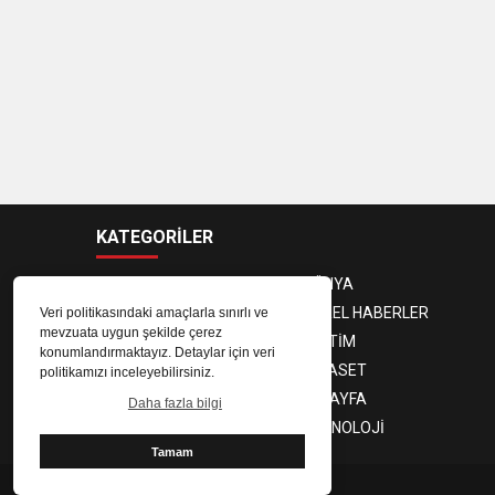
KATEGORİLER
ANASAYFA
DÜNYA
GÜNDEM
YEREL HABERLER
Veri politikasındaki amaçlarla sınırlı ve
mevzuata uygun şekilde çerez
EKONOMİ
EĞİTİM
konumlandırmaktayız. Detaylar için veri
MAGAZİN
SİYASET
politikamızı inceleyebilirsiniz.
SPOR
3. SAYFA
Daha fazla bilgi
SAĞLIK
TEKNOLOJİ
Tamam