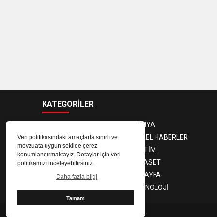
KATEGORİLER
ANASAYFA
DÜNYA
GÜNDEM
YEREL HABERLER
Veri politikasındaki amaçlarla sınırlı ve
mevzuata uygun şekilde çerez
EKONOMİ
EĞİTİM
konumlandırmaktayız. Detaylar için veri
MAGAZİN
SİYASET
politikamızı inceleyebilirsiniz.
SPOR
3. SAYFA
Daha fazla bilgi
SAĞLIK
TEKNOLOJİ
Tamam