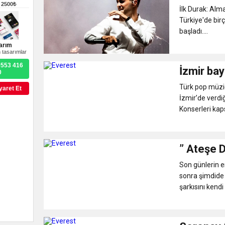
9:50
MGD’DEN ANITKABİR’E A
–
2500₺
İlk Durak: Al
Türkiye'de bir
18:59
başladı....
Trabzonspor Mitongo Tra
arım
 tasarımlar
22:58
Trabzonspor, Salah Trans
0553 416
İzmir ba
0
Türk pop müziğ
yaret Et
İzmir’de verdi
Konserleri kap
” Ateşe 
Son günlerin e
sonra şimdide 
şarkısını kendi