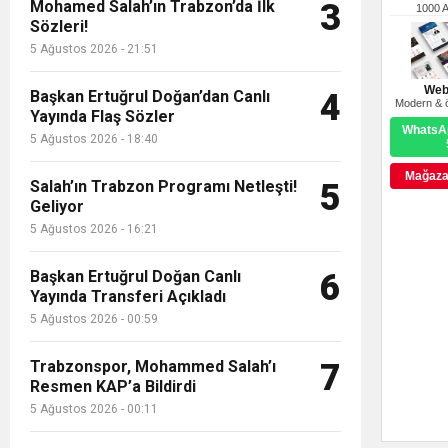
Mohamed Salah’ın Trabzon’da İlk
3
1000 
Sözleri!
5 Ağustos 2026 - 21:51
Web
Başkan Ertuğrul Doğan’dan Canlı
4
Modern & ö
Yayında Flaş Sözler
WhatsAp
5 Ağustos 2026 - 18:40
Mağazay
Salah’ın Trabzon Programı Netleşti!
5
Geliyor
5 Ağustos 2026 - 16:21
Başkan Ertuğrul Doğan Canlı
6
Yayında Transferi Açıkladı
5 Ağustos 2026 - 00:59
Trabzonspor, Mohammed Salah’ı
7
Resmen KAP’a Bildirdi
5 Ağustos 2026 - 00:11