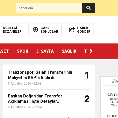
NÖBETÇİ
CANLI
HABER
ECZANELER
SONUÇLAR
GÖNDER
ASET
SPOR
3. SAYFA
SAĞLIK
TEKNOLOJİ
Trabzonspor, Salah Transferinin
1
Maliyetini KAP’a Bildirdi
6 Ağustos 2026 - 22:58
Çift Yö
Başkan Doğan’dan Transfer
2
1000 
Açıklaması! İşte Detaylar..
Ücret
Tüm i
6 Ağustos 2026 - 22:54
A5 Tek Y