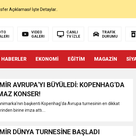
er Açıklaması! İşte Detaylar..
on’da İlk Sözleri!
OTO
VIDEO
CANLI
TRAFİK
ALERI
GALERI
TV İZLE
DURUMU
dan Canlı Yayında Flaş Sözler
 HABERLER
EKONOMİ
EĞİTİM
MAGAZİN
SİY
mı Netleşti! Geliyor
lı Yayında Transferi Açıkladı
MİR AVRUPA’YI BÜYÜLEDİ: KOPENHAG’DA
MAZ KONSER!
alah’ı Resmen KAP’a Bildirdi
animarka'nın başkenti Kopenhag'da Avrupa turnesinin en dikkat
rinden birine imza attı....
 Salah Transferini Tamamladı
MİR DÜNYA TURNESİNE BAŞLADI