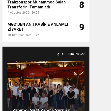
Trabzonspor Muhammed Salah
8
Transferini Tamamladı
4 Ağustos 2026 - 20:05
MGD’DEN ANITKABİR’E ANLAMLI
9
ZİYARET
30 Temmuz 2026 - 09:50
Tümünü Gör
Ercan Arda’dan yeni tekli… ‘Bu
“Doktorlar 20 Yaşını Göremez
Demişti”… Ispartalı Çağlar
Özyiğit’in Derya Bedavacı
HARBİYE’DE ATA DEMİRER
Yapımcı Suat Yanç’a Sürpriz