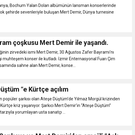
NLAMLI ZİYARET
manya, Bochum Yalan Dolan albümünün lansman konserlerinde
çok şehirde sevenleriyle buluşan Mert Demir, Dünya turnesine
nsferini KAP’a Bildirdi
ferinin Maliyetini KAP’a Bildirdi
yram çoşkusu Mert Demir ile yaşandı.
inin zirvedeki ismi Mert Demir, 30 Ağustos Zafer Bayramı’nı
ği muhteşem konser ile kutladı. İzmir Enternasyonal Fuarı Çim
samında sahne alan Mert Demir, konse...
Düştüm “e Kürtçe açılım
n popüler şarkısı olan Ateşe Düştüm’de Yılmaz Morgül krizinden
Kürtçe kriz yaşanıyor. Şarkıcı Mert Demir’in “Ateşe Düştüm”
 tarzıyla yorumlayan usta sanatçı ...