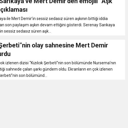
Sarıkaya ve Mert Demir’den emojili “Aşk
çıklaması
ya ile Mert Demir’in sessiz sedasız süren aşkının bittiği iddia
ılan son paylaşım aşkın devam ettiğini gösterdi. Serenay Sarıkaya
in sessiz sedasız süren aşk...
 Şerbeti”nin olay sahnesine Mert Demir
urdu
çok izlenen dizisi “Kızılcık Şerbeti”nin son bölümünde Nursema’nın
tiği sahnede çalan şarkı gündem oldu. Ekranların en çok izlenen
k Şerbeti”nin son bölümünd...