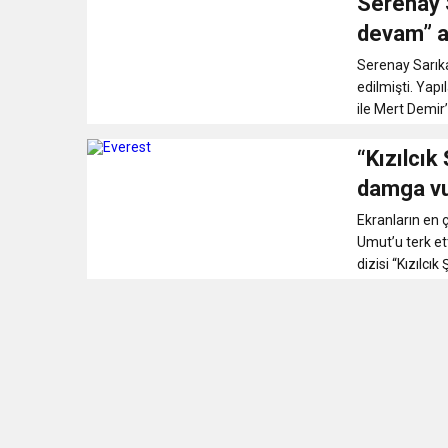
Serenay 
devam” a
Serenay Sarıka
edilmişti. Yap
ile Mert Demir’
“Kızılcık
damga v
Ekranların en 
Umut’u terk et
dizisi “Kızılcı