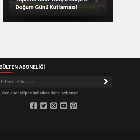
sevda bitmez’
GAZİNOSU VE BİNLERCE
Doğum Günü Kutlaması!
KAHKAHA
Buluşması Duygulandırdı
-BÜLTEN ABONELİĞİ
ülten aboneliği ile haberlere daha hızlı erişin.