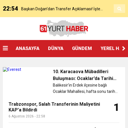
22:54
Başkan Doğan’dan Transfer Açıklaması! İşte
KAP’a Bildirdi
21:51
Mohamed Salah’ın Trabzon’da İlk Sözleri!
Detaylar..
18:40
Başkan Ertuğrul Doğan’dan Canlı Yayında Flaş
ANASAYFA
DÜNYA
GÜNDEM
YEREL HAB
16:21
Salah’ın Trabzon Programı Netleşti! Geliyor
Sözler
10. Karacaova Mübadilleri
0:59
Başkan Ertuğrul Doğan Canlı Yayında Transferi
Buluşması: Ocaklar’da Tarihi
Katılım
Balıkesir’in Erdek ilçesine bağlı
Ocaklar Mahallesi, hafta sonu tarihi
0:11
Trabzonspor, Mohammed Salah’ı Resmen KAP’a
Açıkladı
bir güne sahne oldu....
Trabzonspor, Salah Transferinin Maliyetini
1
KAP’a Bildirdi
20:05
Trabzonspor Muhammed Salah Transferini
Bildirdi
6 Ağustos 2026 - 22:58