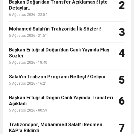
9:50
MGD’DEN ANITKABİR’E ANLAMLI ZİYARET
Başkan Doğan’dan Transfer Açıklaması! İşte
Tamamladı
2
Detaylar..
6 Ağustos 2026 - 22:54
18:59
Trabzonspor Mitongo Transferini KAP’a Bildirdi
Mohamed Salah’ın Trabzon’da İlk Sözleri!
3
22:58
5 Ağustos 2026 - 21:51
Trabzonspor, Salah Transferinin Maliyetini
Başkan Ertuğrul Doğan’dan Canlı Yayında Flaş
4
Sözler
KAP’a Bildirdi
5 Ağustos 2026 - 18:40
Salah’ın Trabzon Programı Netleşti! Geliyor
5
5 Ağustos 2026 - 16:21
Başkan Ertuğrul Doğan Canlı Yayında Transferi
6
Açıkladı
5 Ağustos 2026 - 00:59
Trabzonspor, Mohammed Salah’ı Resmen
7
KAP’a Bildirdi