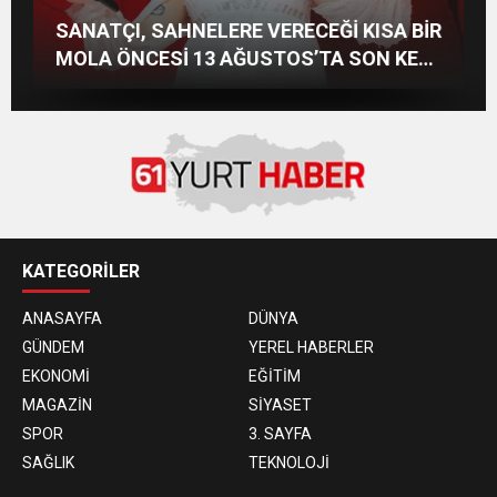
Demet Akalın, Sefo ve LVBEL C5 Bodrum’u
Başka Resort’ta Unutulmaz Gece Özülkü
SAHNELERİN ALBÜMSÜZ ASSOLİSTİ
SANATÇI, SAHNELERE VERECEĞİ KISA BİR
Salladı
Çifti Bodrum’u Büyüledi
GÖZDE DEMİRBİLEK, NR1 MAGAZİN’DE:
MOLA ÖNCESİ 13 AĞUSTOS’TA SON KEZ
“SON ASSOLİST OLARAK VAR
HARBİYE’DE OLACAK!
OLACAĞIM!”
KATEGORİLER
ANASAYFA
DÜNYA
GÜNDEM
YEREL HABERLER
EKONOMİ
EĞİTİM
MAGAZİN
SİYASET
SPOR
3. SAYFA
SAĞLIK
TEKNOLOJİ