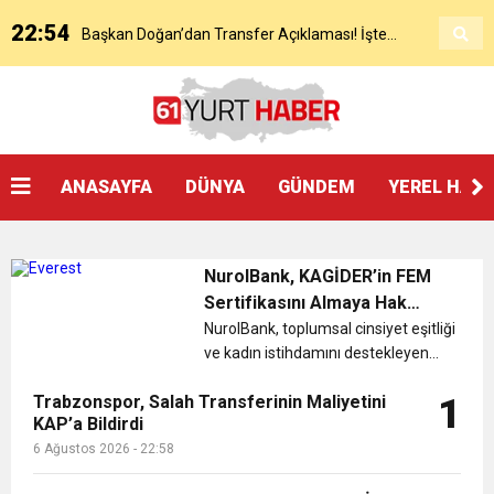
22:54
Başkan Doğan’dan Transfer Açıklaması! İşte
KAP’a Bildirdi
21:51
Mohamed Salah’ın Trabzon’da İlk Sözleri!
Detaylar..
18:40
Başkan Ertuğrul Doğan’dan Canlı Yayında Flaş
ANASAYFA
DÜNYA
GÜNDEM
YEREL HAB
16:21
Salah’ın Trabzon Programı Netleşti! Geliyor
Sözler
NurolBank, KAGİDER’in FEM
0:59
Başkan Ertuğrul Doğan Canlı Yayında Transferi
Sertifikasını Almaya Hak
Kazandı
NurolBank, toplumsal cinsiyet eşitliği
ve kadın istihdamını destekleyen
0:11
Trabzonspor, Mohammed Salah’ı Resmen KAP’a
Açıkladı
insan kaynakları uygulamalarıyla,
Trabzonspor, Salah Transferinin Maliyetini
1
Türkiye Kadın Girişimciler Derneği
KAP’a Bildirdi
20:05
(KAGİDER) tarafından verilen FEM
Trabzonspor Muhammed Salah Transferini
Bildirdi
6 Ağustos 2026 - 22:58
(Fırsat Eşitliği Modeli) S...