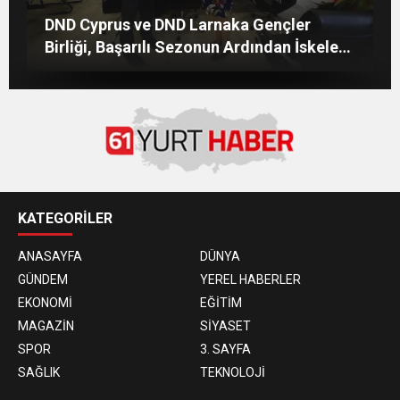
KEREM ALIŞIK’TAN ÇOLPAN İLHAN’A
Erol Bulut Ailesiyle Başka Resort’ta
İZMİRLİ GÜZEL MANKENİN KULİSLERİ
DND Cyprus ve DND Larnaka Gençler
DUYGU YÜKLÜ ŞİİR: “Bir Attila İlhan
Unutulmaz Bir Tatil Yaşadı
HAREKETLENDİ: YENİ PROJELER YOLDA!
şiirinden çıkmıştı sanki”
Birliği, Başarılı Sezonun Ardından İskele
Belediyesi’nde Bir Araya Geldi
KATEGORİLER
ANASAYFA
DÜNYA
GÜNDEM
YEREL HABERLER
EKONOMİ
EĞİTİM
MAGAZİN
SİYASET
SPOR
3. SAYFA
SAĞLIK
TEKNOLOJİ