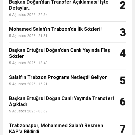
9:50
MGD’DEN ANITKABİR’E ANLAMLI ZİYARET
Başkan Doğan’dan Transfer Açıklaması! İşte
Tamamladı
2
Detaylar..
6 Ağustos 2026 - 22:54
18:59
Trabzonspor Mitongo Transferini KAP’a Bildirdi
Mohamed Salah’ın Trabzon’da İlk Sözleri!
3
22:58
5 Ağustos 2026 - 21:51
Trabzonspor, Salah Transferinin Maliyetini
Başkan Ertuğrul Doğan’dan Canlı Yayında Flaş
4
Sözler
KAP’a Bildirdi
5 Ağustos 2026 - 18:40
Salah’ın Trabzon Programı Netleşti! Geliyor
5
5 Ağustos 2026 - 16:21
Başkan Ertuğrul Doğan Canlı Yayında Transferi
6
Açıkladı
5 Ağustos 2026 - 00:59
Trabzonspor, Mohammed Salah’ı Resmen
7
KAP’a Bildirdi