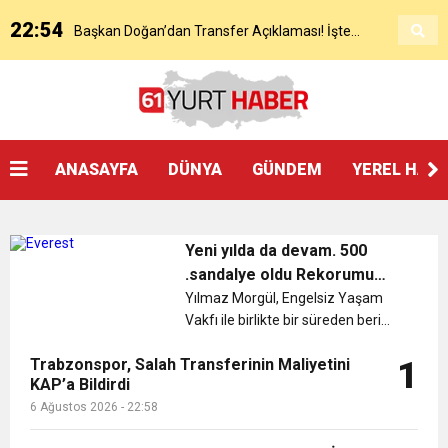
22:54
Başkan Doğan’dan Transfer Açıklaması! İşte
KAP’a Bildirdi
21:51
Mohamed Salah’ın Trabzon’da İlk Sözleri!
Detaylar..
18:40
Başkan Ertuğrul Doğan’dan Canlı Yayında Flaş
ANASAYFA
DÜNYA
GÜNDEM
YEREL HAB
16:21
Salah’ın Trabzon Programı Netleşti! Geliyor
Sözler
Yeni yılda da devam. 500
0:59
Başkan Ertuğrul Doğan Canlı Yayında Transferi
.sandalye oldu Rekorumu
kıramazlar
Yılmaz Morgül, Engelsiz Yaşam
Vakfı ile birlikte bir süreden beri
0:11
Trabzonspor, Mohammed Salah’ı Resmen KAP’a
Açıkladı
devam eden engelli bireylere yönelik
Trabzonspor, Salah Transferinin Maliyetini
1
tekerlekli sandalye bağışında 500
KAP’a Bildirdi
20:05
rakamına ulaştığını açıkladı. Yeni
Trabzonspor Muhammed Salah Transferini
Bildirdi
6 Ağustos 2026 - 22:58
yılın ilk günlerinde de teke...