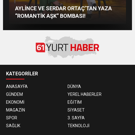
KAYSERİ’DE İZDİHAM DEĞİL, REKOR
M Lisa ve Dolu Kadehi Ters Tut’tan Yeni İş
MUSTAFA SANDAL İLE AYNI SAHNEDE
AYLİNCE VE SERDAR ORTAÇ’TAN YAZA
VARDI! 195 BİN KİŞİ
Birliği: “Vişne”
PARLADI: AFRA’YA HARBİYE’DE BÜYÜK
“ROMANTİK AŞK” BOMBASI!
ALKIŞ
KATEGORİLER
ANASAYFA
DÜNYA
GÜNDEM
YEREL HABERLER
EKONOMİ
EĞİTİM
MAGAZİN
SİYASET
SPOR
3. SAYFA
SAĞLIK
TEKNOLOJİ