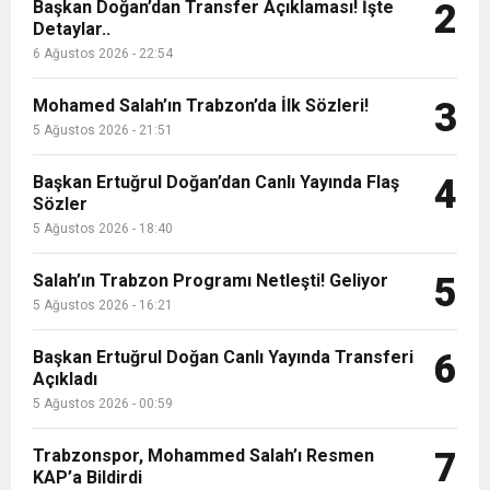
9:50
MGD’DEN ANITKABİR’E ANLAMLI ZİYARET
Başkan Doğan’dan Transfer Açıklaması! İşte
Tamamladı
2
Detaylar..
6 Ağustos 2026 - 22:54
18:59
Trabzonspor Mitongo Transferini KAP’a Bildirdi
Mohamed Salah’ın Trabzon’da İlk Sözleri!
3
22:58
5 Ağustos 2026 - 21:51
Trabzonspor, Salah Transferinin Maliyetini
Başkan Ertuğrul Doğan’dan Canlı Yayında Flaş
4
Sözler
KAP’a Bildirdi
5 Ağustos 2026 - 18:40
Salah’ın Trabzon Programı Netleşti! Geliyor
5
5 Ağustos 2026 - 16:21
Başkan Ertuğrul Doğan Canlı Yayında Transferi
6
Açıkladı
5 Ağustos 2026 - 00:59
Trabzonspor, Mohammed Salah’ı Resmen
7
KAP’a Bildirdi