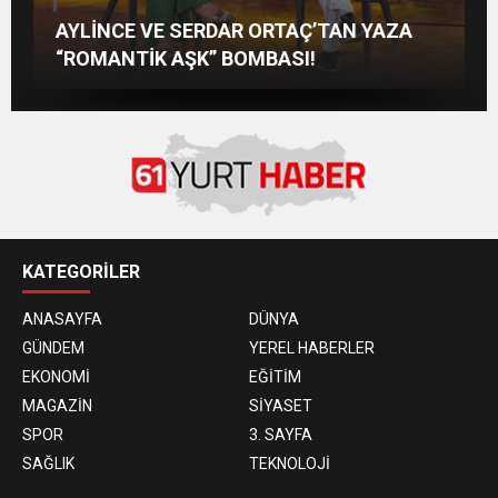
KAYSERİ’DE İZDİHAM DEĞİL, REKOR
M Lisa ve Dolu Kadehi Ters Tut’tan Yeni İş
MUSTAFA SANDAL İLE AYNI SAHNEDE
AYLİNCE VE SERDAR ORTAÇ’TAN YAZA
VARDI! 195 BİN KİŞİ
Birliği: “Vişne”
PARLADI: AFRA’YA HARBİYE’DE BÜYÜK
“ROMANTİK AŞK” BOMBASI!
ALKIŞ
KATEGORİLER
ANASAYFA
DÜNYA
GÜNDEM
YEREL HABERLER
EKONOMİ
EĞİTİM
MAGAZİN
SİYASET
SPOR
3. SAYFA
SAĞLIK
TEKNOLOJİ