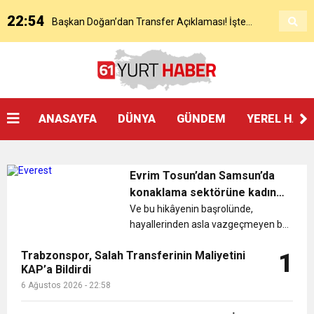
22:54
Başkan Doğan’dan Transfer Açıklaması! İşte
KAP’a Bildirdi
21:51
Mohamed Salah’ın Trabzon’da İlk Sözleri!
Detaylar..
18:40
Başkan Ertuğrul Doğan’dan Canlı Yayında Flaş
ANASAYFA
DÜNYA
GÜNDEM
YEREL HAB
16:21
Salah’ın Trabzon Programı Netleşti! Geliyor
Sözler
Evrim Tosun’dan Samsun’da
0:59
Başkan Ertuğrul Doğan Canlı Yayında Transferi
konaklama sektörüne kadın
eliyle gelen bir dokunuş: Roden
Ve bu hikâyenin başrolünde,
hayallerinden asla vazgeçmeyen bir
Apart Cafe
0:11
Trabzonspor, Mohammed Salah’ı Resmen KAP’a
Açıkladı
kadın var: Evrim Tosun......
Trabzonspor, Salah Transferinin Maliyetini
1
KAP’a Bildirdi
20:05
Trabzonspor Muhammed Salah Transferini
Bildirdi
6 Ağustos 2026 - 22:58