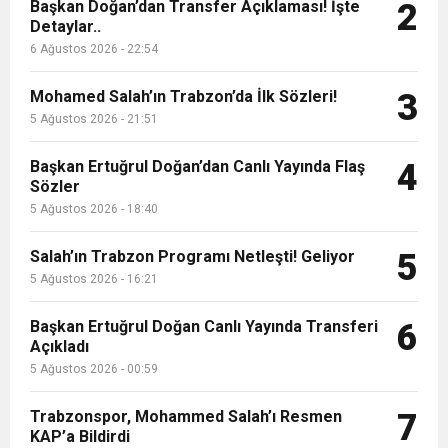
9:50
MGD’DEN ANITKABİR’E ANLAMLI ZİYARET
Başkan Doğan’dan Transfer Açıklaması! İşte
Tamamladı
2
Detaylar..
6 Ağustos 2026 - 22:54
18:59
Trabzonspor Mitongo Transferini KAP’a Bildirdi
Mohamed Salah’ın Trabzon’da İlk Sözleri!
3
22:58
5 Ağustos 2026 - 21:51
Trabzonspor, Salah Transferinin Maliyetini
Başkan Ertuğrul Doğan’dan Canlı Yayında Flaş
4
Sözler
KAP’a Bildirdi
5 Ağustos 2026 - 18:40
Salah’ın Trabzon Programı Netleşti! Geliyor
5
5 Ağustos 2026 - 16:21
Başkan Ertuğrul Doğan Canlı Yayında Transferi
6
Açıkladı
5 Ağustos 2026 - 00:59
Trabzonspor, Mohammed Salah’ı Resmen
7
KAP’a Bildirdi