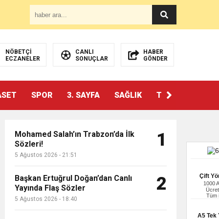
NÖBETÇİ
CANLI
HABER
ECZANELER
SONUÇLAR
GÖNDER
ASET
SPOR
3. SAYFA
SAĞLIK
TEKNOLOJİ
Mohamed Salah’ın Trabzon’da İlk
1
Sözleri!
5 Ağustos 2026 - 21:51
Çift Yö
Başkan Ertuğrul Doğan’dan Canlı
2
1000 
Yayında Flaş Sözler
Ücret
Tüm i
5 Ağustos 2026 - 18:40
A5 Tek Y