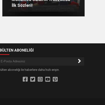
Netleşti! Geliyor
Barış Ödülü” Verildi
Yayında Flaş Sözler
İlk Sözleri!
-BÜLTEN ABONELİĞİ
ülten aboneliği ile haberlere daha hızlı erişin.