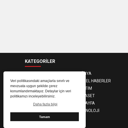
KATEGORİLER
ANASAYFA
DÜNYA
GÜNDEM
YEREL HABERLER
Veri politikasındaki amaçlarla sınırlı ve
mevzuata uygun şekilde çerez
EKONOMİ
EĞİTİM
konumlandırmaktayız. Detaylar için veri
MAGAZİN
SİYASET
politikamızı inceleyebilirsiniz.
SPOR
3. SAYFA
Daha fazla bilgi
SAĞLIK
TEKNOLOJİ
Tamam