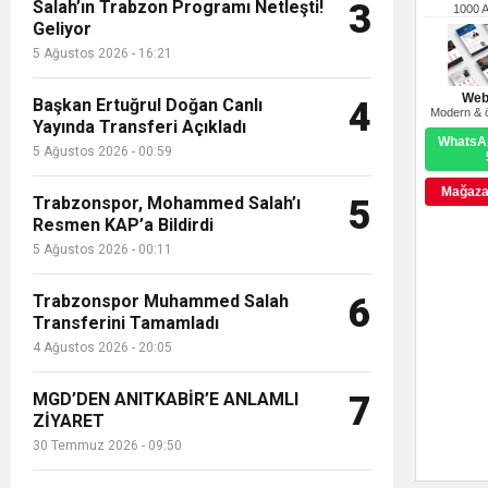
Salah’ın Trabzon Programı Netleşti!
3
1000 
Geliyor
5 Ağustos 2026 - 16:21
Web
Başkan Ertuğrul Doğan Canlı
4
Modern & ö
Yayında Transferi Açıkladı
WhatsAp
5 Ağustos 2026 - 00:59
Mağazay
Trabzonspor, Mohammed Salah’ı
5
Resmen KAP’a Bildirdi
5 Ağustos 2026 - 00:11
Trabzonspor Muhammed Salah
6
Transferini Tamamladı
4 Ağustos 2026 - 20:05
MGD’DEN ANITKABİR’E ANLAMLI
7
ZİYARET
30 Temmuz 2026 - 09:50