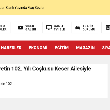
dan Canlı Yayında Flaş Sözler
mı Netleşti! Geliyor
OTO
VIDEO
CANLI
TRAFİK
ALERI
GALERI
TV İZLE
DURUMU
lı Yayında Transferi Açıkladı
 HABERLER
EKONOMİ
EĞİTİM
MAGAZİN
SİY
alah’ı Resmen KAP’a Bildirdi
 Salah Transferini Tamamladı
tin 102. Yılı Coşkusu Keser Ailesiyle
NLAMLI ZİYARET
in 102....
nsferini KAP’a Bildirdi