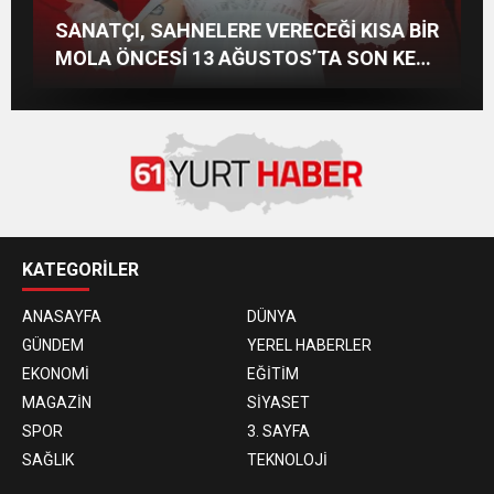
Demet Akalın, Sefo ve LVBEL C5 Bodrum’u
Başka Resort’ta Unutulmaz Gece Özülkü
SAHNELERİN ALBÜMSÜZ ASSOLİSTİ
SANATÇI, SAHNELERE VERECEĞİ KISA BİR
Salladı
Çifti Bodrum’u Büyüledi
GÖZDE DEMİRBİLEK, NR1 MAGAZİN’DE:
MOLA ÖNCESİ 13 AĞUSTOS’TA SON KEZ
“SON ASSOLİST OLARAK VAR
HARBİYE’DE OLACAK!
OLACAĞIM!”
KATEGORİLER
ANASAYFA
DÜNYA
GÜNDEM
YEREL HABERLER
EKONOMİ
EĞİTİM
MAGAZİN
SİYASET
SPOR
3. SAYFA
SAĞLIK
TEKNOLOJİ