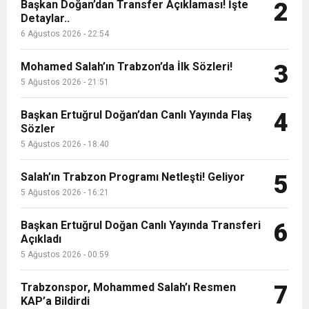
9:50
MGD’DEN ANITKABİR’E ANLAMLI ZİYARET
Başkan Doğan’dan Transfer Açıklaması! İşte
Tamamladı
2
Detaylar..
6 Ağustos 2026 - 22:54
18:59
Trabzonspor Mitongo Transferini KAP’a Bildirdi
Mohamed Salah’ın Trabzon’da İlk Sözleri!
3
22:58
5 Ağustos 2026 - 21:51
Trabzonspor, Salah Transferinin Maliyetini
Başkan Ertuğrul Doğan’dan Canlı Yayında Flaş
4
Sözler
KAP’a Bildirdi
5 Ağustos 2026 - 18:40
Salah’ın Trabzon Programı Netleşti! Geliyor
5
5 Ağustos 2026 - 16:21
Başkan Ertuğrul Doğan Canlı Yayında Transferi
6
Açıkladı
5 Ağustos 2026 - 00:59
Trabzonspor, Mohammed Salah’ı Resmen
7
KAP’a Bildirdi