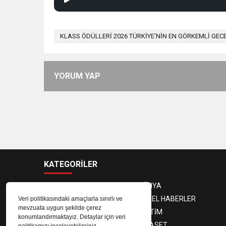
KLASS ÖDÜLLERİ 2026 TÜRKİYE’NİN EN GÖRKEMLİ GECE
YORUM YAP
KATEGORİLER
ANASAYFA
DÜNYA
GÜNDEM
YEREL HABERLER
Veri politikasındaki amaçlarla sınırlı ve
mevzuata uygun şekilde çerez
EKONOMİ
EĞİTİM
konumlandırmaktayız. Detaylar için veri
MAGAZİN
SİYASET
politikamızı inceleyebilirsiniz.