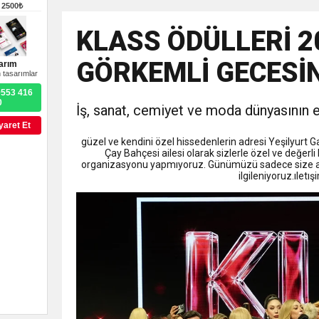
9:50
MGD’DEN ANITKABİR’E A
–
2500₺
KLASS ÖDÜLLERİ 2
18:59
Trabzonspor Mitongo Tra
GÖRKEMLİ GECESİN
arım
 tasarımlar
22:58
Trabzonspor, Salah Trans
0553 416
0
İş, sanat, cemiyet ve moda dünyasının en 
yaret Et
güzel ve kendini özel hissedenlerin adresi Yeşilyurt 
Çay Bahçesi ailesi olarak sizlerle özel ve değerli
organizasyonu yapmıyoruz. Günümüzü sadece size ayı
ilgileniyoruz.ıle