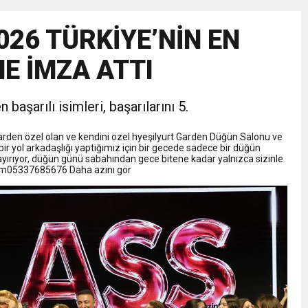
NLAMLI ZİYARET
026 TÜRKİYE’NİN EN
nsferini KAP’a Bildirdi
E İMZA ATTI
ferinin Maliyetini KAP’a Bildirdi
başarılı isimleri, başarılarını 5.
Garden özel olan ve kendini özel hyeşilyurt Garden Düğün Salonu ve
 bir yol arkadaşlığı yaptığımız için bir gecede sadece bir düğün
rıyor, düğün günü sabahından gece bitene kadar yalnızca sizinle
tışim05337685676 Daha azını gör