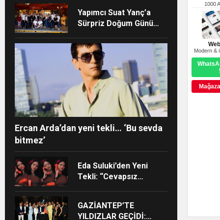
AÇTI!
1000 
Yapımcı Suat Yanç’a
Sürpriz Doğum Günü
Kutlaması!
Web
Modern & ö
WhatsAp
Mağazay
Ercan Arda’dan yeni tekli… ‘Bu sevda
bitmez’
Eda Suluki’den Yeni
Tekli: “Cevapsız
Sorular”
GAZİANTEP’TE
YILDIZLAR GEÇİDİ: