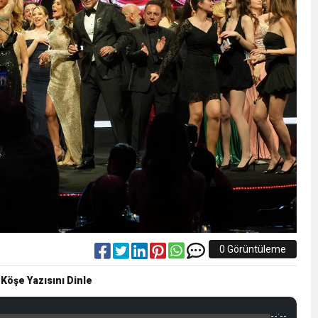
0 Görüntüleme
 Köşe Yazısını Dinle
--:--