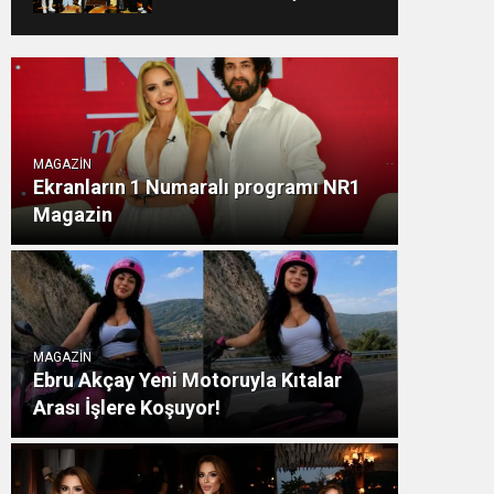
ŞAMDANCI VE BY
MUSTAFA AÇILIŞI İLE
GREEN PARK’TA
GÖRKEMLİ GALA
MAGAZİN
Ekranların 1 Numaralı programı NR1
Magazin
MAGAZİN
Ebru Akçay Yeni Motoruyla Kıtalar
Arası İşlere Koşuyor!