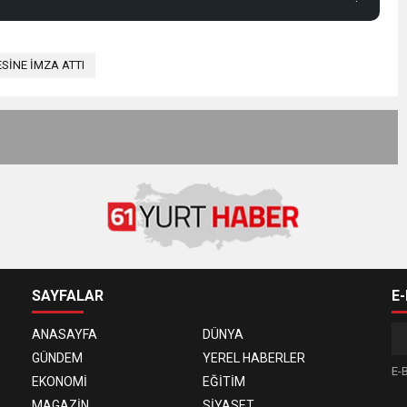
SİNE İMZA ATTI
SAYFALAR
E
ANASAYFA
DÜNYA
GÜNDEM
YEREL HABERLER
E-B
EKONOMİ
EĞİTİM
MAGAZİN
SİYASET