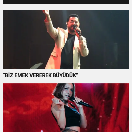
“BİZ EMEK VEREREK BÜYÜDÜK”