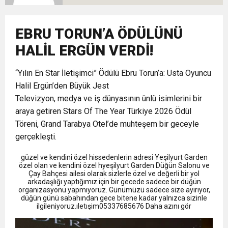
13:09
SÜRMENE’DE 21.ÇAMFEST HEYECANI
12:20
EBRU TORUN’A ÖDÜLÜNÜ
Faruk Koc Aslında Davacı Neden Gözaltında ;
HALİL ERGÜN VERDİ!
21:51
Mohamed Salah’ın Trabzon’da İlk Sözleri!
“Yılın En Star İletişimci” Ödülü Ebru Torun’a: Usta Oyuncu
Halil Ergün’den Büyük Jest
Televizyon, medya ve iş dünyasının ünlü isimlerini bir
araya getiren Stars Of The Year Türkiye 2026 Ödül
Töreni, Grand Tarabya Otel’de muhteşem bir geceyle
gerçekleşti.
güzel ve kendini özel hissedenlerin adresi Yeşilyurt Garden
özel olan ve kendini özel hyeşilyurt Garden Düğün Salonu ve
Çay Bahçesi ailesi olarak sizlerle özel ve değerli bir yol
arkadaşlığı yaptığımız için bir gecede sadece bir düğün
organizasyonu yapmıyoruz. Günümüzü sadece size ayırıyor,
düğün günü sabahından gece bitene kadar yalnızca sizinle
ilgileniyoruz.ıletışim05337685676 Daha azını gör