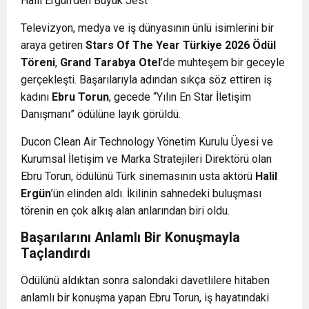
Halil Ergün’den Büyük Jest
Televizyon, medya ve iş dünyasının ünlü isimlerini bir
araya getiren
Stars Of The Year Türkiye 2026 Ödül
Töreni
,
Grand Tarabya Otel
’de muhteşem bir geceyle
gerçekleşti. Başarılarıyla adından sıkça söz ettiren iş
kadını
Ebru Torun
, gecede “Yılın En Star İletişim
Danışmanı” ödülüne layık görüldü.
Ducon Clean Air Technology Yönetim Kurulu Üyesi ve
Kurumsal İletişim ve Marka Stratejileri Direktörü olan
Ebru Torun, ödülünü Türk sinemasının usta aktörü
Halil
Ergün
’ün elinden aldı. İkilinin sahnedeki buluşması
törenin en çok alkış alan anlarından biri oldu.
Başarılarını Anlamlı Bir Konuşmayla
Taçlandırdı
Ödülünü aldıktan sonra salondaki davetlilere hitaben
anlamlı bir konuşma yapan Ebru Torun, iş hayatındaki