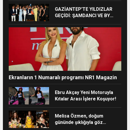
GAZİANTEP’TE YILDIZLAR
GEÇİDİ: ŞAMDANCI VE BY
MUSTAFA AÇILIŞI İLE GREEN
PARK’TA GÖRKEMLİ GALA
Ekranların 1 Numaralı programı NR1 Magazin
Ebru Akçay Yeni Motoruyla
Kıtalar Arası İşlere Koşuyor!
Melisa Özmen, doğum
gününde şıklığıyla göz
kamaştırdı