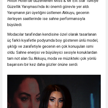
Hilton Hotel’de düzenlenen Miss & Mr Elit Star Türkiye
Güzellik Yarışması’nda iki önemli görevle yer aldı.
Yarışmanın jüri üyeliğini üstlenen Akkuyu, gecenin
ilerleyen saatlerinde ise sahne performansıyla
büyüledi.
Modacılar tarafından kendisine özel olarak tasarlanan
üç farklı kıyafetle podyumda boy gösteren ünlü model,
şıklığı ve zarafetiyle gecenin en çok konuşulan ismi
oldu. Sahne enerjisi ve büyüleyici sesiyle konuklardan
tam not alan Su Akkuyu, moda ve müzikteki çok yönlü
başarısını bir kez daha gözler önüne serdi.