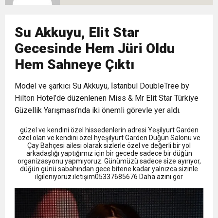
9:50
MGD’DEN ANITKABİR’E ANLAMLI ZİYARET
Tamamladı
18:59
Su Akkuyu, Elit Star
Trabzonspor Mitongo Transferini KAP’a Bildirdi
Gecesinde Hem Jüri Oldu
22:58
Trabzonspor, Salah Transferinin Maliyetini
Hem Sahneye Çıktı
Model ve şarkıcı Su Akkuyu, İstanbul DoubleTree by
KAP’a Bildirdi
Hilton Hotel’de düzenlenen Miss & Mr Elit Star Türkiye
Güzellik Yarışması’nda iki önemli görevle yer aldı.
güzel ve kendini özel hissedenlerin adresi Yeşilyurt Garden
özel olan ve kendini özel hyeşilyurt Garden Düğün Salonu ve
Çay Bahçesi ailesi olarak sizlerle özel ve değerli bir yol
arkadaşlığı yaptığımız için bir gecede sadece bir düğün
organizasyonu yapmıyoruz. Günümüzü sadece size ayırıyor,
düğün günü sabahından gece bitene kadar yalnızca sizinle
ilgileniyoruz.ıletışim05337685676 Daha azını gör