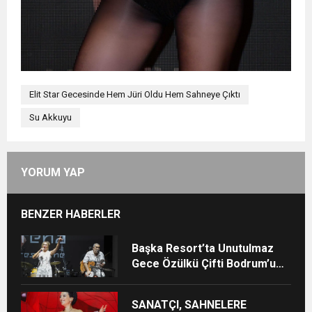
Elit Star Gecesinde Hem Jüri Oldu Hem Sahneye Çıktı
Su Akkuyu
YORUM YAP
BENZER HABERLER
Başka Resort’ta Unutulmaz
Gece Özülkü Çifti Bodrum’u
Büyüledi
SANATÇI, SAHNELERE