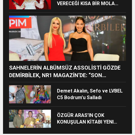
VERECEĞİ KISA BİR MOLA
ÖNCESİ 13 AĞUSTOS’TA SON
KEZ HARBİYE’DE OLACAK!
SAHNELERİN ALBÜMSÜZ ASSOLİSTİ GÖZDE
DEMİRBİLEK, NR1 MAGAZİN’DE: “SON
ASSOLİST OLARAK VAR OLACAĞIM!”
Demet Akalın, Sefo ve LVBEL
C5 Bodrum’u Salladı
ÖZGÜR ARAS’IN ÇOK
KONUŞULAN KİTABI YENI
BASKISINI TITANIC LUXURY