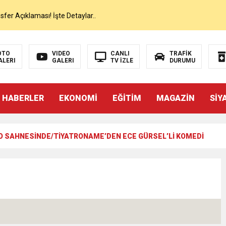
er Açıklaması! İşte Detaylar..
on’da İlk Sözleri!
OTO
VIDEO
CANLI
TRAFİK
ALERI
GALERI
TV İZLE
DURUMU
dan Canlı Yayında Flaş Sözler
 HABERLER
EKONOMİ
EĞİTİM
MAGAZİN
SİY
mı Netleşti! Geliyor
O SAHNESİNDE/TİYATRONAME’DEN ECE GÜRSEL’Lİ KOMEDİ
lı Yayında Transferi Açıkladı
alah’ı Resmen KAP’a Bildirdi
 Salah Transferini Tamamladı