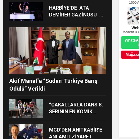
1000 
HARBİYE’DE ATA
DEMİRER GAZİNOSU VE
BİNLERCE KAHKAHA
Web
Modern & ö
WhatsAp
Mağazay
Akif Manaf’a “Sudan-Türkiye Barış
Ödülü” Verildi
“ÇAKALLARLA DANS 8,
SERİNİN EN KOMİK
FİLMLERİNDEN BİRİ
OLUYOR”
MGD’DEN ANITKABİR’E
ANLAMLI ZİYARET