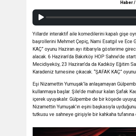
Haber /
Yıllardır interaktif aile komedilerini kapalı gişe 
başrollerini Mehmet Çepiç, Nami Esatgil ve Ece G
KAÇ” oyunu Haziran ayı itibarıyla gösterime gir
alacak. 6 Haziran’da Bakırköy HOP Sahne’de star
Mecidiyeköy, 23 Haziran’da da Kadıköy Eğitim Sa
Karadeniz turnesine çıkacak. “ŞAFAK KAÇ” oyunu
Eşi Nizamettin Yumuşak’la anlaşamayan Gülpembe 
kullanmaya başlar. Şile’de mahsur kalan Şafak Ka
içerek uyuyakalır. Gülpembe de bir köşede uyuyup
Nizamettin Yumuşak’ın eşini başkasıyla uyduğunu
tutkusu ve sahneye girişiyle bir kahkaha tufanına