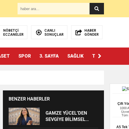
NÖBETÇİ
CANLI
HABER
ECZANELER
SONUÇLAR
GÖNDER
ASET
SPOR
3. SAYFA
SAĞLIK
TEKNOLOJİ
BENZER HABERLER
Çift Yö
1000 
Ücret
GAMZE YÜCEL’DEN
Tüm i
SEVGİYE BİLİMSEL
BAKIŞ
A5 Tek Y