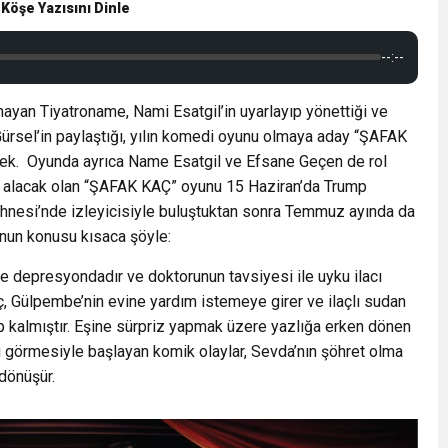
 Köşe Yazısını Dinle
--:--
oynayan Tiyatroname, Nami Esatgil’in uyarlayıp yönettiği ve
ürsel’in paylaştığı, yılın komedi oyunu olmaya aday “ŞAFAK
ecek. Oyunda ayrıca Name Esatgil ve Efsane Geçen de rol
t alacak olan “ŞAFAK KAÇ” oyunu 15 Haziran’da Trump
hnesi’nde izleyicisiyle buluştuktan sonra Temmuz ayında da
nun konusu kısaca şöyle:
depresyondadır ve doktorunun tavsiyesi ile uyku ilacı
ç, Gülpembe’nin evine yardım istemeye girer ve ilaçlı sudan
 kalmıştır. Eşine sürpriz yapmak üzere yazlığa erken dönen
 görmesiyle başlayan komik olaylar, Sevda’nın şöhret olma
 dönüşür.