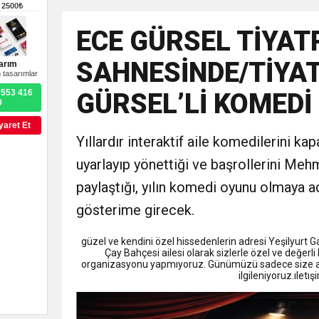
9:50
MGD’DEN ANITKABİR’E A
–
2500₺
ECE GÜRSEL TİYAT
18:59
Trabzonspor Mitongo Tra
SAHNESİNDE/TİYA
arım
 tasarımlar
22:58
Trabzonspor, Salah Trans
0553 416
GÜRSEL’Lİ KOMEDİ
0
yaret Et
Yıllardır interaktif aile komedilerini k
uyarlayıp yönettiği ve başrollerini Meh
paylaştığı, yılın komedi oyunu olmaya 
gösterime girecek.
güzel ve kendini özel hissedenlerin adresi Yeşilyurt 
Çay Bahçesi ailesi olarak sizlerle özel ve değerli
organizasyonu yapmıyoruz. Günümüzü sadece size ayı
ilgileniyoruz.ıle