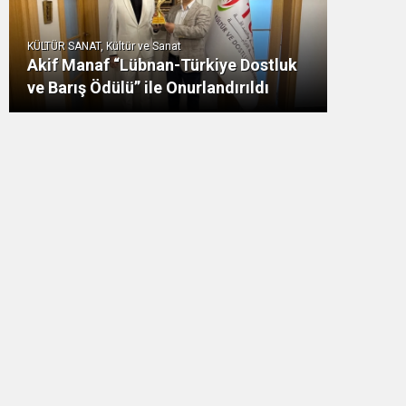
KÜLTÜR SANAT, Kültür ve Sanat
Akif Manaf “Lübnan-Türkiye Dostluk
ve Barış Ödülü” ile Onurlandırıldı