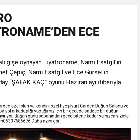
NLAMLI ZİYARET
RO
nsferini KAP’a Bildirdi
TRONAME’DEN ECE
ferinin Maliyetini KAP’a Bildirdi
apalı gişe oynayan Tiyatroname, Nami Esatgil’in
met Çepiç, Nami Esatgil ve Ece Gürsel’in
aday “ŞAFAK KAÇ” oyunu Haziran ayı itibarıyla
Garden özel olan ve kendini özel hyeşilyurt Garden Düğün Salonu ve
 bir yol arkadaşlığı yaptığımız için bir gecede sadece bir düğün
rıyor, düğün günü sabahından gece bitene kadar yalnızca sizinle
tışim05337685676 Daha azını gör