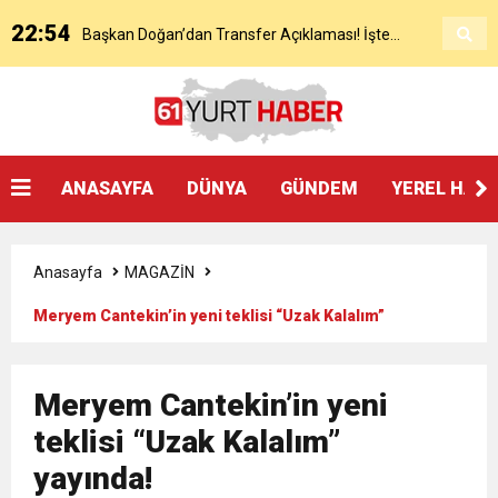
22:54
Başkan Doğan’dan Transfer Açıklaması! İşte
KAP’a Bildirdi
21:51
Mohamed Salah’ın Trabzon’da İlk Sözleri!
Detaylar..
18:40
Başkan Ertuğrul Doğan’dan Canlı Yayında Flaş
ANASAYFA
DÜNYA
GÜNDEM
YEREL HAB
16:21
Salah’ın Trabzon Programı Netleşti! Geliyor
Sözler
Anasayfa
MAGAZİN
0:59
Başkan Ertuğrul Doğan Canlı Yayında Transferi
Meryem Cantekin’in yeni teklisi “Uzak Kalalım”
yayında!
0:11
Trabzonspor, Mohammed Salah’ı Resmen KAP’a
Açıkladı
Meryem Cantekin’in yeni
20:05
teklisi “Uzak Kalalım”
Trabzonspor Muhammed Salah Transferini
Bildirdi
yayında!