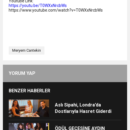
Youtube Link:
https://youtu.be/T0WXxNrcbWs
https://www.youtube.com/watch?v=T0WXxNrcbWs
Meryem Cantekin
YORUM YAP
BENZER HABERLER
Aslı Sipahi, Londra’da
Dostlarıyla Hasret Giderdi
ÖDÜL GECESİNE AYDIN