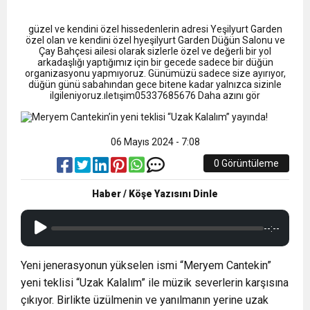
9:50
MGD’DEN ANITKABİR’E ANLAMLI ZİYARET
Tamamladı
güzel ve kendini özel hissedenlerin adresi Yeşilyurt Garden
18:59
özel olan ve kendini özel hyeşilyurt Garden Düğün Salonu ve
Trabzonspor Mitongo Transferini KAP’a Bildirdi
Çay Bahçesi ailesi olarak sizlerle özel ve değerli bir yol
arkadaşlığı yaptığımız için bir gecede sadece bir düğün
organizasyonu yapmıyoruz. Günümüzü sadece size ayırıyor,
22:58
düğün günü sabahından gece bitene kadar yalnızca sizinle
Trabzonspor, Salah Transferinin Maliyetini
ilgileniyoruz.ıletışim05337685676 Daha azını gör
KAP’a Bildirdi
06 Mayıs 2024 - 7:08
0 Görüntüleme
Haber / Köşe Yazısını Dinle
--:--
Yeni jenerasyonun yükselen ismi “Meryem Cantekin”
yeni teklisi “Uzak Kalalım” ile müzik severlerin karşısına
çıkıyor. Birlikte üzülmenin ve yanılmanın yerine uzak