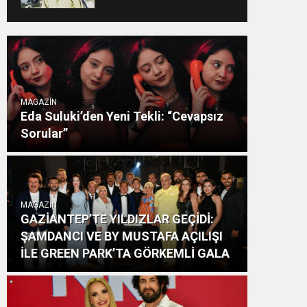
MAGAZİN
Eda Suluki’den Yeni Tekli: “Cevapsız
Sorular”
MAGAZİN
GAZİANTEP’TE YILDIZLAR GEÇİDİ:
ŞAMDANCI VE BY MUSTAFA AÇILIŞI
İLE GREEN PARK’TA GÖRKEMLİ GALA