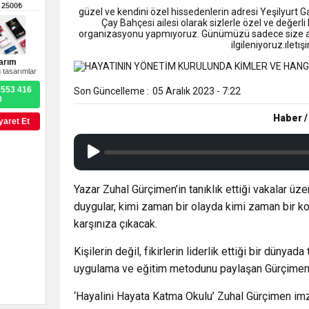
9:50
MGD’DEN ANITKABİR’E A
–
2500₺
güzel ve kendini özel hissedenlerin adresi Yeşilyurt 
Çay Bahçesi ailesi olarak sizlerle özel ve değerli
organizasyonu yapmıyoruz. Günümüzü sadece size ayı
18:59
Trabzonspor Mitongo Tra
ilgileniyoruz.ıle
arım
 tasarımlar
22:58
Trabzonspor, Salah Trans
0553 416
Son Güncelleme :
05 Aralık 2023 - 7:22
0
Haber /
yaret Et
Yazar Zuhal Gürçimen’in tanıklık ettiği vakalar ü
duygular, kimi zaman bir olayda kimi zaman bir ko
karşınıza çıkacak.
Kişilerin değil, fikirlerin liderlik ettiği bir dü
uygulama ve eğitim metodunu paylaşan Gürçimen, 
‘Hayalini Hayata Katma Okulu’ Zuhal Gürçimen imzas