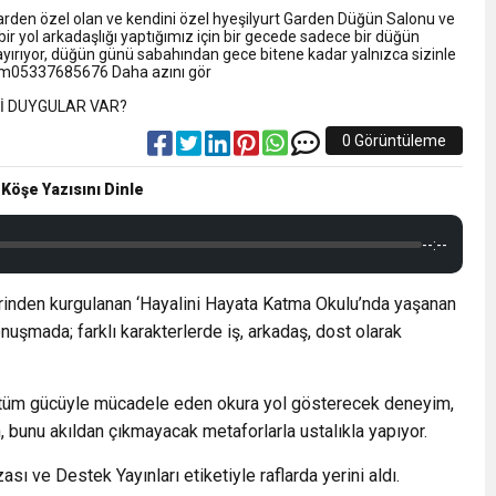
NLAMLI ZİYARET
Garden özel olan ve kendini özel hyeşilyurt Garden Düğün Salonu ve
 bir yol arkadaşlığı yaptığımız için bir gecede sadece bir düğün
rıyor, düğün günü sabahından gece bitene kadar yalnızca sizinle
nsferini KAP’a Bildirdi
tışim05337685676 Daha azını gör
ferinin Maliyetini KAP’a Bildirdi
0 Görüntüleme
 Köşe Yazısını Dinle
--:--
zerinden kurgulanan ‘Hayalini Hayata Katma Okulu’nda yaşanan
nuşmada; farklı karakterlerde iş, arkadaş, dost olarak
nyada tüm gücüyle mücadele eden okura yol gösterecek deneyim,
bunu akıldan çıkmayacak metaforlarla ustalıkla yapıyor.
ı ve Destek Yayınları etiketiyle raflarda yerini aldı.