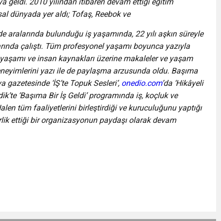
 geldi. 2010 yılından itibaren devam ettiği eğitim
sal dünyada yer aldı; Tofaş, Reebok ve
 de aralarında bulunduğu iş yaşamında, 22 yılı aşkın süreyle
nlarında çalıştı. Tüm profesyonel yaşamı boyunca yazıyla
 iş yaşamı ve insan kaynakları üzerine makaleler ve yaşam
eneyimlerini yazı ile de paylaşma arzusunda oldu. Başıma
ya gazetesinde ‘İŞ’te Topuk Sesleri’,
onedio.com
’da ‘Hikâyeli
ik’te ‘Başıma Bir İş Geldi’ programında iş, koçluk ve
len tüm faaliyetlerini birleştirdiği ve kuruculuğunu yaptığı
rlik ettiği bir organizasyonun paydaşı olarak devam