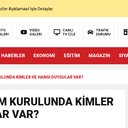
er Açıklaması! İşte Detaylar..
on’da İlk Sözleri!
OTO
VIDEO
CANLI
TRAFİK
ALERI
GALERI
TV İZLE
DURUMU
dan Canlı Yayında Flaş Sözler
 HABERLER
EKONOMİ
EĞİTİM
MAGAZİN
SİY
mı Netleşti! Geliyor
ULUNDA KİMLER VE HANGİ DUYGULAR VAR?
lı Yayında Transferi Açıkladı
alah’ı Resmen KAP’a Bildirdi
İM KURULUNDA KİMLER
AR VAR?
 Salah Transferini Tamamladı