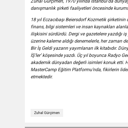
Zuhal Gürçimen, 1970 yılında İstanbul’da dünyaya
danışmanlık şirketi faaliyetleri öncesinde kurum
18 yıl Eczacıbaşı Beiersdorf Kozmetik şirketinin
finans, bilgi sistemleri ve insan kaynakları ala
ilişkisini sürdürdü. Dergi ve gazetelere yazdığı
üzerine kaleme aldığı denemelerle, her zaman d
Bir İş Geldi yazarın yayımlanan ilk kitabıdır. Dün
İŞ’ler’ köşesinde yazdı. Üç yıl boyunca Radyo Ged
akademik dünyadan değerli isimleri konuk etti. Ha
MasterCamp Eğitim Platformu’nda, fikirlerin lide
etmektedir.
Zuhal Gürçimen