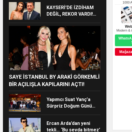
BOMBASI!
1000 
KAYSERİ’DE İZDİHAM
DEĞİL, REKOR VARDI!
195 BİN KİŞİ
Web
Modern & ö
WhatsAp
Mağazay
SAYE İSTANBUL BY ARAKİ GÖRKEMLİ
BİR AÇILIŞLA KAPILARINI AÇTI!
Yapımcı Suat Yanç’a
Sürpriz Doğum Günü
Kutlaması!
Ercan Arda’dan yeni
tekli… ‘Bu sevda bitmez’