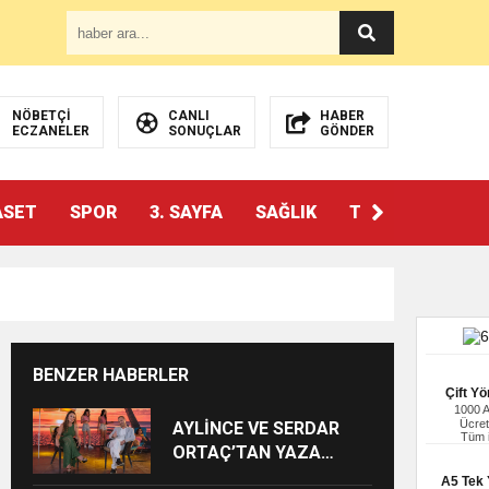
NÖBETÇİ
CANLI
HABER
ECZANELER
SONUÇLAR
GÖNDER
ASET
SPOR
3. SAYFA
SAĞLIK
TEKNOLOJİ
BENZER HABERLER
Çift Yö
1000 
Ücret
AYLİNCE VE SERDAR
Tüm i
ORTAÇ’TAN YAZA
“ROMANTİK AŞK”
A5 Tek Y