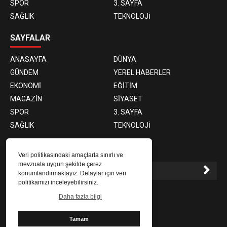
SPOR
3. SAYFA
SAĞLIK
TEKNOLOJİ
SAYFALAR
ANASAYFA
DÜNYA
GÜNDEM
YEREL HABERLER
EKONOMİ
EĞİTİM
MAGAZİN
SİYASET
SPOR
3. SAYFA
SAĞLIK
TEKNOLOJİ
E-BÜLTEN ABONELİĞİ
Veri politikasındaki amaçlarla sınırlı ve
mevzuata uygun şekilde çerez
konumlandırmaktayız. Detaylar için veri
politikamızı inceleyebilirsiniz.
E-Bülten aboneliği ile haberlere daha hızlı erişin.
Daha fazla bilgi
Tamam