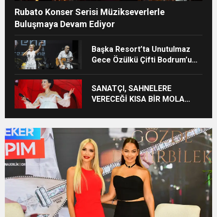
Rubato Konser Serisi Müzikseverlerle
Buluşmaya Devam Ediyor
Başka Resort’ta Unutulmaz
Gece Özülkü Çifti Bodrum’u
Büyüledi
SANATÇI, SAHNELERE
VERECEĞİ KISA BİR MOLA
ÖNCESİ 13 AĞUSTOS’TA SON
KEZ HARBİYE’DE OLACAK!