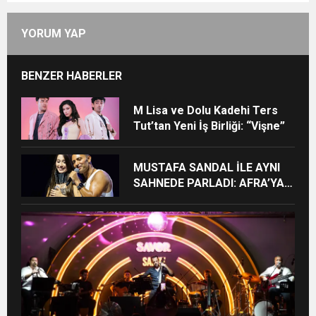
YORUM YAP
BENZER HABERLER
M Lisa ve Dolu Kadehi Ters
Tut’tan Yeni İş Birliği: “Vişne”
MUSTAFA SANDAL İLE AYNI
SAHNEDE PARLADI: AFRA’YA
HARBİYE’DE BÜYÜK ALKIŞ