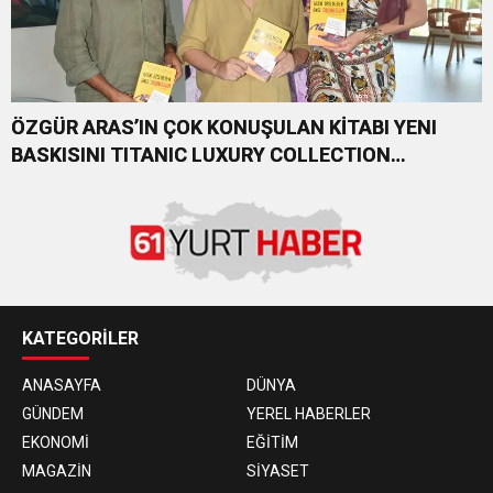
ÖZGÜR ARAS’IN ÇOK KONUŞULAN KİTABI YENI
BASKISINI TITANIC LUXURY COLLECTION
BODRUM’DA KUTLADI
KATEGORİLER
ANASAYFA
DÜNYA
GÜNDEM
YEREL HABERLER
EKONOMİ
EĞİTİM
MAGAZİN
SİYASET