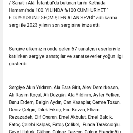
/ Sanat-ı Alâ İstanbul’da bulunan tarihi Kethüda
Hamamı’nda 100. YILINDA %100 CUMHURİYET “
6.DUYGUSUNU GEÇMİŞTEN ALAN SEVGİ” adlı karma
sergi ile 2023 yılının son sergisine imza attı.
Sergiye ülkemizin önde gelen 67 sanatçısı eserleriyle
katılırken sergiye sanatçılar ve sanatseverler yoğun ilgi
gösterdi.
Sergiye Akın Yıldırım, Ala Esra Girit, Alev Demirkesen,
Ali Rasim Koçal, Ali Düzgün, Ata Yıldırım, Ayfer Yelken,
Banu Erdem, Belgin Aydın, Can Kasaplar, Cemre Tosun,
Deniz Çelgin, Dilek Erkoç, Ece Kezan, Elham
Rezazadeh, Elif Onaran, Emel Akbulut, Emel Balcık,
Fatoş Çelebi Kalpak, Fatoş Çelikel, Funda Tarakcıoğlu,
Gaye Ulutürk, Gülhan, Gülnaz Tezcan, Gülnur Efendioğlu,