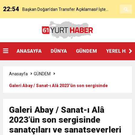
22:54
Başkan Doğan’dan Transfer Açıklaması! İşte
KAP’a Bildirdi
21:51
Mohamed Salah’ın Trabzon’da İlk Sözleri!
Detaylar..
18:40
Başkan Ertuğrul Doğan’dan Canlı Yayında Flaş
ANASAYFA
DÜNYA
GÜNDEM
YEREL HAB
16:21
Salah’ın Trabzon Programı Netleşti! Geliyor
Sözler
Anasayfa
GÜNDEM
0:59
Başkan Ertuğrul Doğan Canlı Yayında Transferi
Galeri Abay / Sanat-ı Alâ 2023’ün son sergisinde
sanatçıları ve sanatseverleri bir araya getirdi.
0:11
Trabzonspor, Mohammed Salah’ı Resmen KAP’a
Açıkladı
Galeri Abay / Sanat-ı Alâ
20:05
2023’ün son sergisinde
Trabzonspor Muhammed Salah Transferini
Bildirdi
sanatçıları ve sanatseverleri