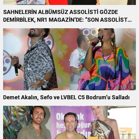
SAHNELERİN ALBÜMSÜZ ASSOLİSTİ GÖZDE
DEMİRBİLEK, NR1 MAGAZİN’DE: “SON ASSOLİST
OLARAK VAR OLACAĞIM!”
Demet Akalın, Sefo ve LVBEL C5 Bodrum’u Salladı