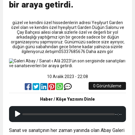
9:50
MGD’DEN ANITKABİR’E ANLAMLI ZİYARET
Tamamladı
bir araya getirdi.
18:59
Trabzonspor Mitongo Transferini KAP’a Bildirdi
güzel ve kendini özel hissedenlerin adresi Yeşilyurt Garden
özel olan ve kendini özel hyeşilyurt Garden Düğün Salonu ve
Çay Bahçesi ailesi olarak sizlerle özel ve değerli bir yol
22:58
arkadaşlığı yaptığımız için bir gecede sadece bir düğün
Trabzonspor, Salah Transferinin Maliyetini
organizasyonu yapmıyoruz. Günümüzü sadece size ayırıyor,
düğün günü sabahından gece bitene kadar yalnızca sizinle
ilgileniyoruz.ıletışim05337685676 Daha azını gör
KAP’a Bildirdi
10 Aralık 2023 - 22:08
0 Görüntüleme
Haber / Köşe Yazısını Dinle
--:--
Sanat ve sanatçının her zaman yanında olan Abay Galeri