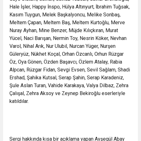
Hale İşler, Happy İnspo, Hülya Altınyurt, İbrahim Tuğsak,
Kasım Tuygun, Melek Başkalyoncu, Melike Sonbaş,
Meltem Çapan, Meltem Baş, Meltem Kurtoğlu, Merve
Nuray Ayhan, Mine Benzer, Müjde Kılıçkıran, Murat
Yücel, Naci Barışan, Nermin Toy, Nesrin Köker, Nevhan
Varol, Nihal Arık, Nur Ulubil, Nurcan Yüger, Nurşen
Güleryüz, Nükhet Koçal, Orhan Özcanlı, Orhun Rüzgar
Öz, Oya Gönen, Özden Başavcı, Özlem Atalay, Rabia
Alpcan, Rüzgar Fidan, Sevgi Evsen, Sevil Sağlam, Shadi
Ershad, Şahika Kutsal, Serap Şahin, Serap Karadeniz,
Şule Aslan Turan, Vahide Karakaya, Valya Dilbaz, Zehra
Çalışal, Zehra Aksoy ve Zeynep Bekiroğlu eserleriyle
katıldılar.
Sergi hakkında kısa bir açıklama yapan Ayşegül Abay