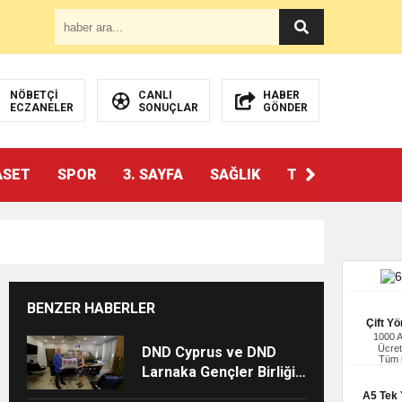
NÖBETÇİ
CANLI
HABER
ECZANELER
SONUÇLAR
GÖNDER
ASET
SPOR
3. SAYFA
SAĞLIK
TEKNOLOJİ
BENZER HABERLER
Çift Yö
1000 
Ücret
DND Cyprus ve DND
Tüm i
Larnaka Gençler Birliği,
Başarılı Sezonun
A5 Tek Y