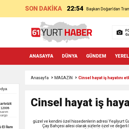
SON DAKİKA
22:54
Başkan Doğan’dan Transf
21:51
Mohamed Salah’ın Trabz
F
G
18:40
Başkan Ertuğrul Doğan’
ANASAYFA
DÜNYA
GÜNDEM
YEREL
16:21
Salah’ın Trabzon Progra
0:59
Anasayfa
MAGAZİN
Cinsel hayat iş hayatını et
Başkan Ertuğrul Doğan Can
0:11
Trabzonspor, Mohammed S
Cinsel hayat iş haya
artvizit
–
1200₺
20:05
asarım
Trabzonspor Muhammed
 kargo
güzel ve kendini özel hissedenlerin adresi Yeşilyurt 
Çay Bahçesi ailesi olarak sizlerle özel ve değerli
 El İlanı