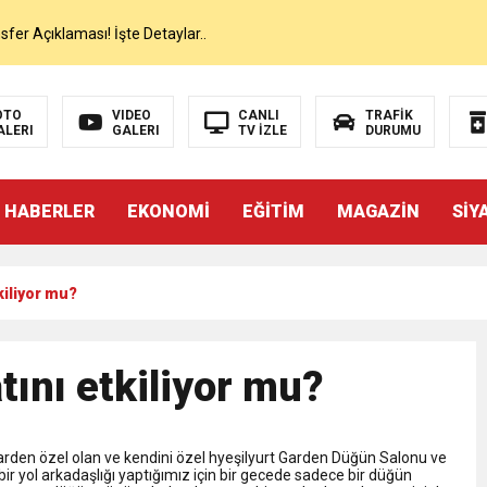
er Açıklaması! İşte Detaylar..
on’da İlk Sözleri!
OTO
VIDEO
CANLI
TRAFİK
ALERI
GALERI
TV İZLE
DURUMU
dan Canlı Yayında Flaş Sözler
 HABERLER
EKONOMİ
EĞİTİM
MAGAZİN
SİY
mı Netleşti! Geliyor
kiliyor mu?
lı Yayında Transferi Açıkladı
alah’ı Resmen KAP’a Bildirdi
tını etkiliyor mu?
 Salah Transferini Tamamladı
Garden özel olan ve kendini özel hyeşilyurt Garden Düğün Salonu ve
 bir yol arkadaşlığı yaptığımız için bir gecede sadece bir düğün