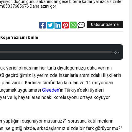
NLAMLI ZİYARET
rıyor, düğün günü sabahından gece bitene kadar yalnızca sizinle
tışim05337685676 Daha azını gör
nsferini KAP’a Bildirdi
0 Görüntüleme
ferinin Maliyetini KAP’a Bildirdi
 Köşe Yazısını Dinle
--:--
uluk verici olmasının her türlü diyalogumuzu daha verimli
ü geçirdiğimiz iş yerimizde insanlarla aramızdaki ilişkilerin
a plan vardır. Kadınlar tarafından kurulan ve 11 milyondan
er kaçamak uygulaması
Gleeden
’ın Türkiye’deki üyeleri
yat ve iş hayatı arasındaki korelasyonu ortaya koyuyor.
gin yaptığını düşünüyor musunuz?” sorusuna katılımcıların
an işe gittiğinizde, arkadaşlarınız sizde bir fark görüyor mu?”