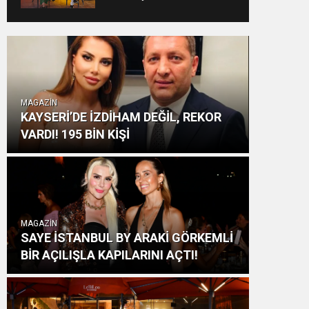
“ROMANTİK AŞK”
BOMBASI!
MAGAZİN
KAYSERİ’DE İZDİHAM DEĞİL, REKOR
VARDI! 195 BİN KİŞİ
MAGAZİN
SAYE İSTANBUL BY ARAKİ GÖRKEMLİ
BİR AÇILIŞLA KAPILARINI AÇTI!