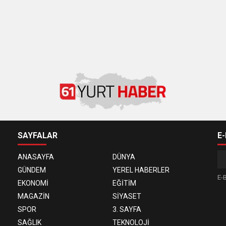
SAYFALAR
E
ANASAYFA
DÜNYA
GÜNDEM
YEREL HABERLER
E-B
EKONOMİ
EĞİTİM
MAGAZİN
SİYASET
SPOR
3. SAYFA
SAĞLIK
TEKNOLOJİ