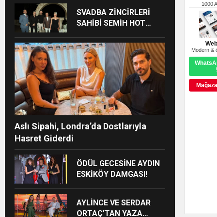
Ardından İskele
1000 
SVADBA ZİNCİRLERİ
Belediyesi’nde Bir Araya
SAHİBİ SEMİH HOT
Geldi
YAŞGÜNÜNÜ SANAT VE
CEMİYET DÜNYASININ
Web
Modern & ö
ÜNLÜ İSİMLERİYLE
WhatsAp
KUTLADI!
Mağazay
Aslı Sipahi, Londra’da Dostlarıyla
Hasret Giderdi
ÖDÜL GECESİNE AYDIN
ESKİKÖY DAMGASI!
AYLİNCE VE SERDAR
ORTAÇ’TAN YAZA