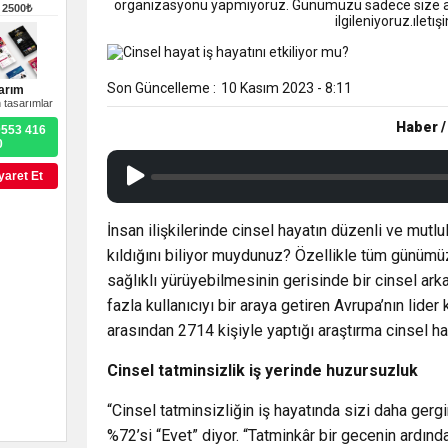
9:50
MGD’DEN ANITKABİR’E A
organizasyonu yapmıyoruz. Günümüzü sadece size ayı
–
2500₺
ilgileniyoruz.ıle
18:59
Trabzonspor Mitongo Tra
Son Güncelleme :
10 Kasım 2023 - 8:11
arım
 tasarımlar
22:58
Trabzonspor, Salah Trans
Haber /
0553 416
0
yaret Et
İnsan ilişkilerinde cinsel hayatın düzenli ve mutl
kıldığını biliyor muydunuz? Özellikle tüm günümüz
sağlıklı yürüyebilmesinin gerisinde bir cinsel ark
fazla kullanıcıyı bir araya getiren Avrupa’nın lid
arasından 2714 kişiyle yaptığı araştırma cinsel ha
Cinsel tatminsizlik iş yerinde huzursuzluk
“Cinsel tatminsizliğin iş hayatında sizi daha ger
%72’si “Evet” diyor. “Tatminkâr bir gecenin ardınd