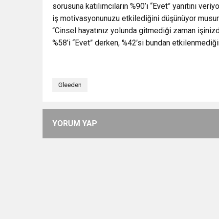
sorusuna katılımcıların %90’ı “Evet” yanıtını veriy
iş motivasyonunuzu etkilediğini düşünüyor musunu
“Cinsel hayatınız yolunda gitmediği zaman işiniz
%58’i “Evet” derken, %42’si bundan etkilenmediğini
Gleeden
YORUM YAP