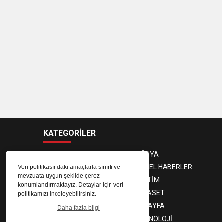
KATEGORİLER
ANASAYFA
DÜNYA
GÜNDEM
YEREL HABERLER
Veri politikasındaki amaçlarla sınırlı ve
mevzuata uygun şekilde çerez
EKONOMİ
EĞİTİM
konumlandırmaktayız. Detaylar için veri
MAGAZİN
SİYASET
politikamızı inceleyebilirsiniz.
SPOR
3. SAYFA
Daha fazla bilgi
SAĞLIK
TEKNOLOJİ