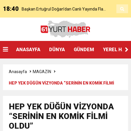
18:40
Başkan Ertuğrul Doğan’dan Canlı Yayında Flaş
16:21
Salah’ın Trabzon Programı Netleşti! Geliyor
Sözler
0:59
Başkan Ertuğrul Doğan Canlı Yayında Transferi
ANASAYFA
DÜNYA
GÜNDEM
YEREL HAB
0:11
Trabzonspor, Mohammed Salah’ı Resmen KAP’a
Açıkladı
Anasayfa
MAGAZİN
20:05
Trabzonspor Muhammed Salah Transferini
Bildirdi
HEP YEK DÜĞÜN VİZYONDA “SERİNİN EN KOMİK FİLMİ
OLDU”
9:50
MGD’DEN ANITKABİR’E ANLAMLI ZİYARET
Tamamladı
HEP YEK DÜĞÜN VİZYONDA
18:59
“SERİNİN EN KOMİK FİLMİ
Trabzonspor Mitongo Transferini KAP’a Bildirdi
OLDU”