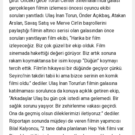
girdi. Önceki gece Torun Center Sinemaları’nda galası
gerçekleşen filmin izlemesi öncesi oyuncu ekibi
soruları yanıtladı. Ulaş İnan Torun, Önder Açıkbaş, Atakan
Arslan, Savaş Satış ve Merve Cin’in başrollerini
paylaştığı filmin altıncı serisi olan galasından önce
soruları yanıtlayan film ekibi, “Harika bir film
izleyeceğiz. Biz çok güzel bir ekip olduk. Film
sinemada hakettiği değeri görüyor. Biz artık sonuna
rakam koymaktansa bir isim koyup “Düğün” koymayı
tercih ettik. Film’in hikayesi bir düğünde geçiyor çünkü.
Seyirci’nin takdiri tabii ki ama bizce serinin en komik
filmi oldu.” dediler. Ulaş İnan Torun’un filmin galasına
katılmaması sorulunca da konuya açıklık getiren ekip,
“Arkadaşlar Ulaş bu gün çok istedi ama gelemedi. Bir
sağlık sorunu yaşıyor. Bir zehirlenme vakası geçirdi.
Ona da geçmiş olsun dileklerimizi iletiyoruz.” dediler.
Röportajın sonunda müjdeyi de veren filmin yapımcısı
Bilal Kalyoncu, “2 tane daha planlanan Hep Yek filmi var.