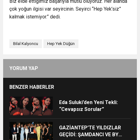
Biz elde ettiğimiz başarıyla mutlu oluyoruz. Her alanda
çok yoğun ilgisi var seyircinin. Seyirci “Hep Yek’siz”
kalmak istemiyor.” dedi.
Bilal Kalyoncu
Hep Yek Düğün
YORUM YAP
BENZER HABERLER
Eda Suluki’den Yeni Tekli:
“Cevapsız Sorular”
GAZİANTEP’TE YILDIZLAR
GEÇİDİ: ŞAMDANCI VE BY