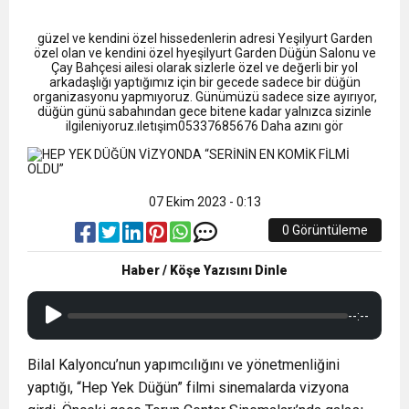
13:09
SÜRMENE’DE 21.ÇAMFEST HEYECANI
güzel ve kendini özel hissedenlerin adresi Yeşilyurt Garden
12:20
özel olan ve kendini özel hyeşilyurt Garden Düğün Salonu ve
Faruk Koc Aslında Davacı Neden Gözaltında ;
Çay Bahçesi ailesi olarak sizlerle özel ve değerli bir yol
arkadaşlığı yaptığımız için bir gecede sadece bir düğün
organizasyonu yapmıyoruz. Günümüzü sadece size ayırıyor,
21:51
düğün günü sabahından gece bitene kadar yalnızca sizinle
Mohamed Salah’ın Trabzon’da İlk Sözleri!
ilgileniyoruz.ıletışim05337685676 Daha azını gör
07 Ekim 2023 - 0:13
0 Görüntüleme
Haber / Köşe Yazısını Dinle
--:--
Bilal Kalyoncu’nun yapımcılığını ve yönetmenliğini
yaptığı, “Hep Yek Düğün” filmi sinemalarda vizyona