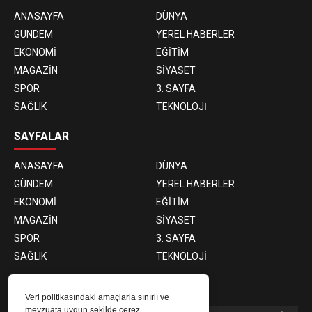
ANASAYFA
DÜNYA
GÜNDEM
YEREL HABERLER
EKONOMİ
EĞİTİM
MAGAZİN
SİYASET
SPOR
3. SAYFA
SAĞLIK
TEKNOLOJİ
SAYFALAR
ANASAYFA
DÜNYA
GÜNDEM
YEREL HABERLER
EKONOMİ
EĞİTİM
MAGAZİN
SİYASET
SPOR
3. SAYFA
SAĞLIK
TEKNOLOJİ
E-BÜLTEN ABONELİĞİ
Veri politikasındaki amaçlarla sınırlı ve
mevzuata uygun şekilde çerez