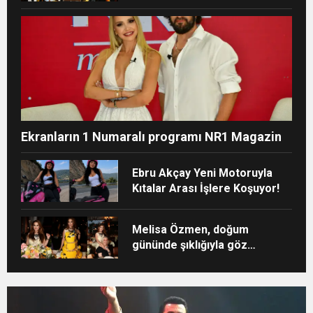
MUSTAFA AÇILIŞI İLE GREEN
PARK’TA GÖRKEMLİ GALA
Ekranların 1 Numaralı programı NR1 Magazin
Ebru Akçay Yeni Motoruyla
Kıtalar Arası İşlere Koşuyor!
Melisa Özmen, doğum
gününde şıklığıyla göz
kamaştırdı