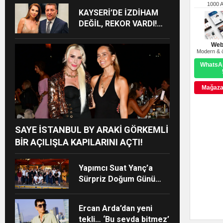
BOMBASI!
1000 
KAYSERİ’DE İZDİHAM
DEĞİL, REKOR VARDI!
195 BİN KİŞİ
Web
Modern & ö
WhatsAp
Mağazay
SAYE İSTANBUL BY ARAKİ GÖRKEMLİ
BİR AÇILIŞLA KAPILARINI AÇTI!
Yapımcı Suat Yanç’a
Sürpriz Doğum Günü
Kutlaması!
Ercan Arda’dan yeni
tekli… ‘Bu sevda bitmez’