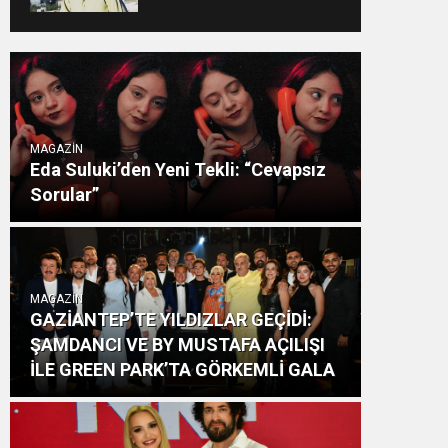
MAGAZİN
Eda Suluki’den Yeni Tekli: “Cevapsız
Sorular”
MAGAZİN
GAZİANTEP’TE YILDIZLAR GEÇİDİ:
ŞAMDANCI VE BY MUSTAFA AÇILIŞI
İLE GREEN PARK’TA GÖRKEMLİ GALA