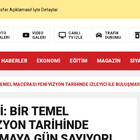
er Açıklaması! İşte Detaylar..
on’da İlk Sözleri!
OTO
VIDEO
CANLI
TRAFİK
ALERI
GALERI
TV İZLE
DURUMU
dan Canlı Yayında Flaş Sözler
 HABERLER
EKONOMİ
EĞİTİM
MAGAZİN
SİY
mı Netleşti! Geliyor
 TEMEL MACERASI YENİ VİZYON TARİHİNDE İZLEYİCİ İLE BULUŞMAY
lı Yayında Transferi Açıkladı
alah’ı Resmen KAP’a Bildirdi
İ: BİR TEMEL
ZYON TARİHİNDE
 Salah Transferini Tamamladı
ŞMAYA GÜN SAYIYOR!