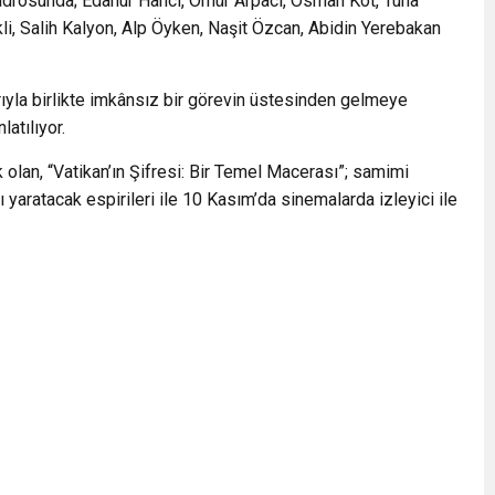
 kadrosunda; Edanur Hancı, Ömür Arpacı, Osman Kot, Tuna
i, Salih Kalyon, Alp Öyken, Naşit Özcan, Abidin Yerebakan
rıyla birlikte imkânsız bir görevin üstesinden gelmeye
atılıyor.
 olan, “Vatikan’ın Şifresi: Bir Temel Macerası”; samimi
yaratacak espirileri ile 10 Kasım’da sinemalarda izleyici ile