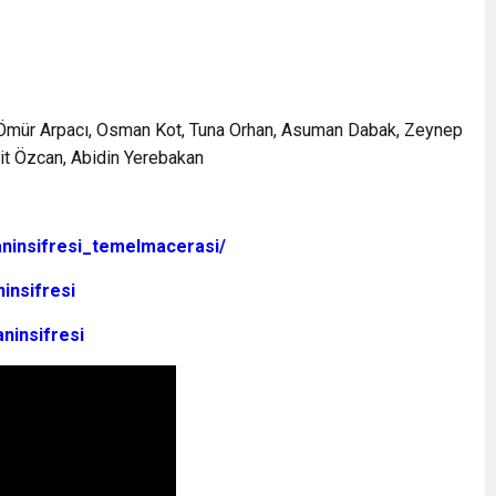
 Ömür Arpacı, Osman Kot, Tuna Orhan, Asuman Dabak, Zeynep
şit Özcan, Abidin Yerebakan
aninsifresi_
temelmacerasi/
ninsifresi
ninsifresi