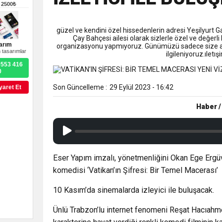
9:50
MGD’DEN ANITKABİR’E A
–
2500₺
18:59
güzel ve kendini özel hissedenlerin adresi Yeşilyurt 
Trabzonspor Mitongo Tra
Çay Bahçesi ailesi olarak sizlerle özel ve değerli
arım
organizasyonu yapmıyoruz. Günümüzü sadece size ayı
 tasarımlar
ilgileniyoruz.ıle
22:58
Trabzonspor, Salah Trans
0553 416
0
Son Güncelleme :
29 Eylül 2023 - 16:42
yaret Et
Haber /
Eser Yapım imzalı, yönetmenliğini Okan Ege Ergüve
komedisi ‘Vatikan’ın Şifresi: Bir Temel Macerası’
10 Kasım’da sinemalarda izleyici ile buluşacak.
Ünlü Trabzon’lu internet fenomeni Reşat Hacıahme