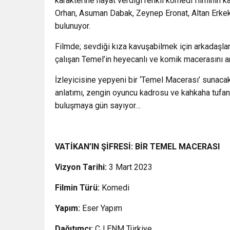
karakterine hayat verdiği renkli komedi filminin
Orhan, Asuman Dabak, Zeynep Eronat, Altan Erkekl
bulunuyor.
Filmde; sevdiği kıza kavuşabilmek için arkadaşla
çalışan Temel’in heyecanlı ve komik macerasını anl
İzleyicisine yepyeni bir ‘Temel Macerası’ sunacak
anlatımı, zengin oyuncu kadrosu ve kahkaha tufanı 
buluşmaya gün sayıyor…
VATİKAN’IN ŞİFRESİ: BİR TEMEL MACERASI
Vizyon Tarihi:
3 Mart 2023
Filmin Türü:
Komedi
Yapım:
Eser Yapım
Dağıtımcı:
CJ ENM Türkiye