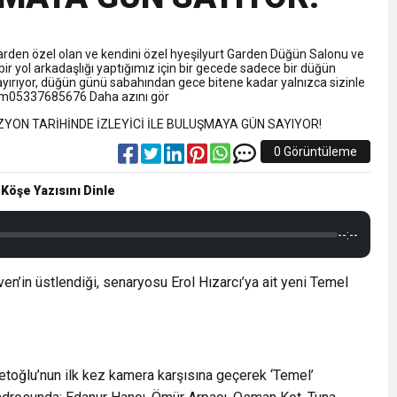
NLAMLI ZİYARET
Garden özel olan ve kendini özel hyeşilyurt Garden Düğün Salonu ve
nsferini KAP’a Bildirdi
 bir yol arkadaşlığı yaptığımız için bir gecede sadece bir düğün
rıyor, düğün günü sabahından gece bitene kadar yalnızca sizinle
tışim05337685676 Daha azını gör
ferinin Maliyetini KAP’a Bildirdi
0 Görüntüleme
 Köşe Yazısını Dinle
--:--
n’in üstlendiği, senaryosu Erol Hızarcı’ya ait yeni Temel
toğlu’nun ilk kez kamera karşısına geçerek ‘Temel’