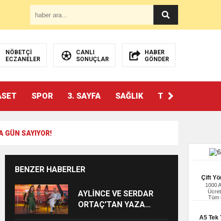
NÖBETÇİ
CANLI
HABER
ECZANELER
SONUÇLAR
GÖNDER
ASET
SPOR
3. SAYFA
SAĞLIK
TEKNOLOJİ
A GÜN SAYIYOR!
BENZER HABERLER
Çift Yö
1000 
Ücret
AYLİNCE VE SERDAR
Tüm i
ORTAÇ’TAN YAZA
“ROMANTİK AŞK”
A5 Tek Y