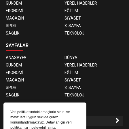
GÜNDEM
YEREL HABERLER
EKONOMİ
EĞİTİM
MAGAZİN
SİYASET
SPOR
3. SAYFA
SAĞLIK
TEKNOLOJİ
SAYFALAR
ANASAYFA
DÜNYA
GÜNDEM
YEREL HABERLER
EKONOMİ
EĞİTİM
MAGAZİN
SİYASET
SPOR
3. SAYFA
SAĞLIK
TEKNOLOJİ
E-BÜLTEN ABONELİĞİ
Veri politikasındaki amaçlarla sınırlı ve
mevzuata uygun şekilde çerez
konumlandırmaktayız. Detaylar için veri
politikamızı inceleyebilirsiniz.