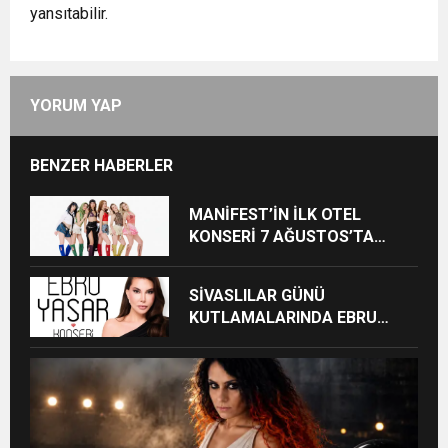
yansıtabilir.
YORUM YAP
BENZER HABERLER
MANİFEST’İN İLK OTEL
KONSERİ 7 AĞUSTOS’TA
ANTALYA’DA
SİVASLILAR GÜNÜ
KUTLAMALARINDA EBRU
YAŞAR RÜZGARI ESECEK!