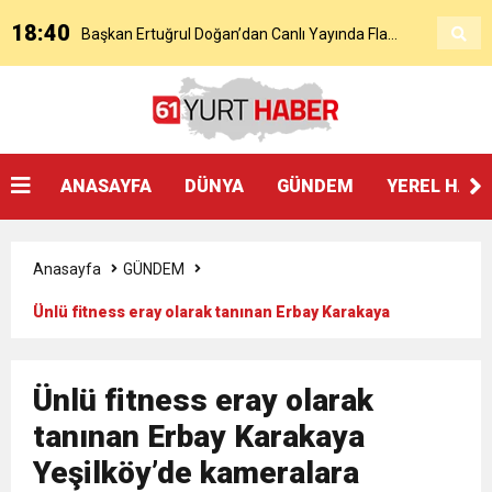
18:40
Başkan Ertuğrul Doğan’dan Canlı Yayında Flaş
16:21
Salah’ın Trabzon Programı Netleşti! Geliyor
Sözler
0:59
Başkan Ertuğrul Doğan Canlı Yayında Transferi
ANASAYFA
DÜNYA
GÜNDEM
YEREL HAB
0:11
Trabzonspor, Mohammed Salah’ı Resmen KAP’a
Açıkladı
Anasayfa
GÜNDEM
20:05
Trabzonspor Muhammed Salah Transferini
Bildirdi
Ünlü fitness eray olarak tanınan Erbay Karakaya
Yeşilköy’de kameralara yakalandı!
9:50
MGD’DEN ANITKABİR’E ANLAMLI ZİYARET
Tamamladı
Ünlü fitness eray olarak
18:59
tanınan Erbay Karakaya
Trabzonspor Mitongo Transferini KAP’a Bildirdi
Yeşilköy’de kameralara