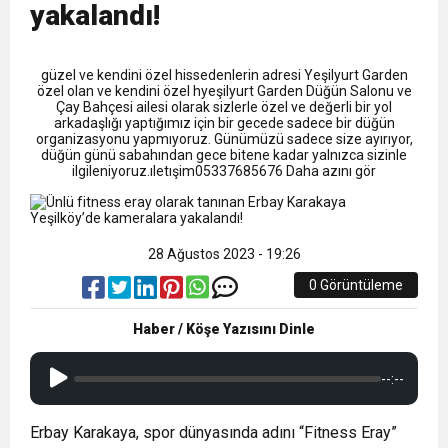
13:09
SÜRMENE’DE 21.ÇAMFEST HEYECANI
yakalandı!
12:20
Faruk Koc Aslında Davacı Neden Gözaltında ;
güzel ve kendini özel hissedenlerin adresi Yeşilyurt Garden
özel olan ve kendini özel hyeşilyurt Garden Düğün Salonu ve
Çay Bahçesi ailesi olarak sizlerle özel ve değerli bir yol
21:51
arkadaşlığı yaptığımız için bir gecede sadece bir düğün
Mohamed Salah’ın Trabzon’da İlk Sözleri!
organizasyonu yapmıyoruz. Günümüzü sadece size ayırıyor,
düğün günü sabahından gece bitene kadar yalnızca sizinle
ilgileniyoruz.ıletışim05337685676 Daha azını gör
28 Ağustos 2023 - 19:26
0 Görüntüleme
Haber / Köşe Yazısını Dinle
--:--
Erbay Karakaya, spor dünyasında adını “
Fitness
Eray
”