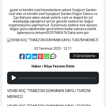
13:09
SÜRMENE’DE 21.ÇAMFEST HEYECANI
güzel ve kendini özel hissedenlerin adresi Yeşilyurt Garden
12:20
özel olan ve kendini özel hyeşilyurt Garden Düğün Salonu ve
Faruk Koc Aslında Davacı Neden Gözaltında ;
Çay Bahçesi ailesi olarak sizlerle özel ve değerli bir yol
arkadaşlığı yaptığımız için bir gecede sadece bir düğün
organizasyonu yapmıyoruz. Günümüzü sadece size ayırıyor,
21:51
düğün günü sabahından gece bitene kadar yalnızca sizinle
Mohamed Salah’ın Trabzon’da İlk Sözleri!
ilgileniyoruz.ıletışim05337685676 Daha azını gör
03 Temmuz 2023 - 12:11
3 Görüntüleme
Haber / Köşe Yazısını Dinle
--:--
VEHBİ KOÇ “TRABZON DÜNYANIN SAYILI TURİZM
MERKEZİ