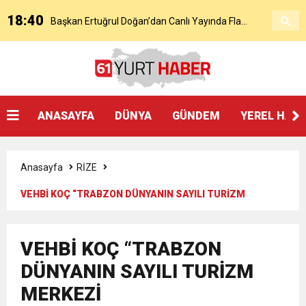
18:40
Başkan Ertuğrul Doğan’dan Canlı Yayında Flaş
16:21
Salah’ın Trabzon Programı Netleşti! Geliyor
Sözler
0:59
Başkan Ertuğrul Doğan Canlı Yayında Transferi
ANASAYFA
DÜNYA
GÜNDEM
YEREL HAB
0:11
Trabzonspor, Mohammed Salah’ı Resmen KAP’a
Açıkladı
Anasayfa
RİZE
20:05
Trabzonspor Muhammed Salah Transferini
Bildirdi
VEHBİ KOÇ “TRABZON DÜNYANIN SAYILI TURİZM
MERKEZİ
9:50
MGD’DEN ANITKABİR’E ANLAMLI ZİYARET
Tamamladı
VEHBİ KOÇ “TRABZON
18:59
DÜNYANIN SAYILI TURİZM
Trabzonspor Mitongo Transferini KAP’a Bildirdi
MERKEZİ