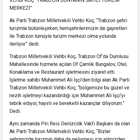
VEHBİ KOÇ “TRABZON DÜNYANIN SAYILI TURİZM
MERKEZİ”
Ak Parti Trabzon Milletvekili Vehbi Koç, “Trabzon şehri
turizmle bütünleşirken, hemşehrilerimizin de gayretleri
ile Trabzon tümüyle turizm merkezi olma yolunda
ilerliyor” dedi.
Trabzon Milletvekili Vehbi Koç, Trabzon Of’da Dumlusu
Mahallesinde hizmete açılan Of Çamlık Bungalov, Otel,
Konaklama ve Restaurant işletmesini ziyaret etti.
İşletme sahibi Muhammet Ali İşçi’den bilgi alan Ak Parti
Trabzon Milletvekili Vehbi Koç, “bölgemize bu güzel ve
nezih işletmeyi kazandırdığı için Muhammet Ali İşçi’yi
tebrik ediyor, hayırlı ve bereketli kazançlar diliyorum.”
Dedi.
Aynı zamanda Piri Reis Denizcilik Vakfı Başkanı da olan
Ak Parti Trabzon Milletvekili Vehbi Koç, “Bizler
şehrimizde turizmin daha da gelişmesi için elimizden