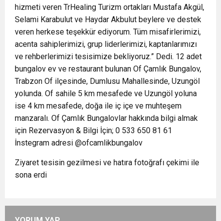
hizmeti veren TrHealing Turizm ortakları Mustafa Akgül,
Selami Karabulut ve Haydar Akbulut beylere ve destek
veren herkese teşekkür ediyorum. Tüm misafirlerimizi,
acenta sahiplerimizi, grup liderlerimizi, kaptanlarımızı
ve rehberlerimizi tesisimize bekliyoruz.” Dedi. 12 adet
bungalov ev ve restaurant bulunan Of Çamlık Bungalov,
Trabzon Of ilçesinde, Dumlusu Mahallesinde, Uzungöl
yolunda. Of sahile 5 km mesafede ve Uzungöl yoluna
ise 4 km mesafede, doğa ile iç içe ve muhteşem
manzaralı. Of Çamlık Bungalovlar hakkında bilgi almak
için Rezervasyon & Bilgi İçin; 0 533 650 81 61
İnstegram adresi @ofcamlikbungalov
Ziyaret tesisin gezilmesi ve hatıra fotoğrafı çekimi ile
sona erdi
YORUM YAP