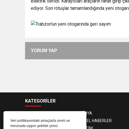
elektrik verildi. Karayolları araçların rahat giri
ediyor. Son rötuşlar tamamlandığında yeni otogarım
YORUM YAP
KATEGORİLER
ANASAYFA
DÜNYA
GÜNDEM
YEREL HABERLER
Veri politikasındaki amaçlarla sınırlı ve
mevzuata uygun şekilde çerez
EKONOMİ
EĞİTİM