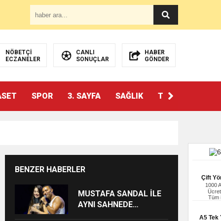
NÖBETÇİ
CANLI
HABER
ECZANELER
SONUÇLAR
GÖNDER
ASET
SPOR
3. SAYFA
SAĞLIK
TEKNOLOJİ
BENZER HABERLER
Çift Yö
1000 
Ücret
MUSTAFA SANDAL İLE
Tüm i
AYNI SAHNEDE
PARLADI: AFRA’YA
A5 Tek Y