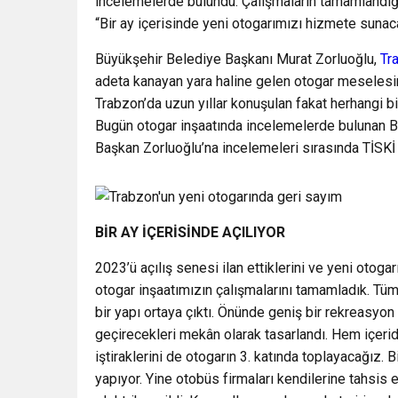
incelemelerde bulundu. Çalışmaların tamamlandığın
“Bir ay içerisinde yeni otogarımızı hizmete sunac
Büyükşehir Belediye Başkanı Murat Zorluoğlu,
Tr
adeta kanayan yara haline gelen otogar meselesin
Trabzon’da uzun yıllar konuşulan fakat herhangi b
Bugün otogar inşaatında incelemelerde bulunan Başk
Başkan Zorluoğlu’na incelemeleri sırasında TİSKİ G
BİR AY İÇERİSİNDE AÇILIYOR
2023’ü açılış senesi ilan ettiklerini ve yeni otoga
otogar inşaatımızın çalışmalarını tamamladık. Tüm 
bir yapı ortaya çıktı. Önünde geniş bir rekreasyon 
geçirecekleri mekân olarak tasarlandı. Hem içeri
iştiraklerini de otogarın 3. katında toplayacağız. Bi
yapıyor. Yine otobüs firmaları kendilerine tahsis 