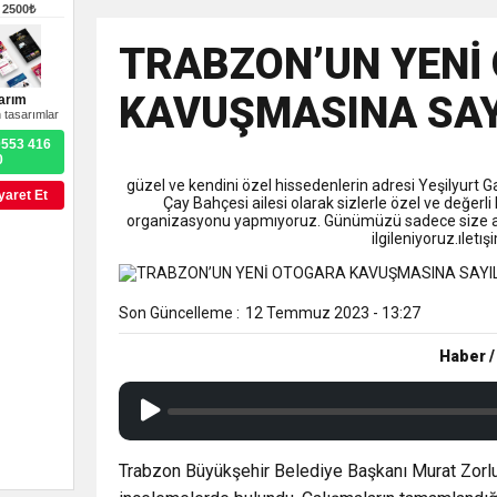
9:50
MGD’DEN ANITKABİR’E A
–
2500₺
TRABZON’UN YENİ
18:59
Trabzonspor Mitongo Tra
KAVUŞMASINA SAYI
arım
 tasarımlar
22:58
Trabzonspor, Salah Trans
0553 416
0
güzel ve kendini özel hissedenlerin adresi Yeşilyurt 
yaret Et
Çay Bahçesi ailesi olarak sizlerle özel ve değerli
organizasyonu yapmıyoruz. Günümüzü sadece size ayı
ilgileniyoruz.ıle
Son Güncelleme :
12 Temmuz 2023 - 13:27
Haber /
Trabzon Büyükşehir Belediye Başkanı Murat Zorluo