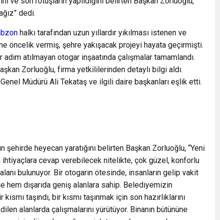
ı ve son rötuşların yapıldığını belirten Başkan Zorluoğlu,
ağız” dedi.
abzon
halkı tarafından uzun yıllardır yıkılması istenen ve
e öncelik vermiş, şehre yakışacak projeyi hayata geçirmişti.
ir adım atılmayan otogar inşaatında çalışmalar tamamlandı.
an Zorluoğlu, firma yetkililerinden detaylı bilgi aldı.
enel Müdürü Ali Tekataş ve ilgili daire başkanları eşlik etti.
rın şehirde heyecan yaratığını belirten Başkan Zorluoğlu, “Yeni
ihtiyaçlara cevap verebilecek nitelikte, çok güzel, konforlu
alanı bulunuyor. Bir otogarın ötesinde, insanların gelip vakit
de hem dışarıda geniş alanlara sahip. Belediyemizin
r kısmı taşındı, bir kısmı taşınmak için son hazırlıklarını
edilen alanlarda çalışmalarını yürütüyor. Binanın bütününe