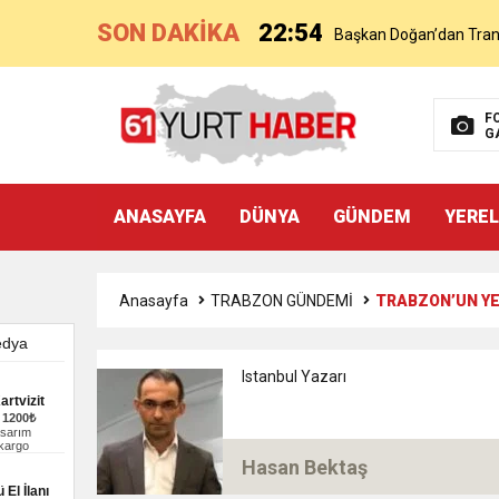
SON DAKİKA
22:54
Başkan Doğan’dan Transf
21:51
Mohamed Salah’ın Trabz
F
G
18:40
Başkan Ertuğrul Doğan’
ANASAYFA
DÜNYA
GÜNDEM
YEREL
16:21
Salah’ın Trabzon Progra
0:59
Anasayfa
TRABZON GÜNDEMİ
TRABZON’UN YE
Başkan Ertuğrul Doğan Can
0:11
Trabzonspor, Mohammed S
Istanbul Yazarı
artvizit
–
1200₺
20:05
asarım
Trabzonspor Muhammed
 kargo
Hasan Bektaş
 El İlanı