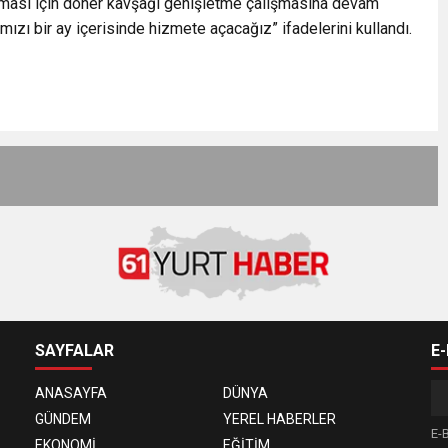
p çıkması için döner kavşağı genişletme çalışmasına devam
ızı bir ay içerisinde hizmete açacağız” ifadelerini kullandı.
SAYFALAR
E
ANASAYFA
DÜNYA
GÜNDEM
YEREL HABERLER
E-B
EKONOMİ
EĞİTİM