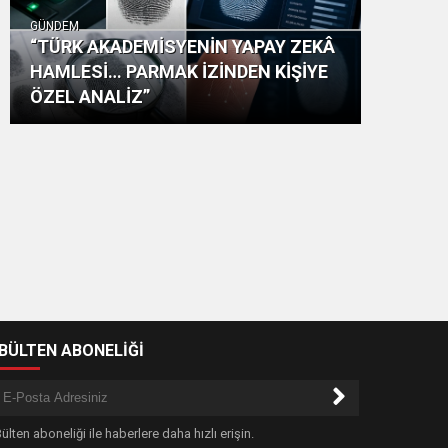
GÜNDEM
“TÜRK AKADEMİSYENİN YAPAY ZEKÂ
HAMLESİ… PARMAK İZİNDEN KİŞİYE
ÖZEL ANALİZ”
-BÜLTEN ABONELİĞİ
ülten aboneliği ile haberlere daha hızlı erişin.