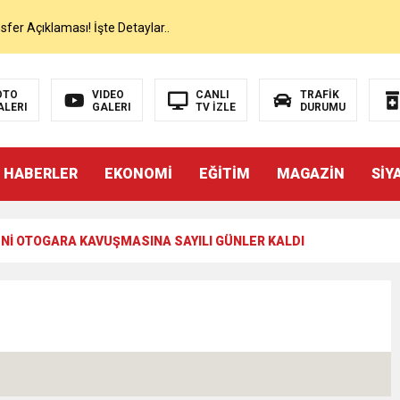
er Açıklaması! İşte Detaylar..
on’da İlk Sözleri!
OTO
VIDEO
CANLI
TRAFİK
ALERI
GALERI
TV İZLE
DURUMU
dan Canlı Yayında Flaş Sözler
 HABERLER
EKONOMİ
EĞİTİM
MAGAZİN
SİY
mı Netleşti! Geliyor
Nİ OTOGARA KAVUŞMASINA SAYILI GÜNLER KALDI
lı Yayında Transferi Açıkladı
alah’ı Resmen KAP’a Bildirdi
 Salah Transferini Tamamladı