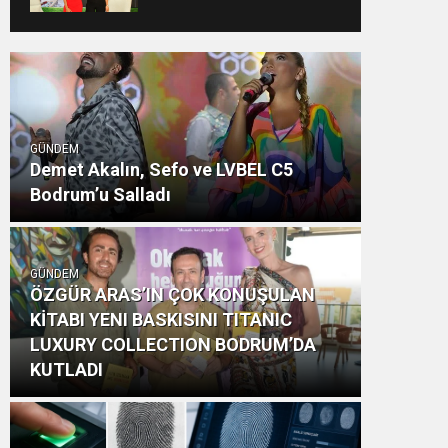
GÖZDE DEMİRBİLEK,
NR1 MAGAZİN’DE: “SON
ASSOLİST OLARAK VAR
OLACAĞIM!”
GÜNDEM
Demet Akalın, Sefo ve LVBEL C5
Bodrum’u Salladı
GÜNDEM
ÖZGÜR ARAS’IN ÇOK KONUŞULAN
KİTABI YENI BASKISINI TITANIC
LUXURY COLLECTION BODRUM’DA
KUTLADI