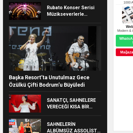
HARBİYE’DE BÜYÜK
1000 
Rubato Konser Serisi
ALKIŞ
Müzikseverlerle
Buluşmaya Devam
Ediyor
Web
Modern & ö
WhatsAp
Mağazay
Başka Resort’ta Unutulmaz Gece
Özülkü Çifti Bodrum’u Büyüledi
SANATÇI, SAHNELERE
VERECEĞİ KISA BİR
MOLA ÖNCESİ 13
AĞUSTOS’TA SON KEZ
SAHNELERİN
HARBİYE’DE OLACAK!
ALBÜMSÜZ ASSOLİSTİ