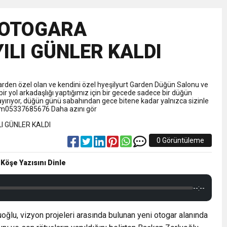
NLAMLI ZİYARET
 OTOGARA
nsferini KAP’a Bildirdi
LI GÜNLER KALDI
ferinin Maliyetini KAP’a Bildirdi
Garden özel olan ve kendini özel hyeşilyurt Garden Düğün Salonu ve
 bir yol arkadaşlığı yaptığımız için bir gecede sadece bir düğün
rıyor, düğün günü sabahından gece bitene kadar yalnızca sizinle
tışim05337685676 Daha azını gör
0 Görüntüleme
 Köşe Yazısını Dinle
--:--
ğlu, vizyon projeleri arasında bulunan yeni otogar alanında