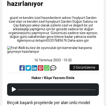
9:50
MGD’DEN ANITKABİR’E ANLAMLI ZİYARET
Tamamladı
hazırlanıyor
18:59
Trabzonspor Mitongo Transferini KAP’a Bildirdi
güzel ve kendini özel hissedenlerin adresi Yeşilyurt Garden
özel olan ve kendini özel hyeşilyurt Garden Düğün Salonu ve
Çay Bahçesi ailesi olarak sizlerle özel ve değerli bir yol
22:58
arkadaşlığı yaptığımız için bir gecede sadece bir düğün
Trabzonspor, Salah Transferinin Maliyetini
organizasyonu yapmıyoruz. Günümüzü sadece size ayırıyor,
düğün günü sabahından gece bitene kadar yalnızca sizinle
ilgileniyoruz.ıletışim05337685676 Daha azını gör
KAP’a Bildirdi
16 Temmuz 2023 - 15:32
2 Görüntüleme
Haber / Köşe Yazısını Dinle
--:--
Birçok başarılı projelerde yer alan ünlü model