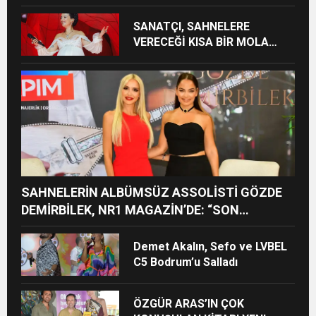
Büyüledi
SANATÇI, SAHNELERE
VERECEĞİ KISA BİR MOLA
ÖNCESİ 13 AĞUSTOS’TA SON
KEZ HARBİYE’DE OLACAK!
SAHNELERİN ALBÜMSÜZ ASSOLİSTİ GÖZDE
DEMİRBİLEK, NR1 MAGAZİN’DE: “SON
ASSOLİST OLARAK VAR OLACAĞIM!”
Demet Akalın, Sefo ve LVBEL
C5 Bodrum’u Salladı
ÖZGÜR ARAS’IN ÇOK