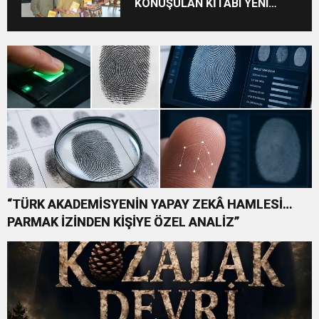
KONUŞULAN KİTABI YENI
BASKISINI TITANIC LUXURY
COLLECTION BODRUM’DA
KUTLADI
“TÜRK AKADEMİSYENİN YAPAY ZEKÂ HAMLESİ…
PARMAK İZİNDEN KİŞİYE ÖZEL ANALİZ”