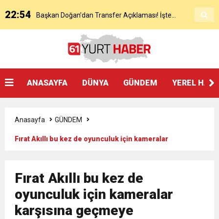
22:54
Başkan Doğan’dan Transfer Açıklaması! İşte
KAP’a Bildirdi
21:51
Mohamed Salah’ın Trabzon’da İlk Sözleri!
Detaylar..
18:40
Başkan Ertuğrul Doğan’dan Canlı Yayında Flaş
ANASAYFA
DÜNYA
GÜNDEM
YEREL HAB
16:21
Salah’ın Trabzon Programı Netleşti! Geliyor
Sözler
Anasayfa
GÜNDEM
0:59
Başkan Ertuğrul Doğan Canlı Yayında Transferi
Fırat Akıllı bu kez de oyunculuk için kameralar
karşısına geçmeye hazırlanıyor
0:11
Trabzonspor, Mohammed Salah’ı Resmen KAP’a
Açıkladı
Fırat Akıllı bu kez de
20:05
oyunculuk için kameralar
Trabzonspor Muhammed Salah Transferini
Bildirdi
karşısına geçmeye